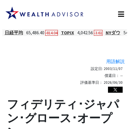
日経平均
65,486.40
TOPIX
4,042.56
NYダウ
54
-814.04
-3.61
用語解説
設定日:
2003/11/07
償還日：
--
評価基準日：
2026/06/30
フィデリティ･ジャパ
ン･グロース･オープ