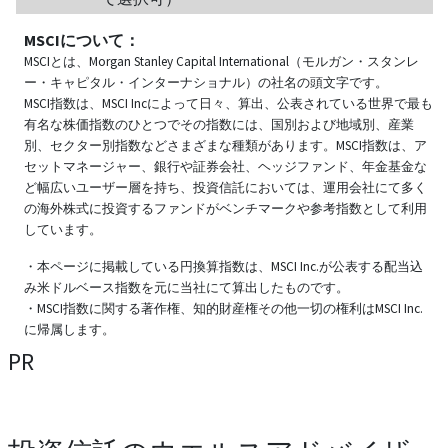
MSCIについて：
MSCIとは、Morgan Stanley Capital International（モルガン・スタンレ
ー・キャピタル・インターナショナル）の社名の頭文字です。
MSCI指数は、MSCI Incによって日々、算出、公表されている世界で最も
有名な株価指数のひとつでその指数には、国別および地域別、産業
別、セクター別指数などさまざまな種類があります。MSCI指数は、ア
セットマネージャー、銀行や証券会社、ヘッジファンド、年金基金な
ど幅広いユーザー層を持ち、投資信託においては、運用会社にて多く
の海外株式に投資するファンドがベンチマークや参考指数として利用
しています。
・本ページに掲載している円換算指数は、MSCI Inc.が公表する配当込
み米ドルベース指数を元に当社にて算出したものです。
・MSCI指数に関する著作権、知的財産権その他一切の権利はMSCI Inc.
に帰属します。
PR