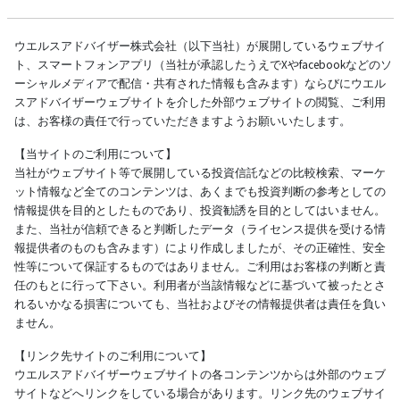
ウエルスアドバイザー株式会社（以下当社）が展開しているウェブサイ
ト、スマートフォンアプリ（当社が承認したうえでXやfacebookなどのソ
ーシャルメディアで配信・共有された情報も含みます）ならびにウエル
スアドバイザーウェブサイトを介した外部ウェブサイトの閲覧、ご利用
は、お客様の責任で行っていただきますようお願いいたします。
【当サイトのご利用について】
当社がウェブサイト等で展開している投資信託などの比較検索、マーケ
ット情報など全てのコンテンツは、あくまでも投資判断の参考としての
情報提供を目的としたものであり、投資勧誘を目的としてはいません。
また、当社が信頼できると判断したデータ（ライセンス提供を受ける情
報提供者のものも含みます）により作成しましたが、その正確性、安全
性等について保証するものではありません。ご利用はお客様の判断と責
任のもとに行って下さい。利用者が当該情報などに基づいて被ったとさ
れるいかなる損害についても、当社およびその情報提供者は責任を負い
ません。
【リンク先サイトのご利用について】
ウエルスアドバイザーウェブサイトの各コンテンツからは外部のウェブ
サイトなどへリンクをしている場合があります。リンク先のウェブサイ