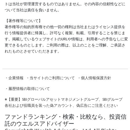
トは当社が管理運営するものではありません。その内容の信頼性などに
ついて当社は責任を負いません。
【著作権等について】
著作権等の知的所有権その他一切の権利は当社またはライセンス提供を
行う情報提供者に帰属し、許可なく複製、転載、引用することを禁じま
す。掲載しているウェブサイトのURLや情報は、利用者への予告なしに変
更できるものとします。ご利用の際は、以上のことをご理解、ご承諾さ
れたものとさせていただきます。
・
企業情報
・
当サイトのご利用について
・
個人情報保護方針
・
履歴情報の取得について
※
【重要】SBIグローバルアセットマネジメントグループ、SBIグループ
各社および役職員を装った偽アカウント、偽広告にご注意ください
ファンドランキング・検索・比較なら、投資信
託のウエルスアドバイザー