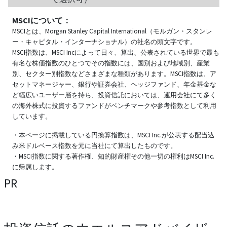
MSCIについて：
MSCIとは、Morgan Stanley Capital International（モルガン・スタンレ
ー・キャピタル・インターナショナル）の社名の頭文字です。
MSCI指数は、MSCI Incによって日々、算出、公表されている世界で最も
有名な株価指数のひとつでその指数には、国別および地域別、産業
別、セクター別指数などさまざまな種類があります。MSCI指数は、ア
セットマネージャー、銀行や証券会社、ヘッジファンド、年金基金な
ど幅広いユーザー層を持ち、投資信託においては、運用会社にて多く
の海外株式に投資するファンドがベンチマークや参考指数として利用
しています。
・本ページに掲載している円換算指数は、MSCI Inc.が公表する配当込
み米ドルベース指数を元に当社にて算出したものです。
・MSCI指数に関する著作権、知的財産権その他一切の権利はMSCI Inc.
に帰属します。
PR