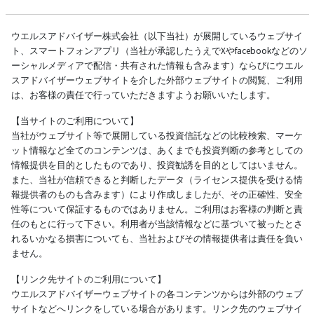
ウエルスアドバイザー株式会社（以下当社）が展開しているウェブサイ
ト、スマートフォンアプリ（当社が承認したうえでXやfacebookなどのソ
ーシャルメディアで配信・共有された情報も含みます）ならびにウエル
スアドバイザーウェブサイトを介した外部ウェブサイトの閲覧、ご利用
は、お客様の責任で行っていただきますようお願いいたします。
【当サイトのご利用について】
当社がウェブサイト等で展開している投資信託などの比較検索、マーケ
ット情報など全てのコンテンツは、あくまでも投資判断の参考としての
情報提供を目的としたものであり、投資勧誘を目的としてはいません。
また、当社が信頼できると判断したデータ（ライセンス提供を受ける情
報提供者のものも含みます）により作成しましたが、その正確性、安全
性等について保証するものではありません。ご利用はお客様の判断と責
任のもとに行って下さい。利用者が当該情報などに基づいて被ったとさ
れるいかなる損害についても、当社およびその情報提供者は責任を負い
ません。
【リンク先サイトのご利用について】
ウエルスアドバイザーウェブサイトの各コンテンツからは外部のウェブ
サイトなどへリンクをしている場合があります。リンク先のウェブサイ