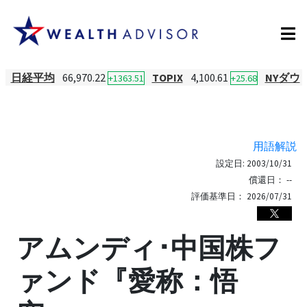
日経平均
66,970.22
TOPIX
4,100.61
NYダウ
+1363.51
+25.68
用語解説
設定日:
2003/10/31
償還日：
--
評価基準日：
2026/07/31
アムンディ･中国株フ
ァンド『愛称：悟