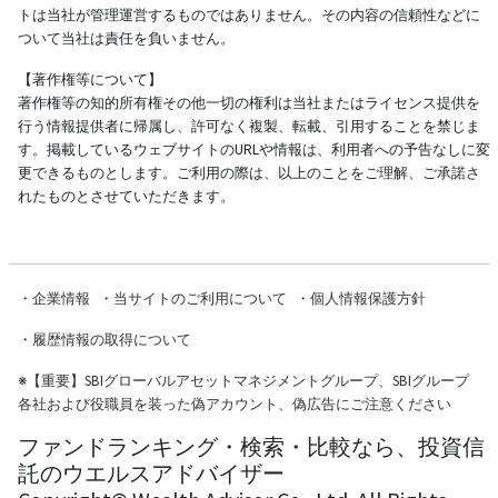
トは当社が管理運営するものではありません。その内容の信頼性などに
ついて当社は責任を負いません。
【著作権等について】
著作権等の知的所有権その他一切の権利は当社またはライセンス提供を
行う情報提供者に帰属し、許可なく複製、転載、引用することを禁じま
す。掲載しているウェブサイトのURLや情報は、利用者への予告なしに変
更できるものとします。ご利用の際は、以上のことをご理解、ご承諾さ
れたものとさせていただきます。
・
企業情報
・
当サイトのご利用について
・
個人情報保護方針
・
履歴情報の取得について
※
【重要】SBIグローバルアセットマネジメントグループ、SBIグループ
各社および役職員を装った偽アカウント、偽広告にご注意ください
ファンドランキング・検索・比較なら、投資信
託のウエルスアドバイザー