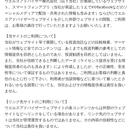
ウエルスアドバイザー株式会社（以下当社）が展開しているウェブサイ
ト、スマートフォンアプリ（当社が承認したうえでXやfacebookなどのソ
ーシャルメディアで配信・共有された情報も含みます）ならびにウエル
スアドバイザーウェブサイトを介した外部ウェブサイトの閲覧、ご利用
は、お客様の責任で行っていただきますようお願いいたします。
【当サイトのご利用について】
当社がウェブサイト等で展開している投資信託などの比較検索、マーケ
ット情報など全てのコンテンツは、あくまでも投資判断の参考としての
情報提供を目的としたものであり、投資勧誘を目的としてはいません。
また、当社が信頼できると判断したデータ（ライセンス提供を受ける情
報提供者のものも含みます）により作成しましたが、その正確性、安全
性等について保証するものではありません。ご利用はお客様の判断と責
任のもとに行って下さい。利用者が当該情報などに基づいて被ったとさ
れるいかなる損害についても、当社およびその情報提供者は責任を負い
ません。
【リンク先サイトのご利用について】
ウエルスアドバイザーウェブサイトの各コンテンツからは外部のウェブ
サイトなどへリンクをしている場合があります。リンク先のウェブサイ
トは当社が管理運営するものではありません。その内容の信頼性などに
ついて当社は責任を負いません。