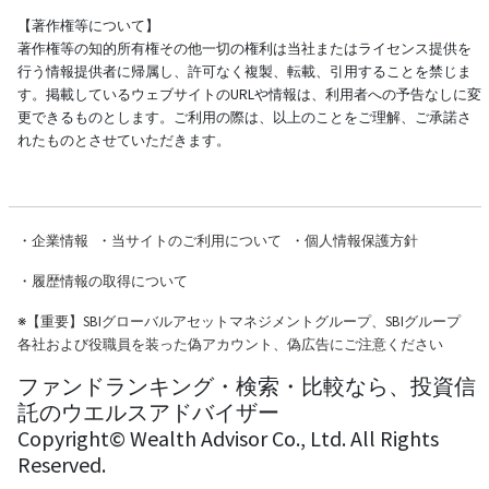
【著作権等について】
著作権等の知的所有権その他一切の権利は当社またはライセンス提供を
行う情報提供者に帰属し、許可なく複製、転載、引用することを禁じま
す。掲載しているウェブサイトのURLや情報は、利用者への予告なしに変
更できるものとします。ご利用の際は、以上のことをご理解、ご承諾さ
れたものとさせていただきます。
・
企業情報
・
当サイトのご利用について
・
個人情報保護方針
・
履歴情報の取得について
※
【重要】SBIグローバルアセットマネジメントグループ、SBIグループ
各社および役職員を装った偽アカウント、偽広告にご注意ください
ファンドランキング・検索・比較なら、投資信
託のウエルスアドバイザー
Copyright© Wealth Advisor Co., Ltd. All Rights
Reserved.