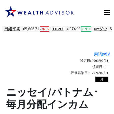
日経平均
65,606.71
TOPIX
4,074.93
NYダウ
54
-76.55
+19.08
用語解説
設定日:
2003/07/31
償還日：
--
評価基準日：
2026/07/31
ニッセイ/パトナム･
毎月分配インカム