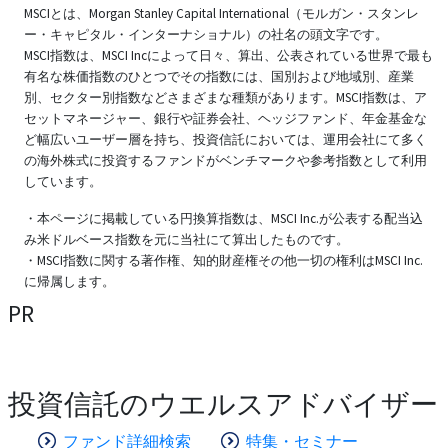
MSCIとは、Morgan Stanley Capital International（モルガン・スタンレ
ー・キャピタル・インターナショナル）の社名の頭文字です。
MSCI指数は、MSCI Incによって日々、算出、公表されている世界で最も
有名な株価指数のひとつでその指数には、国別および地域別、産業
別、セクター別指数などさまざまな種類があります。MSCI指数は、ア
セットマネージャー、銀行や証券会社、ヘッジファンド、年金基金な
ど幅広いユーザー層を持ち、投資信託においては、運用会社にて多く
の海外株式に投資するファンドがベンチマークや参考指数として利用
しています。
・本ページに掲載している円換算指数は、MSCI Inc.が公表する配当込
み米ドルベース指数を元に当社にて算出したものです。
・MSCI指数に関する著作権、知的財産権その他一切の権利はMSCI Inc.
に帰属します。
PR
投資信託のウエルスアドバイザー
ファンド詳細検索
特集・セミナー