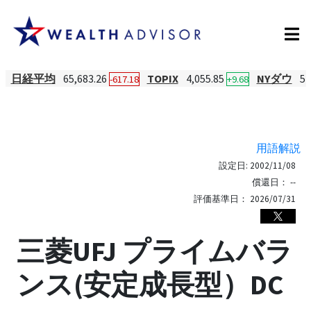
日経平均
65,683.26
TOPIX
4,055.85
NYダウ
54
-617.18
+9.68
用語解説
設定日:
2002/11/08
償還日：
--
評価基準日：
2026/07/31
三菱UFJ プライムバラ
ンス(安定成長型）DC