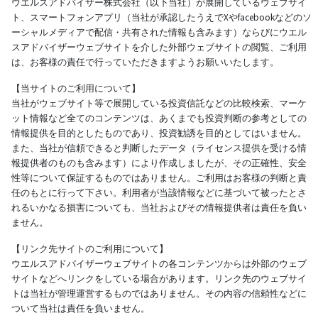
ウエルスアドバイザー株式会社（以下当社）が展開しているウェブサイ
ト、スマートフォンアプリ（当社が承認したうえでXやfacebookなどのソ
ーシャルメディアで配信・共有された情報も含みます）ならびにウエル
スアドバイザーウェブサイトを介した外部ウェブサイトの閲覧、ご利用
は、お客様の責任で行っていただきますようお願いいたします。
【当サイトのご利用について】
当社がウェブサイト等で展開している投資信託などの比較検索、マーケ
ット情報など全てのコンテンツは、あくまでも投資判断の参考としての
情報提供を目的としたものであり、投資勧誘を目的としてはいません。
また、当社が信頼できると判断したデータ（ライセンス提供を受ける情
報提供者のものも含みます）により作成しましたが、その正確性、安全
性等について保証するものではありません。ご利用はお客様の判断と責
任のもとに行って下さい。利用者が当該情報などに基づいて被ったとさ
れるいかなる損害についても、当社およびその情報提供者は責任を負い
ません。
【リンク先サイトのご利用について】
ウエルスアドバイザーウェブサイトの各コンテンツからは外部のウェブ
サイトなどへリンクをしている場合があります。リンク先のウェブサイ
トは当社が管理運営するものではありません。その内容の信頼性などに
ついて当社は責任を負いません。