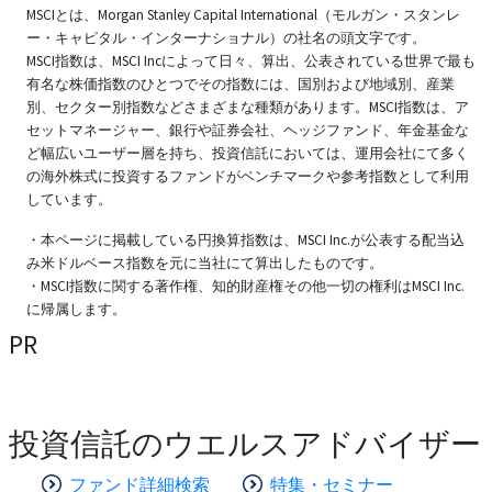
MSCIとは、Morgan Stanley Capital International（モルガン・スタンレ
ー・キャピタル・インターナショナル）の社名の頭文字です。
MSCI指数は、MSCI Incによって日々、算出、公表されている世界で最も
有名な株価指数のひとつでその指数には、国別および地域別、産業
別、セクター別指数などさまざまな種類があります。MSCI指数は、ア
セットマネージャー、銀行や証券会社、ヘッジファンド、年金基金な
ど幅広いユーザー層を持ち、投資信託においては、運用会社にて多く
の海外株式に投資するファンドがベンチマークや参考指数として利用
しています。
・本ページに掲載している円換算指数は、MSCI Inc.が公表する配当込
み米ドルベース指数を元に当社にて算出したものです。
・MSCI指数に関する著作権、知的財産権その他一切の権利はMSCI Inc.
に帰属します。
PR
投資信託のウエルスアドバイザー
ファンド詳細検索
特集・セミナー