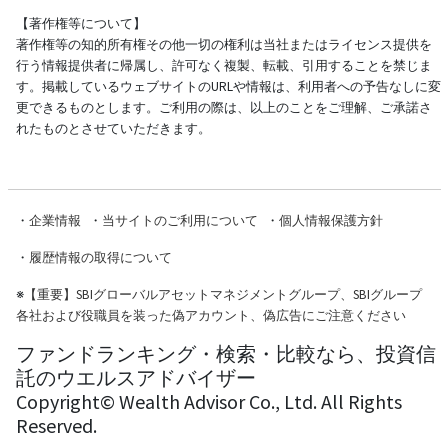
【著作権等について】
著作権等の知的所有権その他一切の権利は当社またはライセンス提供を
行う情報提供者に帰属し、許可なく複製、転載、引用することを禁じま
す。掲載しているウェブサイトのURLや情報は、利用者への予告なしに変
更できるものとします。ご利用の際は、以上のことをご理解、ご承諾さ
れたものとさせていただきます。
・
企業情報
・
当サイトのご利用について
・
個人情報保護方針
・
履歴情報の取得について
※
【重要】SBIグローバルアセットマネジメントグループ、SBIグループ
各社および役職員を装った偽アカウント、偽広告にご注意ください
ファンドランキング・検索・比較なら、投資信
託のウエルスアドバイザー
Copyright© Wealth Advisor Co., Ltd. All Rights
Reserved.