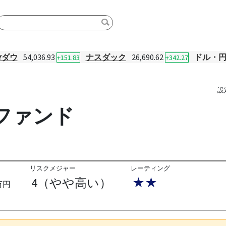
Yダウ
54,036.93
ナスダック
26,690.62
ドル・
+151.83
+342.27
設
ファンド
リスクメジャー
レーティング
4（やや高い）
★★
万円