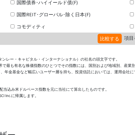
国際債券･ハイイールド債(F)
国際REIT･グローバル･除く日本(F)
コモディティ
項目
比較する
ional（モルガン・スタンレー・キャピタル・インターナショナル）の社名の頭文字です。
ている世界で最も有名な株価指数のひとつでその指数には、国別および地域別、産業
ド、年金基金など幅広いユーザー層を持ち、投資信託においては、運用会社に
表する配当込み米ドルベース指数を元に当社にて算出したものです。
 Inc.に帰属します。
ザー