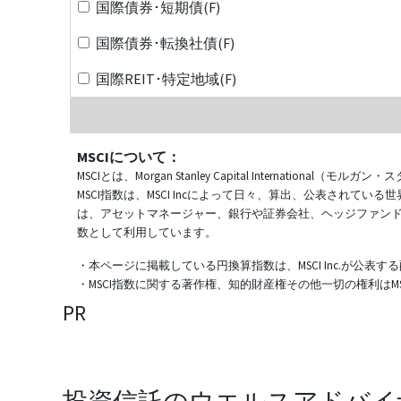
国際債券･短期債(F)
国際債券･転換社債(F)
国際REIT･特定地域(F)
MSCIについて：
MSCIとは、Morgan Stanley Capital Internat
MSCI指数は、MSCI Incによって日々、算出、公表され
は、アセットマネージャー、銀行や証券会社、ヘッジファン
数として利用しています。
・本ページに掲載している円換算指数は、MSCI Inc.が公
・MSCI指数に関する著作権、知的財産権その他一切の権利はMSCI
PR
投資信託のウエルスアドバイ