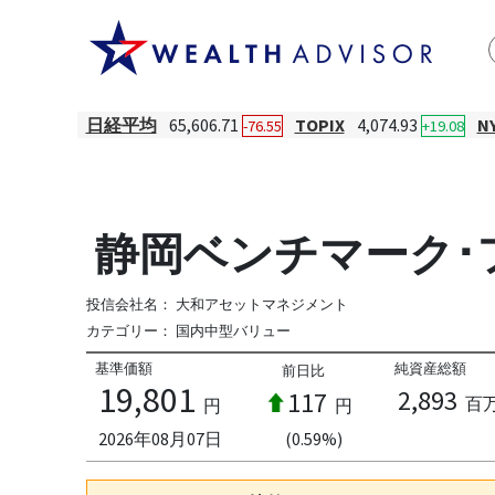
日経平均
65,606.71
TOPIX
4,074.93
N
-76.55
+19.08
静岡ベンチマーク･
投信会社名：
大和アセットマネジメント
カテゴリー：
国内中型バリュー
基準価額
純資産総額
前日比
19,801
2,893
117
百
円
円
2026年08月07日
(0.59%)