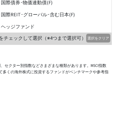
国際債券･物価連動債(F)
国際REIT･グローバル･含む日本(F)
ヘッジファンド
をチェックして選択（※4つまで選択可）
選択をクリア
別、セクター別指数などさまざまな種類があります。MSCI指数
て多くの海外株式に投資するファンドがベンチマークや参考指