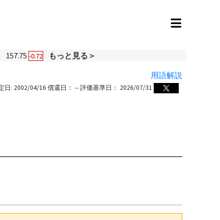
円
157.75
もっと見る＞
-0.72
用語解説
定日:
2002/04/16
償還日：
--
評価基準日：
2026/07/31