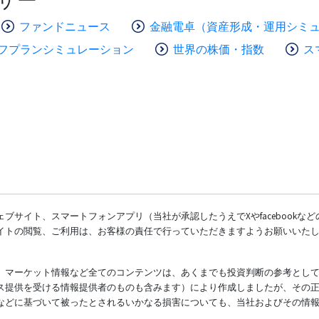
ファンドニュース
金融電卓（資産形成・運用シミ
フプランシミュレーション
世界の株価・指数
ス
ブサイト、スマートフォンアプリ（当社が承認したうえでXやfacebookな
イトの閲覧、ご利用は、お客様の責任で行っていただきますようお願いいた
、マーケット情報など全てのコンテンツは、あくまでも投資判断の参考とし
ス提供を受ける情報提供者のものも含みます）により作成しましたが、その
などに基づいて被ったとされるいかなる損害についても、当社およびその情