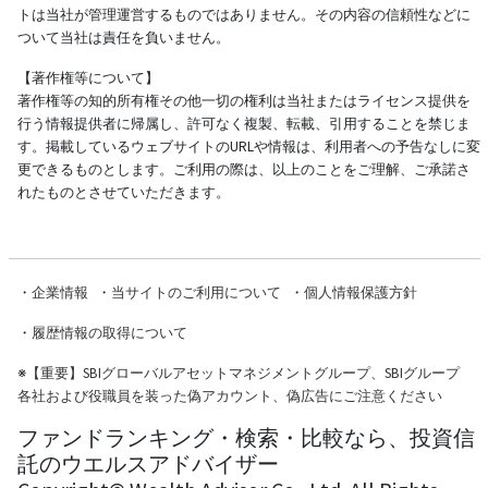
トは当社が管理運営するものではありません。その内容の信頼性などに
ついて当社は責任を負いません。
【著作権等について】
著作権等の知的所有権その他一切の権利は当社またはライセンス提供を
行う情報提供者に帰属し、許可なく複製、転載、引用することを禁じま
す。掲載しているウェブサイトのURLや情報は、利用者への予告なしに変
更できるものとします。ご利用の際は、以上のことをご理解、ご承諾さ
れたものとさせていただきます。
・
企業情報
・
当サイトのご利用について
・
個人情報保護方針
・
履歴情報の取得について
※
【重要】SBIグローバルアセットマネジメントグループ、SBIグループ
各社および役職員を装った偽アカウント、偽広告にご注意ください
ファンドランキング・検索・比較なら、投資信
託のウエルスアドバイザー