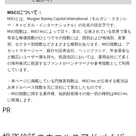
MSCIについて：
MSCIとは、Morgan Stanley Capital International（モルガン・スタンレ
ー・キャピタル・インターナショナル）の社名の頭文字です。
MSCI指数は、MSCI Incによって日々、算出、公表されている世界で最も
有名な株価指数のひとつでその指数には、国別および地域別、産業
別、セクター別指数などさまざまな種類があります。MSCI指数は、ア
セットマネージャー、銀行や証券会社、ヘッジファンド、年金基金な
ど幅広いユーザー層を持ち、投資信託においては、運用会社にて多く
の海外株式に投資するファンドがベンチマークや参考指数として利用
しています。
・本ページに掲載している円換算指数は、MSCI Inc.が公表する配当込
み米ドルベース指数を元に当社にて算出したものです。
・MSCI指数に関する著作権、知的財産権その他一切の権利はMSCI Inc.
に帰属します。
PR