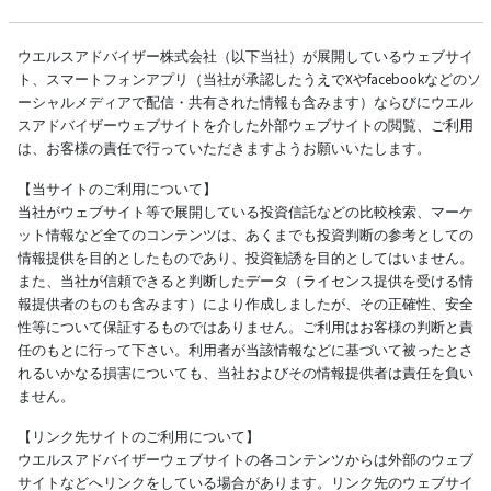
ウエルスアドバイザー株式会社（以下当社）が展開しているウェブサイ
ト、スマートフォンアプリ（当社が承認したうえでXやfacebookなどのソ
ーシャルメディアで配信・共有された情報も含みます）ならびにウエル
スアドバイザーウェブサイトを介した外部ウェブサイトの閲覧、ご利用
は、お客様の責任で行っていただきますようお願いいたします。
【当サイトのご利用について】
当社がウェブサイト等で展開している投資信託などの比較検索、マーケ
ット情報など全てのコンテンツは、あくまでも投資判断の参考としての
情報提供を目的としたものであり、投資勧誘を目的としてはいません。
また、当社が信頼できると判断したデータ（ライセンス提供を受ける情
報提供者のものも含みます）により作成しましたが、その正確性、安全
性等について保証するものではありません。ご利用はお客様の判断と責
任のもとに行って下さい。利用者が当該情報などに基づいて被ったとさ
れるいかなる損害についても、当社およびその情報提供者は責任を負い
ません。
【リンク先サイトのご利用について】
ウエルスアドバイザーウェブサイトの各コンテンツからは外部のウェブ
サイトなどへリンクをしている場合があります。リンク先のウェブサイ