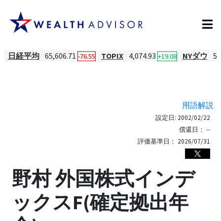
日経平均
65,606.71
TOPIX
4,074.93
NYダウ
53
-76.55
+19.08
用語解説
設定日:
2002/02/22
償還日：
--
評価基準日：
2026/07/31
野村 外国株式インデ
ックスF(確定拠出年