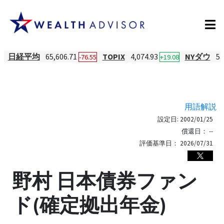
日経平均
65,606.71
TOPIX
4,074.93
NYダウ
53
-76.55
+19.08
用語解説
設定日:
2002/01/25
償還日：
--
評価基準日：
2026/07/31
野村 日本債券ファン
ド(確定拠出年金)