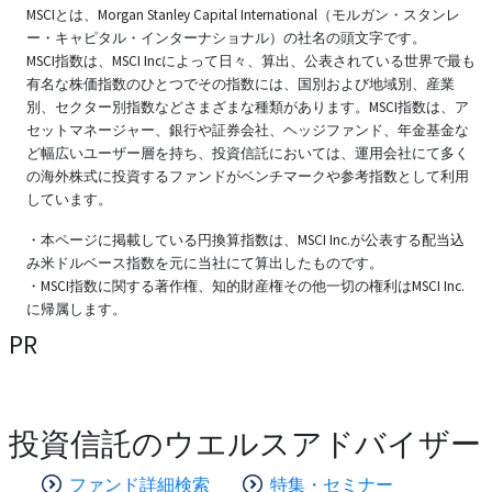
MSCIとは、Morgan Stanley Capital International（モルガン・スタンレ
ー・キャピタル・インターナショナル）の社名の頭文字です。
MSCI指数は、MSCI Incによって日々、算出、公表されている世界で最も
有名な株価指数のひとつでその指数には、国別および地域別、産業
別、セクター別指数などさまざまな種類があります。MSCI指数は、ア
セットマネージャー、銀行や証券会社、ヘッジファンド、年金基金な
ど幅広いユーザー層を持ち、投資信託においては、運用会社にて多く
の海外株式に投資するファンドがベンチマークや参考指数として利用
しています。
・本ページに掲載している円換算指数は、MSCI Inc.が公表する配当込
み米ドルベース指数を元に当社にて算出したものです。
・MSCI指数に関する著作権、知的財産権その他一切の権利はMSCI Inc.
に帰属します。
PR
投資信託のウエルスアドバイザー
ファンド詳細検索
特集・セミナー