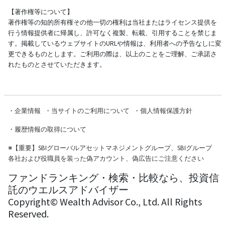
【著作権等について】
著作権等の知的所有権その他一切の権利は当社またはライセンス提供を
行う情報提供者に帰属し、許可なく複製、転載、引用することを禁じま
す。掲載しているウェブサイトのURLや情報は、利用者への予告なしに変
更できるものとします。ご利用の際は、以上のことをご理解、ご承諾さ
れたものとさせていただきます。
・
企業情報
・
当サイトのご利用について
・
個人情報保護方針
・
履歴情報の取得について
※
【重要】SBIグローバルアセットマネジメントグループ、SBIグループ
各社および役職員を装った偽アカウント、偽広告にご注意ください
ファンドランキング・検索・比較なら、投資信
託のウエルスアドバイザー
Copyright© Wealth Advisor Co., Ltd. All Rights
Reserved.