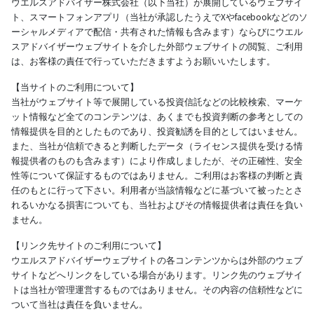
ウエルスアドバイザー株式会社（以下当社）が展開しているウェブサイ
ト、スマートフォンアプリ（当社が承認したうえでXやfacebookなどのソ
ーシャルメディアで配信・共有された情報も含みます）ならびにウエル
スアドバイザーウェブサイトを介した外部ウェブサイトの閲覧、ご利用
は、お客様の責任で行っていただきますようお願いいたします。
【当サイトのご利用について】
当社がウェブサイト等で展開している投資信託などの比較検索、マーケ
ット情報など全てのコンテンツは、あくまでも投資判断の参考としての
情報提供を目的としたものであり、投資勧誘を目的としてはいません。
また、当社が信頼できると判断したデータ（ライセンス提供を受ける情
報提供者のものも含みます）により作成しましたが、その正確性、安全
性等について保証するものではありません。ご利用はお客様の判断と責
任のもとに行って下さい。利用者が当該情報などに基づいて被ったとさ
れるいかなる損害についても、当社およびその情報提供者は責任を負い
ません。
【リンク先サイトのご利用について】
ウエルスアドバイザーウェブサイトの各コンテンツからは外部のウェブ
サイトなどへリンクをしている場合があります。リンク先のウェブサイ
トは当社が管理運営するものではありません。その内容の信頼性などに
ついて当社は責任を負いません。