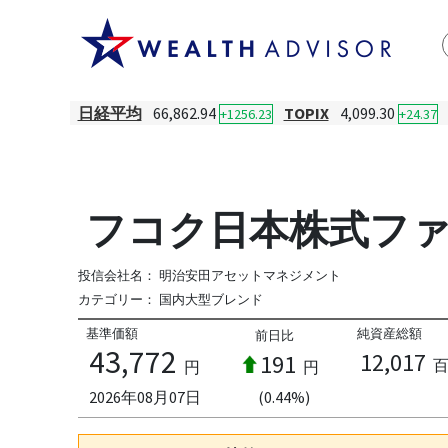
日経平均
66,862.94
TOPIX
4,099.30
+1256.23
+24.37
フコク日本株式フ
投信会社名：
明治安田アセットマネジメント
カテゴリー：
国内大型ブレンド
基準価額
純資産総額
前日比
43,772
12,017
191
円
円
2026年08月07日
(0.44%)