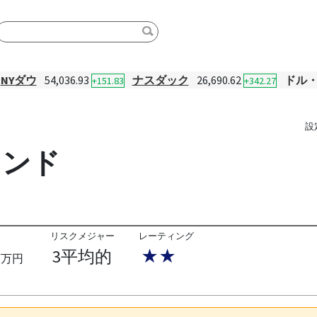
NYダウ
54,036.93
ナスダック
26,690.62
ドル
+151.83
+342.27
設
ァンド
リスクメジャー
レーティング
3平均的
★★
百万円