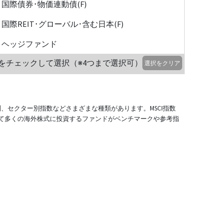
国際債券･物価連動債(F)
国際REIT･グローバル･含む日本(F)
ヘッジファンド
をチェックして選択（※4つまで選択可）
選択をクリア
別、セクター別指数などさまざまな種類があります。MSCI指数
て多くの海外株式に投資するファンドがベンチマークや参考指