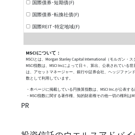
国際債券･短期債(F)
国際債券･転換社債(F)
国際REIT･特定地域(F)
MSCIについて：
MSCIとは、Morgan Stanley Capital Internat
MSCI指数は、MSCI Incによって日々、算出、公表され
は、アセットマネージャー、銀行や証券会社、ヘッジファン
数として利用しています。
・本ページに掲載している円換算指数は、MSCI Inc.が公
・MSCI指数に関する著作権、知的財産権その他一切の権利はMSCI
PR
投資信託のウエルスアドバイ