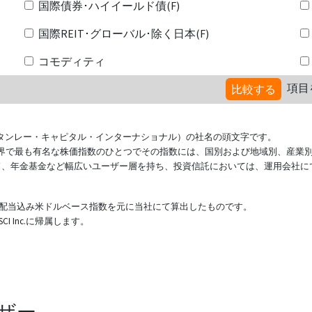
国際債券･ハイイールド債(F)
国際REIT･グローバル･除く日本(F)
コモディティ
項目
比較する
ional（モルガン・スタンレー・キャピタル・インターナショナル）の社名の頭文字です。
ている世界で最も有名な株価指数のひとつでその指数には、国別および地域別、産業
ド、年金基金など幅広いユーザー層を持ち、投資信託においては、運用会社に
表する配当込み米ドルベース指数を元に当社にて算出したものです。
 Inc.に帰属します。
ザー