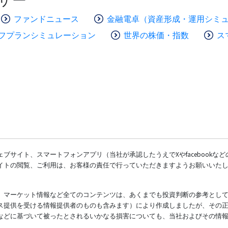
ファンドニュース
金融電卓（資産形成・運用シミ
フプランシミュレーション
世界の株価・指数
ス
ブサイト、スマートフォンアプリ（当社が承認したうえでXやfacebookな
イトの閲覧、ご利用は、お客様の責任で行っていただきますようお願いいた
、マーケット情報など全てのコンテンツは、あくまでも投資判断の参考とし
ス提供を受ける情報提供者のものも含みます）により作成しましたが、その
などに基づいて被ったとされるいかなる損害についても、当社およびその情