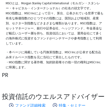
MSCIとは、Morgan Stanley Capital International（モルガン・スタンレ
ー・キャピタル・インターナショナル）の社名の頭文字です。
MSCI指数は、MSCI Incによって日々、算出、公表されている世界で最も
有名な株価指数のひとつでその指数には、国別および地域別、産業
別、セクター別指数などさまざまな種類があります。MSCI指数は、ア
セットマネージャー、銀行や証券会社、ヘッジファンド、年金基金な
ど幅広いユーザー層を持ち、投資信託においては、運用会社にて多く
の海外株式に投資するファンドがベンチマークや参考指数として利用
しています。
・本ページに掲載している円換算指数は、MSCI Inc.が公表する配当込
み米ドルベース指数を元に当社にて算出したものです。
・MSCI指数に関する著作権、知的財産権その他一切の権利はMSCI Inc.
に帰属します。
PR
投資信託のウエルスアドバイザー
ファンド詳細検索
特集・セミナー