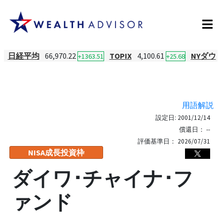
日経平均
66,970.22
TOPIX
4,100.61
NYダウ
+1363.51
+25.68
用語解説
設定日:
2001/12/14
償還日：
--
評価基準日：
2026/07/31
NISA成長投資枠
ダイワ･チャイナ･フ
ァンド