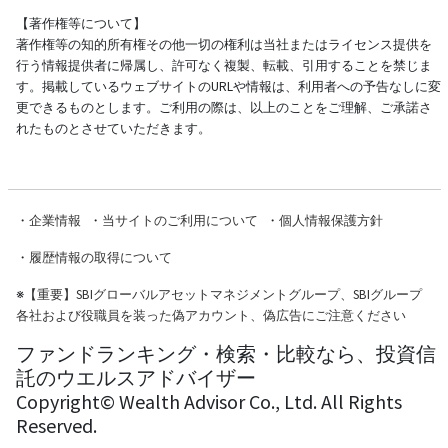
【著作権等について】
著作権等の知的所有権その他一切の権利は当社またはライセンス提供を
行う情報提供者に帰属し、許可なく複製、転載、引用することを禁じま
す。掲載しているウェブサイトのURLや情報は、利用者への予告なしに変
更できるものとします。ご利用の際は、以上のことをご理解、ご承諾さ
れたものとさせていただきます。
・
企業情報
・
当サイトのご利用について
・
個人情報保護方針
・
履歴情報の取得について
※
【重要】SBIグローバルアセットマネジメントグループ、SBIグループ
各社および役職員を装った偽アカウント、偽広告にご注意ください
ファンドランキング・検索・比較なら、投資信
託のウエルスアドバイザー
Copyright© Wealth Advisor Co., Ltd. All Rights
Reserved.