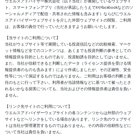
ウエルスアドバイザー株式会社（以下当社）が展開しているウェブサイ
ト、スマートフォンアプリ（当社が承認したうえでXやfacebookなどのソ
ーシャルメディアで配信・共有された情報も含みます）ならびにウエル
スアドバイザーウェブサイトを介した外部ウェブサイトの閲覧、ご利用
は、お客様の責任で行っていただきますようお願いいたします。
【当サイトのご利用について】
当社がウェブサイト等で展開している投資信託などの比較検索、マーケ
ット情報など全てのコンテンツは、あくまでも投資判断の参考としての
情報提供を目的としたものであり、投資勧誘を目的としてはいません。
また、当社が信頼できると判断したデータ（ライセンス提供を受ける情
報提供者のものも含みます）により作成しましたが、その正確性、安全
性等について保証するものではありません。ご利用はお客様の判断と責
任のもとに行って下さい。利用者が当該情報などに基づいて被ったとさ
れるいかなる損害についても、当社およびその情報提供者は責任を負い
ません。
【リンク先サイトのご利用について】
ウエルスアドバイザーウェブサイトの各コンテンツからは外部のウェブ
サイトなどへリンクをしている場合があります。リンク先のウェブサイ
トは当社が管理運営するものではありません。その内容の信頼性などに
ついて当社は責任を負いません。