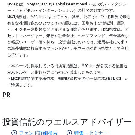
MSCIとは、Morgan Stanley Capital International（モルガン・スタンレ
ー・キャピタル・インターナショナル）の社名の頭文字です。
MSCI指数は、MSCI Incによって日々、算出、公表されている世界で最も
有名な株価指数のひとつでその指数には、国別および地域別、産業
別、セクター別指数などさまざまな種類があります。MSCI指数は、ア
セットマネージャー、銀行や証券会社、ヘッジファンド、年金基金な
ど幅広いユーザー層を持ち、投資信託においては、運用会社にて多く
の海外株式に投資するファンドがベンチマークや参考指数として利用
しています。
・本ページに掲載している円換算指数は、MSCI Inc.が公表する配当込
み米ドルベース指数を元に当社にて算出したものです。
・MSCI指数に関する著作権、知的財産権その他一切の権利はMSCI Inc.
に帰属します。
PR
投資信託のウエルスアドバイザー
ファンド詳細検索
特集・セミナー