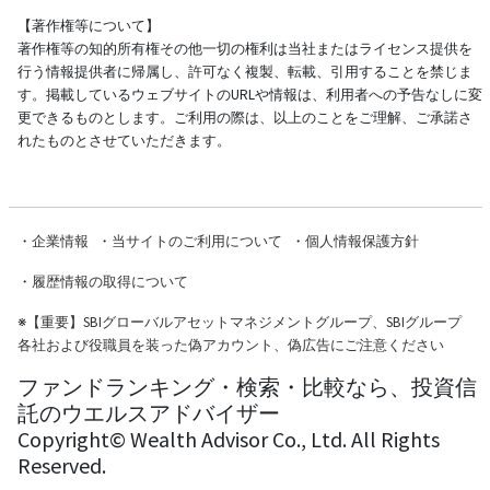
【著作権等について】
著作権等の知的所有権その他一切の権利は当社またはライセンス提供を
行う情報提供者に帰属し、許可なく複製、転載、引用することを禁じま
す。掲載しているウェブサイトのURLや情報は、利用者への予告なしに変
更できるものとします。ご利用の際は、以上のことをご理解、ご承諾さ
れたものとさせていただきます。
・
企業情報
・
当サイトのご利用について
・
個人情報保護方針
・
履歴情報の取得について
※
【重要】SBIグローバルアセットマネジメントグループ、SBIグループ
各社および役職員を装った偽アカウント、偽広告にご注意ください
ファンドランキング・検索・比較なら、投資信
託のウエルスアドバイザー
Copyright© Wealth Advisor Co., Ltd. All Rights
Reserved.