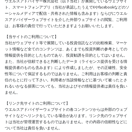
ウエルスアドバイザー株式会社（以下当社）が展開しているウェブサイ
ト、スマートフォンアプリ（当社が承認したうえでXやfacebookなどのソ
ーシャルメディアで配信・共有された情報も含みます）ならびにウエル
スアドバイザーウェブサイトを介した外部ウェブサイトの閲覧、ご利用
は、お客様の責任で行っていただきますようお願いいたします。
【当サイトのご利用について】
当社がウェブサイト等で展開している投資信託などの比較検索、マーケ
ット情報など全てのコンテンツは、あくまでも投資判断の参考としての
情報提供を目的としたものであり、投資勧誘を目的としてはいません。
また、当社が信頼できると判断したデータ（ライセンス提供を受ける情
報提供者のものも含みます）により作成しましたが、その正確性、安全
性等について保証するものではありません。ご利用はお客様の判断と責
任のもとに行って下さい。利用者が当該情報などに基づいて被ったとさ
れるいかなる損害についても、当社およびその情報提供者は責任を負い
ません。
【リンク先サイトのご利用について】
ウエルスアドバイザーウェブサイトの各コンテンツからは外部のウェブ
サイトなどへリンクをしている場合があります。リンク先のウェブサイ
トは当社が管理運営するものではありません。その内容の信頼性などに
ついて当社は責任を負いません。