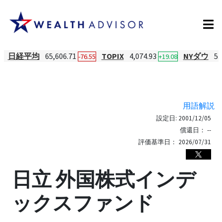
日経平均
65,606.71
TOPIX
4,074.93
NYダウ
53
-76.55
+19.08
用語解説
設定日:
2001/12/05
償還日：
--
評価基準日：
2026/07/31
日立 外国株式インデ
ックスファンド