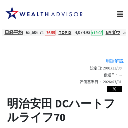
日経平均
65,606.71
TOPIX
4,074.93
NYダウ
54
-76.55
+19.08
用語解説
設定日:
2001/11/30
償還日：
--
評価基準日：
2026/07/31
明治安田 DCハートフ
ルライフ70