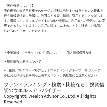
【著作権等について】
著作権等の知的所有権その他一切の権利は当社またはライセンス提供を
行う情報提供者に帰属し、許可なく複製、転載、引用することを禁じま
す。掲載しているウェブサイトのURLや情報は、利用者への予告なしに変
更できるものとします。ご利用の際は、以上のことをご理解、ご承諾さ
れたものとさせていただきます。
・
企業情報
・
当サイトのご利用について
・
個人情報保護方針
・
履歴情報の取得について
※
【重要】SBIグローバルアセットマネジメントグループ、SBIグループ
各社および役職員を装った偽アカウント、偽広告にご注意ください
ファンドランキング・検索・比較なら、投資信
託のウエルスアドバイザー
Copyright© Wealth Advisor Co., Ltd. All Rights
Reserved.