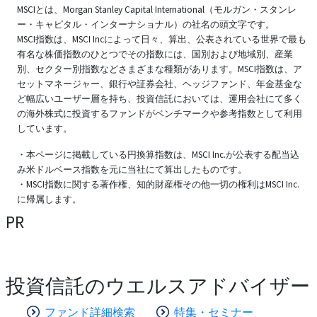
MSCIとは、Morgan Stanley Capital International（モルガン・スタンレ
ー・キャピタル・インターナショナル）の社名の頭文字です。
MSCI指数は、MSCI Incによって日々、算出、公表されている世界で最も
有名な株価指数のひとつでその指数には、国別および地域別、産業
別、セクター別指数などさまざまな種類があります。MSCI指数は、ア
セットマネージャー、銀行や証券会社、ヘッジファンド、年金基金な
ど幅広いユーザー層を持ち、投資信託においては、運用会社にて多く
の海外株式に投資するファンドがベンチマークや参考指数として利用
しています。
・本ページに掲載している円換算指数は、MSCI Inc.が公表する配当込
み米ドルベース指数を元に当社にて算出したものです。
・MSCI指数に関する著作権、知的財産権その他一切の権利はMSCI Inc.
に帰属します。
PR
投資信託のウエルスアドバイザー
ファンド詳細検索
特集・セミナー