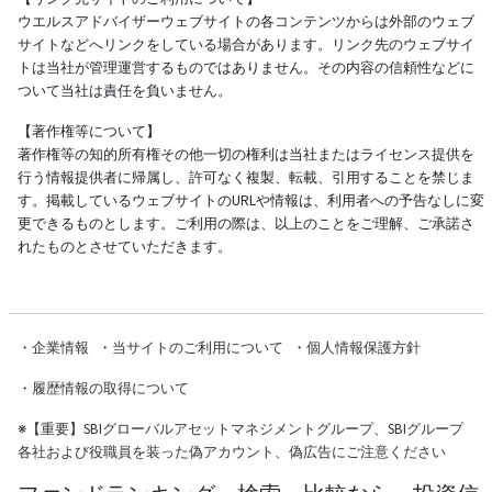
ウエルスアドバイザーウェブサイトの各コンテンツからは外部のウェブ
サイトなどへリンクをしている場合があります。リンク先のウェブサイ
トは当社が管理運営するものではありません。その内容の信頼性などに
ついて当社は責任を負いません。
【著作権等について】
著作権等の知的所有権その他一切の権利は当社またはライセンス提供を
行う情報提供者に帰属し、許可なく複製、転載、引用することを禁じま
す。掲載しているウェブサイトのURLや情報は、利用者への予告なしに変
更できるものとします。ご利用の際は、以上のことをご理解、ご承諾さ
れたものとさせていただきます。
・
企業情報
・
当サイトのご利用について
・
個人情報保護方針
・
履歴情報の取得について
※
【重要】SBIグローバルアセットマネジメントグループ、SBIグループ
各社および役職員を装った偽アカウント、偽広告にご注意ください