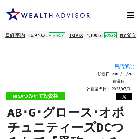
日経平均
66,970.22
TOPIX
4,100.61
NYダウ
+1363.51
+25.68
用語解説
設定日:
2001/11/26
償還日：
--
評価基準日：
2026/07/31
NISAつみたて投資枠
AB･G･グロース･オポ
チュニティーズDCつ