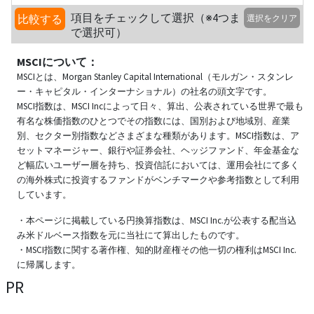
項目をチェックして選択（※4つま
比較する
選択をクリア
で選択可）
MSCIについて：
MSCIとは、Morgan Stanley Capital International（モルガン・スタンレ
ー・キャピタル・インターナショナル）の社名の頭文字です。
MSCI指数は、MSCI Incによって日々、算出、公表されている世界で最も
有名な株価指数のひとつでその指数には、国別および地域別、産業
別、セクター別指数などさまざまな種類があります。MSCI指数は、ア
セットマネージャー、銀行や証券会社、ヘッジファンド、年金基金な
ど幅広いユーザー層を持ち、投資信託においては、運用会社にて多く
の海外株式に投資するファンドがベンチマークや参考指数として利用
しています。
・本ページに掲載している円換算指数は、MSCI Inc.が公表する配当込
み米ドルベース指数を元に当社にて算出したものです。
・MSCI指数に関する著作権、知的財産権その他一切の権利はMSCI Inc.
に帰属します。
PR