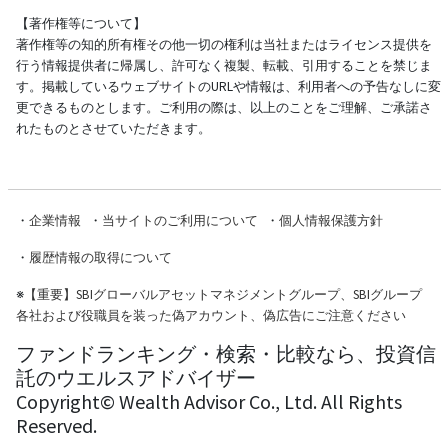
【著作権等について】
著作権等の知的所有権その他一切の権利は当社またはライセンス提供を
行う情報提供者に帰属し、許可なく複製、転載、引用することを禁じま
す。掲載しているウェブサイトのURLや情報は、利用者への予告なしに変
更できるものとします。ご利用の際は、以上のことをご理解、ご承諾さ
れたものとさせていただきます。
・
企業情報
・
当サイトのご利用について
・
個人情報保護方針
・
履歴情報の取得について
※
【重要】SBIグローバルアセットマネジメントグループ、SBIグループ
各社および役職員を装った偽アカウント、偽広告にご注意ください
ファンドランキング・検索・比較なら、投資信
託のウエルスアドバイザー
Copyright© Wealth Advisor Co., Ltd. All Rights
Reserved.