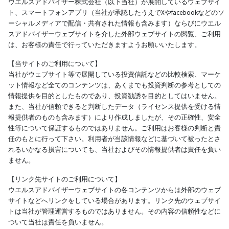
ウエルスアドバイザー株式会社（以下当社）が展開しているウェブサイ
ト、スマートフォンアプリ（当社が承認したうえでXやfacebookなどのソ
ーシャルメディアで配信・共有された情報も含みます）ならびにウエル
スアドバイザーウェブサイトを介した外部ウェブサイトの閲覧、ご利用
は、お客様の責任で行っていただきますようお願いいたします。
【当サイトのご利用について】
当社がウェブサイト等で展開している投資信託などの比較検索、マーケ
ット情報など全てのコンテンツは、あくまでも投資判断の参考としての
情報提供を目的としたものであり、投資勧誘を目的としてはいません。
また、当社が信頼できると判断したデータ（ライセンス提供を受ける情
報提供者のものも含みます）により作成しましたが、その正確性、安全
性等について保証するものではありません。ご利用はお客様の判断と責
任のもとに行って下さい。利用者が当該情報などに基づいて被ったとさ
れるいかなる損害についても、当社およびその情報提供者は責任を負い
ません。
【リンク先サイトのご利用について】
ウエルスアドバイザーウェブサイトの各コンテンツからは外部のウェブ
サイトなどへリンクをしている場合があります。リンク先のウェブサイ
トは当社が管理運営するものではありません。その内容の信頼性などに
ついて当社は責任を負いません。