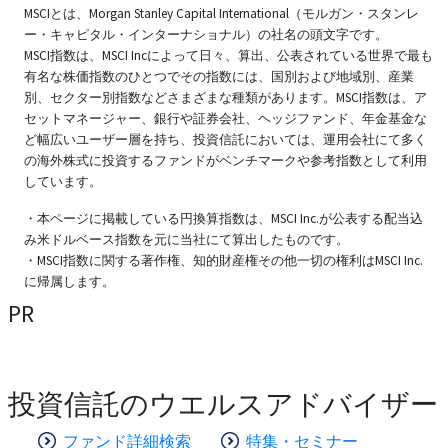
MSCIとは、Morgan Stanley Capital International（モルガン・スタンレ
ー・キャピタル・インターナショナル）の社名の頭文字です。
MSCI指数は、MSCI Incによって日々、算出、公表されている世界で最も
有名な株価指数のひとつでその指数には、国別および地域別、産業
別、セクター別指数などさまざまな種類があります。MSCI指数は、ア
セットマネージャー、銀行や証券会社、ヘッジファンド、年金基金な
ど幅広いユーザー層を持ち、投資信託においては、運用会社にて多く
の海外株式に投資するファンドがベンチマークや参考指数として利用
しています。
・本ページに掲載している円換算指数は、MSCI Inc.が公表する配当込
み米ドルベース指数を元に当社にて算出したものです。
・MSCI指数に関する著作権、知的財産権その他一切の権利はMSCI Inc.
に帰属します。
PR
投資信託のウエルスアドバイザー
ファンド詳細検索
特集・セミナー