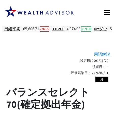
日経平均
65,606.71
TOPIX
4,074.93
NYダウ
54
-76.55
+19.08
用語解説
設定日:
2001/11/22
償還日：
--
評価基準日：
2026/07/31
バランスセレクト
70(確定拠出年金)