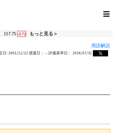
円
157.75
もっと見る＞
-0.72
用語解説
定日:
2001/11/22
償還日：
--
評価基準日：
2026/07/31