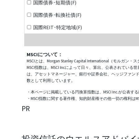
国際債券･短期債(F)
国際債券･転換社債(F)
国際REIT･特定地域(F)
MSCIについて：
MSCIとは、Morgan Stanley Capital Internat
MSCI指数は、MSCI Incによって日々、算出、公表され
は、アセットマネージャー、銀行や証券会社、ヘッジファン
数として利用しています。
・本ページに掲載している円換算指数は、MSCI Inc.が公
・MSCI指数に関する著作権、知的財産権その他一切の権利はMSCI
PR
投資信託のウエルスアドバイ