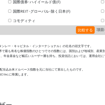
国際債券･ハイイールド債(F)
国際REIT･グローバル･除く日本(F)
コモディティ
項目
比較する
ional（モルガン・スタンレー・キャピタル・インターナショナル）の社名の頭文字です。
ている世界で最も有名な株価指数のひとつでその指数には、国別および地域別、産業
ド、年金基金など幅広いユーザー層を持ち、投資信託においては、運用会社に
表する配当込み米ドルベース指数を元に当社にて算出したものです。
 Inc.に帰属します。
ザー