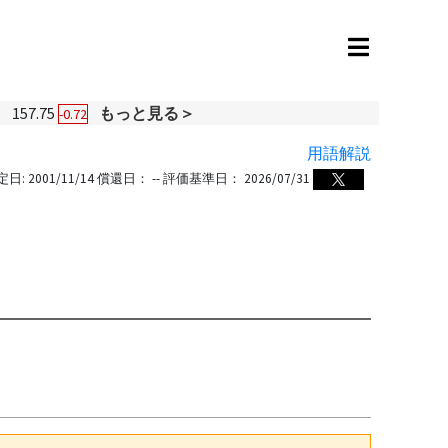
円
157.75
もっと見る＞
-0.72
用語解説
定日:
2001/11/14
償還日：
--
評価基準日：
2026/07/31