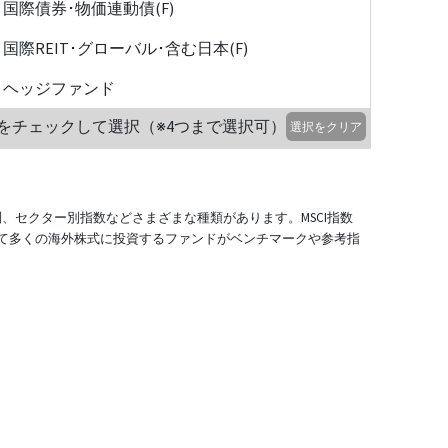
国際債券･物価連動債(F)
国際REIT･グローバル･含む日本(F)
ヘッジファンド
をチェックして選択（※4つまで選択可）
選択をクリア
別、セクター別指数などさまざまな種類があります。MSCI指数
て多くの海外株式に投資するファンドがベンチマークや参考指