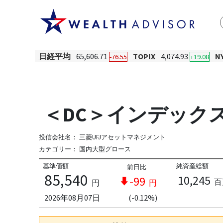
日経平均
65,606.71
TOPIX
4,074.93
N
-76.55
+19.08
＜DC＞インデックス
投信会社名：
三菱UFJアセットマネジメント
カテゴリー：
国内大型グロース
基準価額
純資産総額
前日比
85,540
10,245
-99
百
円
円
2026年08月07日
(-0.12%)