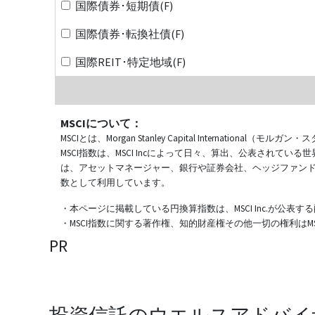
国際債券･短期債(F)
国際債券･転換社債(F)
国際REIT･特定地域(F)
MSCIについて：
MSCIとは、Morgan Stanley Capital Internat
MSCI指数は、MSCI Incによって日々、算出、公表され
は、アセットマネージャー、銀行や証券会社、ヘッジファン
数として利用しています。
・本ページに掲載している円換算指数は、MSCI Inc.が公
・MSCI指数に関する著作権、知的財産権その他一切の権利はMSCI
PR
投資信託のウエルスアドバイ