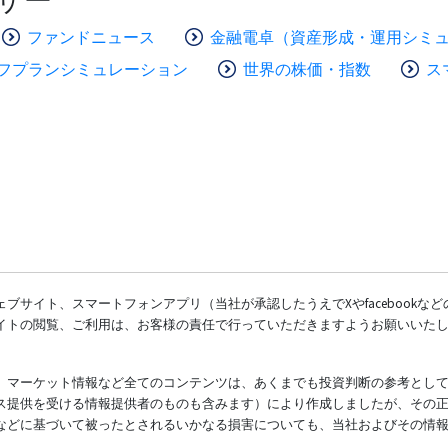
ファンドニュース
金融電卓（資産形成・運用シミ
フプランシミュレーション
世界の株価・指数
ス
ブサイト、スマートフォンアプリ（当社が承認したうえでXやfacebookな
イトの閲覧、ご利用は、お客様の責任で行っていただきますようお願いいた
、マーケット情報など全てのコンテンツは、あくまでも投資判断の参考とし
ス提供を受ける情報提供者のものも含みます）により作成しましたが、その
などに基づいて被ったとされるいかなる損害についても、当社およびその情