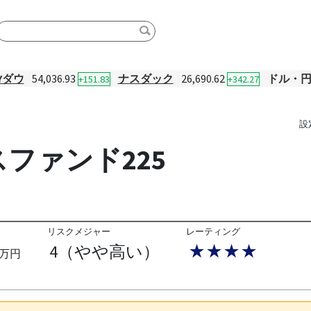
Yダウ
54,036.93
ナスダック
26,690.62
ドル・
+151.83
+342.27
設
ファンド225
リスクメジャー
レーティング
4（やや高い）
★★★★
万円