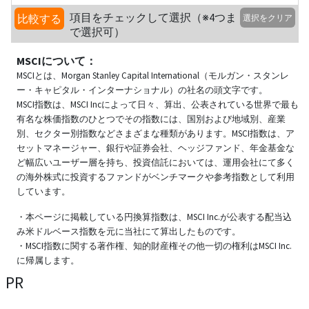
項目をチェックして選択（※4つま
比較する
選択をクリア
で選択可）
MSCIについて：
MSCIとは、Morgan Stanley Capital International（モルガン・スタンレ
ー・キャピタル・インターナショナル）の社名の頭文字です。
MSCI指数は、MSCI Incによって日々、算出、公表されている世界で最も
有名な株価指数のひとつでその指数には、国別および地域別、産業
別、セクター別指数などさまざまな種類があります。MSCI指数は、ア
セットマネージャー、銀行や証券会社、ヘッジファンド、年金基金な
ど幅広いユーザー層を持ち、投資信託においては、運用会社にて多く
の海外株式に投資するファンドがベンチマークや参考指数として利用
しています。
・本ページに掲載している円換算指数は、MSCI Inc.が公表する配当込
み米ドルベース指数を元に当社にて算出したものです。
・MSCI指数に関する著作権、知的財産権その他一切の権利はMSCI Inc.
に帰属します。
PR