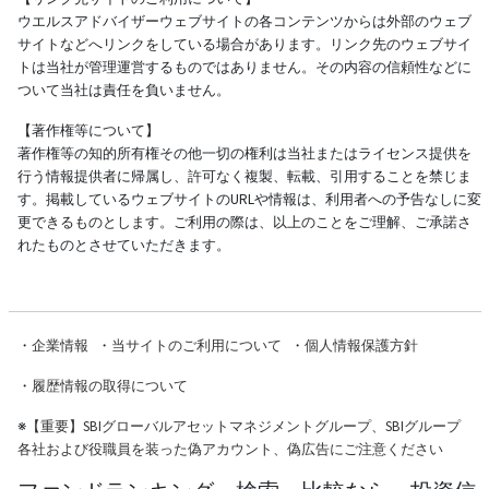
ウエルスアドバイザーウェブサイトの各コンテンツからは外部のウェブ
サイトなどへリンクをしている場合があります。リンク先のウェブサイ
トは当社が管理運営するものではありません。その内容の信頼性などに
ついて当社は責任を負いません。
【著作権等について】
著作権等の知的所有権その他一切の権利は当社またはライセンス提供を
行う情報提供者に帰属し、許可なく複製、転載、引用することを禁じま
す。掲載しているウェブサイトのURLや情報は、利用者への予告なしに変
更できるものとします。ご利用の際は、以上のことをご理解、ご承諾さ
れたものとさせていただきます。
・
企業情報
・
当サイトのご利用について
・
個人情報保護方針
・
履歴情報の取得について
※
【重要】SBIグローバルアセットマネジメントグループ、SBIグループ
各社および役職員を装った偽アカウント、偽広告にご注意ください