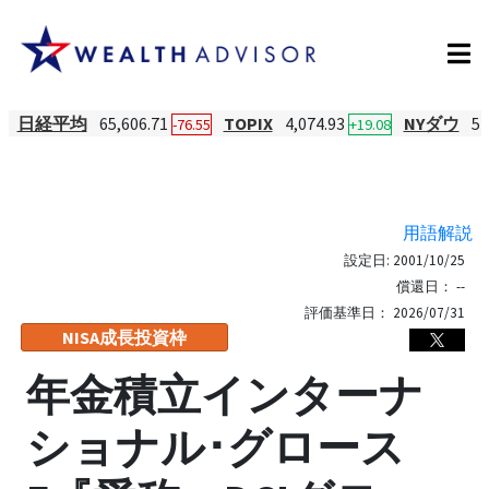
日経平均
65,606.71
TOPIX
4,074.93
NYダウ
54
-76.55
+19.08
用語解説
設定日:
2001/10/25
償還日：
--
評価基準日：
2026/07/31
NISA成長投資枠
年金積立インターナ
ショナル･グロース