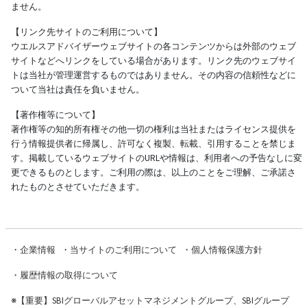
ません。
【リンク先サイトのご利用について】
ウエルスアドバイザーウェブサイトの各コンテンツからは外部のウェブ
サイトなどへリンクをしている場合があります。リンク先のウェブサイ
トは当社が管理運営するものではありません。その内容の信頼性などに
ついて当社は責任を負いません。
【著作権等について】
著作権等の知的所有権その他一切の権利は当社またはライセンス提供を
行う情報提供者に帰属し、許可なく複製、転載、引用することを禁じま
す。掲載しているウェブサイトのURLや情報は、利用者への予告なしに変
更できるものとします。ご利用の際は、以上のことをご理解、ご承諾さ
れたものとさせていただきます。
・
企業情報
・
当サイトのご利用について
・
個人情報保護方針
・
履歴情報の取得について
※
【重要】SBIグローバルアセットマネジメントグループ、SBIグループ