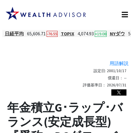
日経平均
65,606.71
TOPIX
4,074.93
NYダウ
54
-76.55
+19.08
用語解説
設定日:
2001/10/17
償還日：
--
評価基準日：
2026/07/31
年金積立G･ラップ･バ
ランス(安定成長型)