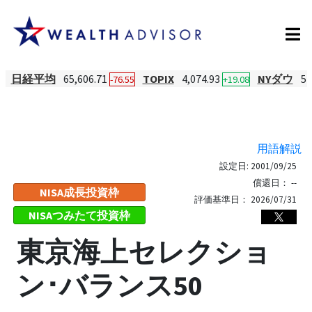
日経平均
65,606.71
TOPIX
4,074.93
NYダウ
54
-76.55
+19.08
用語解説
設定日:
2001/09/25
償還日：
--
NISA成長投資枠
評価基準日：
2026/07/31
NISAつみたて投資枠
東京海上セレクショ
ン･バランス50