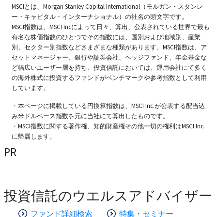
MSCIとは、Morgan Stanley Capital International（モルガン・スタンレ
ー・キャピタル・インターナショナル）の社名の頭文字です。
MSCI指数は、MSCI Incによって日々、算出、公表されている世界で最も
有名な株価指数のひとつでその指数には、国別および地域別、産業
別、セクター別指数などさまざまな種類があります。MSCI指数は、ア
セットマネージャー、銀行や証券会社、ヘッジファンド、年金基金な
ど幅広いユーザー層を持ち、投資信託においては、運用会社にて多く
の海外株式に投資するファンドがベンチマークや参考指数として利用
しています。
・本ページに掲載している円換算指数は、MSCI Inc.が公表する配当込
み米ドルベース指数を元に当社にて算出したものです。
・MSCI指数に関する著作権、知的財産権その他一切の権利はMSCI Inc.
に帰属します。
PR
投資信託のウエルスアドバイザー
ファンド詳細検索
特集・セミナー