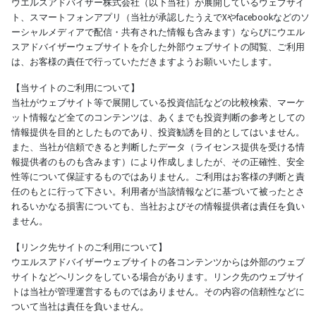
ウエルスアドバイザー株式会社（以下当社）が展開しているウェブサイ
ト、スマートフォンアプリ（当社が承認したうえでXやfacebookなどのソ
ーシャルメディアで配信・共有された情報も含みます）ならびにウエル
スアドバイザーウェブサイトを介した外部ウェブサイトの閲覧、ご利用
は、お客様の責任で行っていただきますようお願いいたします。
【当サイトのご利用について】
当社がウェブサイト等で展開している投資信託などの比較検索、マーケ
ット情報など全てのコンテンツは、あくまでも投資判断の参考としての
情報提供を目的としたものであり、投資勧誘を目的としてはいません。
また、当社が信頼できると判断したデータ（ライセンス提供を受ける情
報提供者のものも含みます）により作成しましたが、その正確性、安全
性等について保証するものではありません。ご利用はお客様の判断と責
任のもとに行って下さい。利用者が当該情報などに基づいて被ったとさ
れるいかなる損害についても、当社およびその情報提供者は責任を負い
ません。
【リンク先サイトのご利用について】
ウエルスアドバイザーウェブサイトの各コンテンツからは外部のウェブ
サイトなどへリンクをしている場合があります。リンク先のウェブサイ
トは当社が管理運営するものではありません。その内容の信頼性などに
ついて当社は責任を負いません。