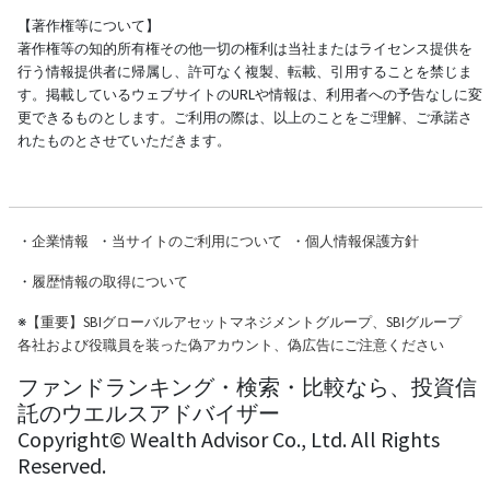
【著作権等について】
著作権等の知的所有権その他一切の権利は当社またはライセンス提供を
行う情報提供者に帰属し、許可なく複製、転載、引用することを禁じま
す。掲載しているウェブサイトのURLや情報は、利用者への予告なしに変
更できるものとします。ご利用の際は、以上のことをご理解、ご承諾さ
れたものとさせていただきます。
・
企業情報
・
当サイトのご利用について
・
個人情報保護方針
・
履歴情報の取得について
※
【重要】SBIグローバルアセットマネジメントグループ、SBIグループ
各社および役職員を装った偽アカウント、偽広告にご注意ください
ファンドランキング・検索・比較なら、投資信
託のウエルスアドバイザー
Copyright© Wealth Advisor Co., Ltd. All Rights
Reserved.