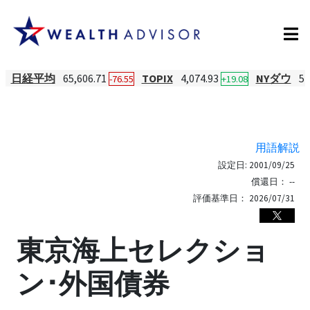
日経平均
65,606.71
TOPIX
4,074.93
NYダウ
54
-76.55
+19.08
用語解説
設定日:
2001/09/25
償還日：
--
評価基準日：
2026/07/31
東京海上セレクショ
ン･外国債券