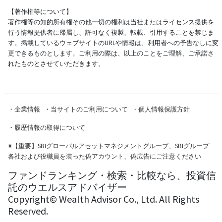
【著作権等について】
著作権等の知的所有権その他一切の権利は当社またはライセンス提供を
行う情報提供者に帰属し、許可なく複製、転載、引用することを禁じま
す。掲載しているウェブサイトのURLや情報は、利用者への予告なしに変
更できるものとします。ご利用の際は、以上のことをご理解、ご承諾さ
れたものとさせていただきます。
・
企業情報
・
当サイトのご利用について
・
個人情報保護方針
・
履歴情報の取得について
※
【重要】SBIグローバルアセットマネジメントグループ、SBIグループ
各社および役職員を装った偽アカウント、偽広告にご注意ください
ファンドランキング・検索・比較なら、投資信
託のウエルスアドバイザー
Copyright© Wealth Advisor Co., Ltd. All Rights
Reserved.