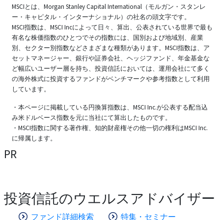
MSCIとは、Morgan Stanley Capital International（モルガン・スタンレ
ー・キャピタル・インターナショナル）の社名の頭文字です。
MSCI指数は、MSCI Incによって日々、算出、公表されている世界で最も
有名な株価指数のひとつでその指数には、国別および地域別、産業
別、セクター別指数などさまざまな種類があります。MSCI指数は、ア
セットマネージャー、銀行や証券会社、ヘッジファンド、年金基金な
ど幅広いユーザー層を持ち、投資信託においては、運用会社にて多く
の海外株式に投資するファンドがベンチマークや参考指数として利用
しています。
・本ページに掲載している円換算指数は、MSCI Inc.が公表する配当込
み米ドルベース指数を元に当社にて算出したものです。
・MSCI指数に関する著作権、知的財産権その他一切の権利はMSCI Inc.
に帰属します。
PR
投資信託のウエルスアドバイザー
ファンド詳細検索
特集・セミナー