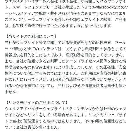
ウエルスアドバイザー株式会社（以下当社）が展開しているウェブサイ
ト、スマートフォンアプリ（当社が承認したうえでXやfacebookなどのソ
ーシャルメディアで配信・共有された情報も含みます）ならびにウエル
スアドバイザーウェブサイトを介した外部ウェブサイトの閲覧、ご利用
は、お客様の責任で行っていただきますようお願いいたします。
【当サイトのご利用について】
当社がウェブサイト等で展開している投資信託などの比較検索、マーケ
ット情報など全てのコンテンツは、あくまでも投資判断の参考としての
情報提供を目的としたものであり、投資勧誘を目的としてはいません。
また、当社が信頼できると判断したデータ（ライセンス提供を受ける情
報提供者のものも含みます）により作成しましたが、その正確性、安全
性等について保証するものではありません。ご利用はお客様の判断と責
任のもとに行って下さい。利用者が当該情報などに基づいて被ったとさ
れるいかなる損害についても、当社およびその情報提供者は責任を負い
ません。
【リンク先サイトのご利用について】
ウエルスアドバイザーウェブサイトの各コンテンツからは外部のウェブ
サイトなどへリンクをしている場合があります。リンク先のウェブサイ
トは当社が管理運営するものではありません。その内容の信頼性などに
ついて当社は責任を負いません。