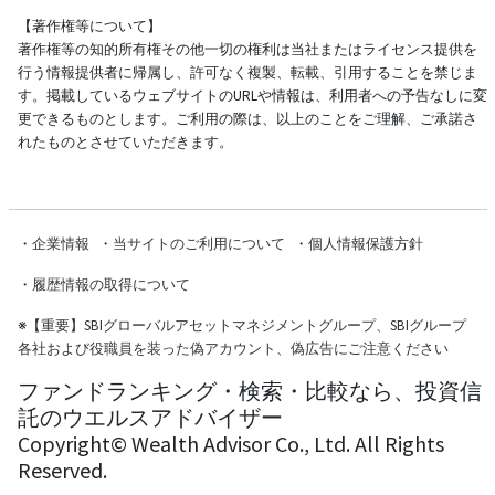
【著作権等について】
著作権等の知的所有権その他一切の権利は当社またはライセンス提供を
行う情報提供者に帰属し、許可なく複製、転載、引用することを禁じま
す。掲載しているウェブサイトのURLや情報は、利用者への予告なしに変
更できるものとします。ご利用の際は、以上のことをご理解、ご承諾さ
れたものとさせていただきます。
・
企業情報
・
当サイトのご利用について
・
個人情報保護方針
・
履歴情報の取得について
※
【重要】SBIグローバルアセットマネジメントグループ、SBIグループ
各社および役職員を装った偽アカウント、偽広告にご注意ください
ファンドランキング・検索・比較なら、投資信
託のウエルスアドバイザー
Copyright© Wealth Advisor Co., Ltd. All Rights
Reserved.