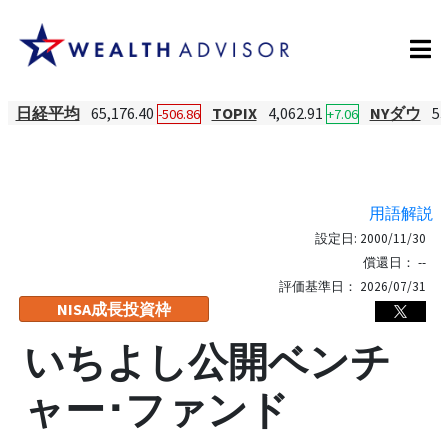
日経平均
65,176.40
TOPIX
4,062.91
NYダウ
53
-506.86
+7.06
用語解説
設定日:
2000/11/30
償還日：
--
評価基準日：
2026/07/31
NISA成長投資枠
いちよし公開ベンチ
ャー･ファンド