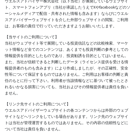
ウエルスアドバイザー株式会社（以下当社）が展開しているウェブサイ
ト、スマートフォンアプリ（当社が承認したうえでXやfacebookなどのソ
ーシャルメディアで配信・共有された情報も含みます）ならびにウエル
スアドバイザーウェブサイトを介した外部ウェブサイトの閲覧、ご利用
は、お客様の責任で行っていただきますようお願いいたします。
【当サイトのご利用について】
当社がウェブサイト等で展開している投資信託などの比較検索、マーケ
ット情報など全てのコンテンツは、あくまでも投資判断の参考としての
情報提供を目的としたものであり、投資勧誘を目的としてはいません。
また、当社が信頼できると判断したデータ（ライセンス提供を受ける情
報提供者のものも含みます）により作成しましたが、その正確性、安全
性等について保証するものではありません。ご利用はお客様の判断と責
任のもとに行って下さい。利用者が当該情報などに基づいて被ったとさ
れるいかなる損害についても、当社およびその情報提供者は責任を負い
ません。
【リンク先サイトのご利用について】
ウエルスアドバイザーウェブサイトの各コンテンツからは外部のウェブ
サイトなどへリンクをしている場合があります。リンク先のウェブサイ
トは当社が管理運営するものではありません。その内容の信頼性などに
ついて当社は責任を負いません。