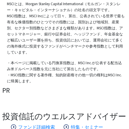
MSCIとは、Morgan Stanley Capital International（モルガン・スタンレ
ー・キャピタル・インターナショナル）の社名の頭文字です。
MSCI指数は、MSCI Incによって日々、算出、公表されている世界で最も
有名な株価指数のひとつでその指数には、国別および地域別、産業
別、セクター別指数などさまざまな種類があります。MSCI指数は、ア
セットマネージャー、銀行や証券会社、ヘッジファンド、年金基金な
ど幅広いユーザー層を持ち、投資信託においては、運用会社にて多く
の海外株式に投資するファンドがベンチマークや参考指数として利用
しています。
・本ページに掲載している円換算指数は、MSCI Inc.が公表する配当込
み米ドルベース指数を元に当社にて算出したものです。
・MSCI指数に関する著作権、知的財産権その他一切の権利はMSCI Inc.
に帰属します。
PR
投資信託のウエルスアドバイザー
ファンド詳細検索
特集・セミナー