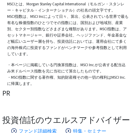
MSCIとは、Morgan Stanley Capital International（モルガン・スタンレ
ー・キャピタル・インターナショナル）の社名の頭文字です。
MSCI指数は、MSCI Incによって日々、算出、公表されている世界で最も
有名な株価指数のひとつでその指数には、国別および地域別、産業
別、セクター別指数などさまざまな種類があります。MSCI指数は、ア
セットマネージャー、銀行や証券会社、ヘッジファンド、年金基金な
ど幅広いユーザー層を持ち、投資信託においては、運用会社にて多く
の海外株式に投資するファンドがベンチマークや参考指数として利用
しています。
・本ページに掲載している円換算指数は、MSCI Inc.が公表する配当込
み米ドルベース指数を元に当社にて算出したものです。
・MSCI指数に関する著作権、知的財産権その他一切の権利はMSCI Inc.
に帰属します。
PR
投資信託のウエルスアドバイザー
ファンド詳細検索
特集・セミナー