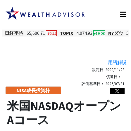
日経平均
65,606.71
TOPIX
4,074.93
NYダウ
54
-76.55
+19.08
用語解説
設定日:
2000/11/29
償還日：
--
評価基準日：
2026/07/31
NISA成長投資枠
米国NASDAQオープン
Aコース