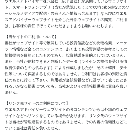
ウエルスアドバイザー株式会社（以下当社）が展開しているウェブサイ
ト、スマートフォンアプリ（当社が承認したうえでXやfacebookなどのソ
ーシャルメディアで配信・共有された情報も含みます）ならびにウエル
スアドバイザーウェブサイトを介した外部ウェブサイトの閲覧、ご利用
は、お客様の責任で行っていただきますようお願いいたします。
【当サイトのご利用について】
当社がウェブサイト等で展開している投資信託などの比較検索、マーケ
ット情報など全てのコンテンツは、あくまでも投資判断の参考としての
情報提供を目的としたものであり、投資勧誘を目的としてはいません。
また、当社が信頼できると判断したデータ（ライセンス提供を受ける情
報提供者のものも含みます）により作成しましたが、その正確性、安全
性等について保証するものではありません。ご利用はお客様の判断と責
任のもとに行って下さい。利用者が当該情報などに基づいて被ったとさ
れるいかなる損害についても、当社およびその情報提供者は責任を負い
ません。
【リンク先サイトのご利用について】
ウエルスアドバイザーウェブサイトの各コンテンツからは外部のウェブ
サイトなどへリンクをしている場合があります。リンク先のウェブサイ
トは当社が管理運営するものではありません。その内容の信頼性などに
ついて当社は責任を負いません。