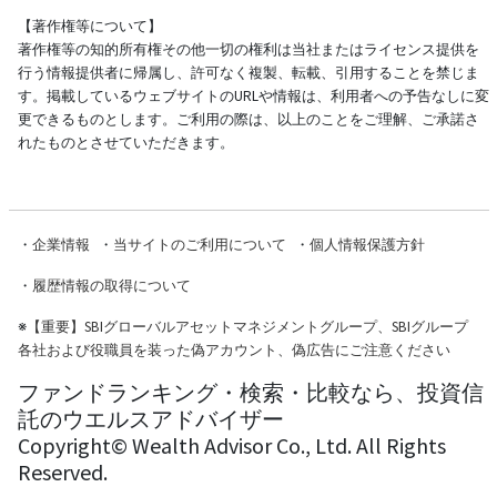
【著作権等について】
著作権等の知的所有権その他一切の権利は当社またはライセンス提供を
行う情報提供者に帰属し、許可なく複製、転載、引用することを禁じま
す。掲載しているウェブサイトのURLや情報は、利用者への予告なしに変
更できるものとします。ご利用の際は、以上のことをご理解、ご承諾さ
れたものとさせていただきます。
・
企業情報
・
当サイトのご利用について
・
個人情報保護方針
・
履歴情報の取得について
※
【重要】SBIグローバルアセットマネジメントグループ、SBIグループ
各社および役職員を装った偽アカウント、偽広告にご注意ください
ファンドランキング・検索・比較なら、投資信
託のウエルスアドバイザー
Copyright© Wealth Advisor Co., Ltd. All Rights
Reserved.