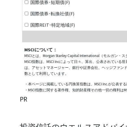
国際債券･短期債(F)
国際債券･転換社債(F)
国際REIT･特定地域(F)
MSCIについて：
MSCIとは、Morgan Stanley Capital Internat
MSCI指数は、MSCI Incによって日々、算出、公表され
は、アセットマネージャー、銀行や証券会社、ヘッジファン
数として利用しています。
・本ページに掲載している円換算指数は、MSCI Inc.が公
・MSCI指数に関する著作権、知的財産権その他一切の権利はMSCI
PR
投資信託のウエルスアドバイ