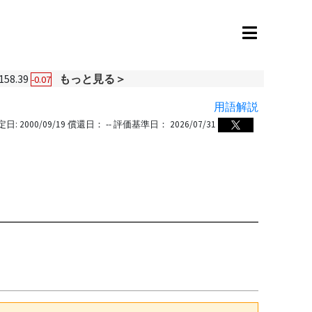
158.39
もっと見る＞
-0.07
用語解説
定日:
2000/09/19
償還日：
--
評価基準日：
2026/07/31