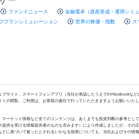
ファンドニュース
金融電卓（資産形成・運用シミ
フプランシミュレーション
世界の株価・指数
ス
ブサイト、スマートフォンアプリ（当社が承認したうえでXやfacebookな
イトの閲覧、ご利用は、お客様の責任で行っていただきますようお願いいた
、マーケット情報など全てのコンテンツは、あくまでも投資判断の参考とし
ス提供を受ける情報提供者のものも含みます）により作成しましたが、その
などに基づいて被ったとされるいかなる損害についても、当社およびその情