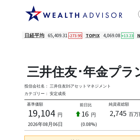
日経平均
65,409.31
TOPIX
4,069.08
-273.95
+13.23
三井住友･年金プラン
投信会社名：
三井住友DSアセットマネジメント
カテゴリー：
安定成長
基準価額
純資産総額
前日比
19,104
2,745
16
百万
円
円
2026年08月06日
(0.08%)