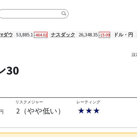
NYダウ
53,885.1
ナスダック
26,348.35
ドル・円
-464.02
-15.09
設
30
リスクメジャー
レーティング
2（やや低い）
★★★
円