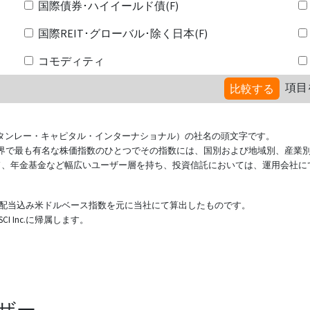
国際債券･ハイイールド債(F)
国際REIT･グローバル･除く日本(F)
コモディティ
項目
比較する
ional（モルガン・スタンレー・キャピタル・インターナショナル）の社名の頭文字です。
ている世界で最も有名な株価指数のひとつでその指数には、国別および地域別、産業
ド、年金基金など幅広いユーザー層を持ち、投資信託においては、運用会社に
表する配当込み米ドルベース指数を元に当社にて算出したものです。
 Inc.に帰属します。
ザー