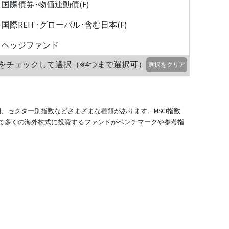
国際債券･物価連動債(F)
国際REIT･グローバル･含む日本(F)
ヘッジファンド
をチェックして選択（※4つまで選択可）
選択をクリア
別、セクター別指数などさまざまな種類があります。MSCI指数
て多くの海外株式に投資するファンドがベンチマークや参考指