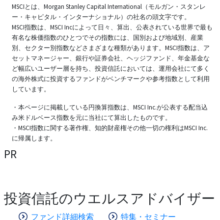
MSCIとは、Morgan Stanley Capital International（モルガン・スタンレ
ー・キャピタル・インターナショナル）の社名の頭文字です。
MSCI指数は、MSCI Incによって日々、算出、公表されている世界で最も
有名な株価指数のひとつでその指数には、国別および地域別、産業
別、セクター別指数などさまざまな種類があります。MSCI指数は、ア
セットマネージャー、銀行や証券会社、ヘッジファンド、年金基金な
ど幅広いユーザー層を持ち、投資信託においては、運用会社にて多く
の海外株式に投資するファンドがベンチマークや参考指数として利用
しています。
・本ページに掲載している円換算指数は、MSCI Inc.が公表する配当込
み米ドルベース指数を元に当社にて算出したものです。
・MSCI指数に関する著作権、知的財産権その他一切の権利はMSCI Inc.
に帰属します。
PR
投資信託のウエルスアドバイザー
ファンド詳細検索
特集・セミナー