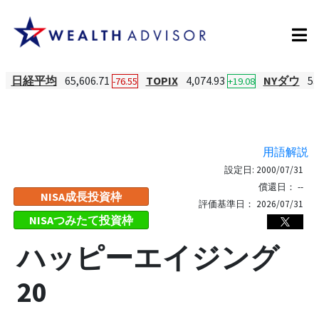
日経平均
65,606.71
TOPIX
4,074.93
NYダウ
53
-76.55
+19.08
用語解説
設定日:
2000/07/31
償還日：
--
NISA成長投資枠
評価基準日：
2026/07/31
NISAつみたて投資枠
ハッピーエイジング
20