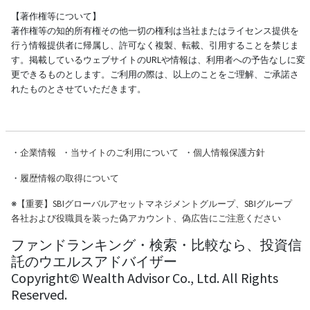
【著作権等について】
著作権等の知的所有権その他一切の権利は当社またはライセンス提供を
行う情報提供者に帰属し、許可なく複製、転載、引用することを禁じま
す。掲載しているウェブサイトのURLや情報は、利用者への予告なしに変
更できるものとします。ご利用の際は、以上のことをご理解、ご承諾さ
れたものとさせていただきます。
・
企業情報
・
当サイトのご利用について
・
個人情報保護方針
・
履歴情報の取得について
※
【重要】SBIグローバルアセットマネジメントグループ、SBIグループ
各社および役職員を装った偽アカウント、偽広告にご注意ください
ファンドランキング・検索・比較なら、投資信
託のウエルスアドバイザー
Copyright© Wealth Advisor Co., Ltd. All Rights
Reserved.