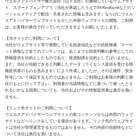
ウエルスアドバイザー株式会社（以下当社）が展開しているウェブサイ
ト、スマートフォンアプリ（当社が承認したうえでXやfacebookなどのソ
ーシャルメディアで配信・共有された情報も含みます）ならびにウエル
スアドバイザーウェブサイトを介した外部ウェブサイトの閲覧、ご利用
は、お客様の責任で行っていただきますようお願いいたします。
【当サイトのご利用について】
当社がウェブサイト等で展開している投資信託などの比較検索、マーケ
ット情報など全てのコンテンツは、あくまでも投資判断の参考としての
情報提供を目的としたものであり、投資勧誘を目的としてはいません。
また、当社が信頼できると判断したデータ（ライセンス提供を受ける情
報提供者のものも含みます）により作成しましたが、その正確性、安全
性等について保証するものではありません。ご利用はお客様の判断と責
任のもとに行って下さい。利用者が当該情報などに基づいて被ったとさ
れるいかなる損害についても、当社およびその情報提供者は責任を負い
ません。
【リンク先サイトのご利用について】
ウエルスアドバイザーウェブサイトの各コンテンツからは外部のウェブ
サイトなどへリンクをしている場合があります。リンク先のウェブサイ
トは当社が管理運営するものではありません。その内容の信頼性などに
ついて当社は責任を負いません。