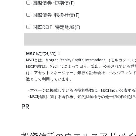
国際債券･短期債(F)
国際債券･転換社債(F)
国際REIT･特定地域(F)
MSCIについて：
MSCIとは、Morgan Stanley Capital Internat
MSCI指数は、MSCI Incによって日々、算出、公表され
は、アセットマネージャー、銀行や証券会社、ヘッジファン
数として利用しています。
・本ページに掲載している円換算指数は、MSCI Inc.が公
・MSCI指数に関する著作権、知的財産権その他一切の権利はMSCI
PR