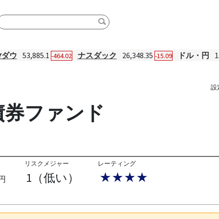
Yダウ
53,885.1
ナスダック
26,348.35
ドル・円
1
-464.02
-15.09
設
債券ファンド
リスクメジャー
レーティング
1（低い）
★★★★
円