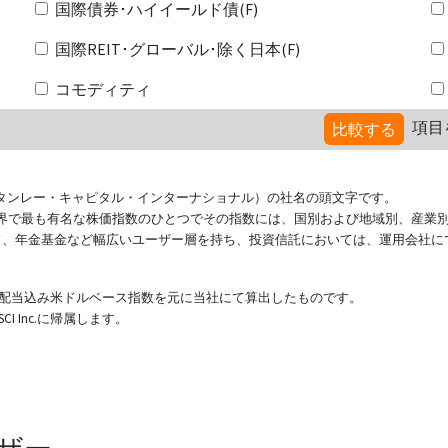
国際債券･ハイイールド債(F)
国際REIT･グローバル･除く日本(F)
コモディティ
項目
比較する
ional（モルガン・スタンレー・キャピタル・インターナショナル）の社名の頭文字です。
ている世界で最も有名な株価指数のひとつでその指数には、国別および地域別、産業
ド、年金基金など幅広いユーザー層を持ち、投資信託においては、運用会社に
表する配当込み米ドルベース指数を元に当社にて算出したものです。
 Inc.に帰属します。