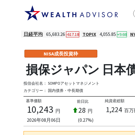
日経平均
65,683.26
TOPIX
4,055.85
N
-617.18
+9.68
NISA成長投資枠
損保ジャパン 日本
投信会社名：
SOMPOアセットマネジメント
カテゴリー：
国内債券・中長期債
基準価額
純資産総額
前日比
10,243
1,224
28
百万
円
円
2026年08月06日
(0.27%)