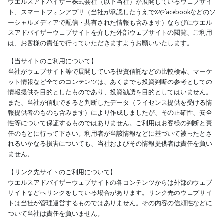
ウエルスアドバイザー株式会社（以下当社）が展開しているウェブサイ
ト、スマートフォンアプリ（当社が承認したうえでXやfacebookなどのソ
ーシャルメディアで配信・共有された情報も含みます）ならびにウエル
スアドバイザーウェブサイトを介した外部ウェブサイトの閲覧、ご利用
は、お客様の責任で行っていただきますようお願いいたします。
【当サイトのご利用について】
当社がウェブサイト等で展開している投資信託などの比較検索、マーケ
ット情報など全てのコンテンツは、あくまでも投資判断の参考としての
情報提供を目的としたものであり、投資勧誘を目的としてはいません。
また、当社が信頼できると判断したデータ（ライセンス提供を受ける情
報提供者のものも含みます）により作成しましたが、その正確性、安全
性等について保証するものではありません。ご利用はお客様の判断と責
任のもとに行って下さい。利用者が当該情報などに基づいて被ったとさ
れるいかなる損害についても、当社およびその情報提供者は責任を負い
ません。
【リンク先サイトのご利用について】
ウエルスアドバイザーウェブサイトの各コンテンツからは外部のウェブ
サイトなどへリンクをしている場合があります。リンク先のウェブサイ
トは当社が管理運営するものではありません。その内容の信頼性などに
ついて当社は責任を負いません。