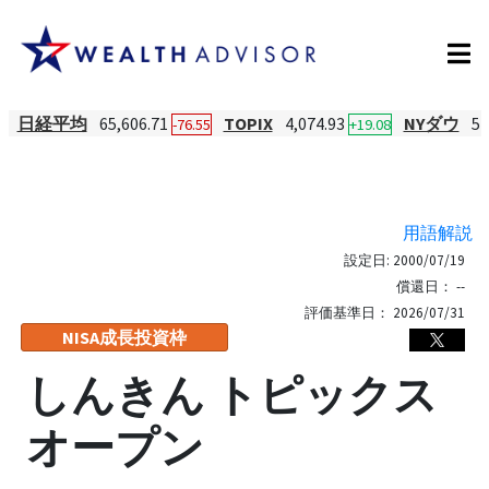
日経平均
65,606.71
TOPIX
4,074.93
NYダウ
54
-76.55
+19.08
用語解説
設定日:
2000/07/19
償還日：
--
評価基準日：
2026/07/31
NISA成長投資枠
しんきん トピックス
オープン