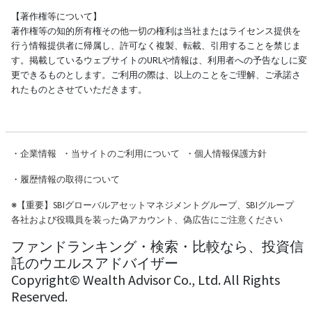
【著作権等について】
著作権等の知的所有権その他一切の権利は当社またはライセンス提供を
行う情報提供者に帰属し、許可なく複製、転載、引用することを禁じま
す。掲載しているウェブサイトのURLや情報は、利用者への予告なしに変
更できるものとします。ご利用の際は、以上のことをご理解、ご承諾さ
れたものとさせていただきます。
・
企業情報
・
当サイトのご利用について
・
個人情報保護方針
・
履歴情報の取得について
※
【重要】SBIグローバルアセットマネジメントグループ、SBIグループ
各社および役職員を装った偽アカウント、偽広告にご注意ください
ファンドランキング・検索・比較なら、投資信
託のウエルスアドバイザー
Copyright© Wealth Advisor Co., Ltd. All Rights
Reserved.