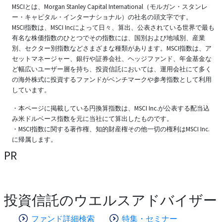
MSCIとは、Morgan Stanley Capital International（モルガン・スタンレ
ー・キャピタル・インターナショナル）の社名の頭文字です。
MSCI指数は、MSCI Incによって日々、算出、公表されている世界で最も
有名な株価指数のひとつでその指数には、国別および地域別、産業
別、セクター別指数などさまざまな種類があります。MSCI指数は、ア
セットマネージャー、銀行や証券会社、ヘッジファンド、年金基金な
ど幅広いユーザー層を持ち、投資信託においては、運用会社にて多く
の海外株式に投資するファンドがベンチマークや参考指数として利用
しています。
・本ページに掲載している円換算指数は、MSCI Inc.が公表する配当込
み米ドルベース指数を元に当社にて算出したものです。
・MSCI指数に関する著作権、知的財産権その他一切の権利はMSCI Inc.
に帰属します。
PR
投資信託のウエルスアドバイザー
ファンド詳細検索
特集・セミナー