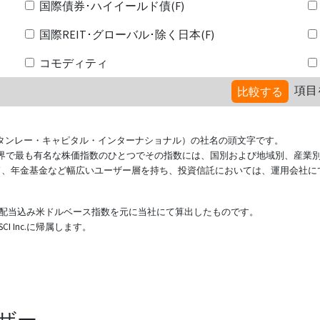
国際債券･ハイイールド債(F)
国際REIT･グローバル･除く日本(F)
コモディティ
項目
比較する
ional（モルガン・スタンレー・キャピタル・インターナショナル）の社名の頭文字です。
ている世界で最も有名な株価指数のひとつでその指数には、国別および地域別、産業
ド、年金基金など幅広いユーザー層を持ち、投資信託においては、運用会社に
表する配当込み米ドルベース指数を元に当社にて算出したものです。
 Inc.に帰属します。
ザー