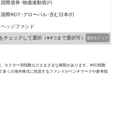
国際債券･物価連動債(F)
国際REIT･グローバル･含む日本(F)
ヘッジファンド
をチェックして選択（※4つまで選択可）
選択をクリア
別、セクター別指数などさまざまな種類があります。MSCI指数
て多くの海外株式に投資するファンドがベンチマークや参考指