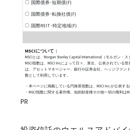
国際債券･短期債(F)
国際債券･転換社債(F)
国際REIT･特定地域(F)
MSCIについて：
MSCIとは、Morgan Stanley Capital Internat
MSCI指数は、MSCI Incによって日々、算出、公表され
は、アセットマネージャー、銀行や証券会社、ヘッジファン
数として利用しています。
・本ページに掲載している円換算指数は、MSCI Inc.が公
・MSCI指数に関する著作権、知的財産権その他一切の権利はMSCI
PR
投資信託のウエルスアドバイ