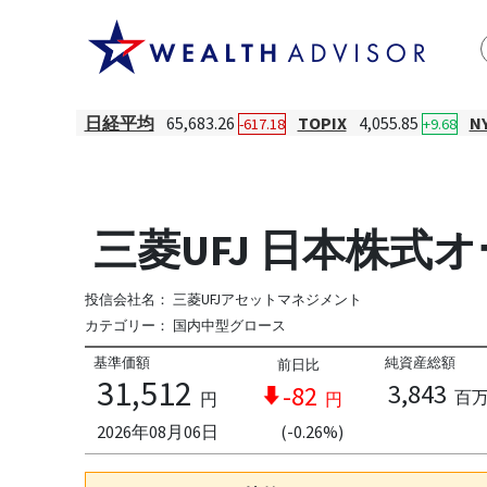
日経平均
65,683.26
TOPIX
4,055.85
N
-617.18
+9.68
三菱UFJ 日本株
投信会社名：
三菱UFJアセットマネジメント
カテゴリー：
国内中型グロース
基準価額
純資産総額
前日比
31,512
3,843
-82
百
円
円
2026年08月06日
(-0.26%)