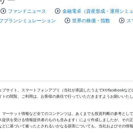
ファンドニュース
金融電卓（資産形成・運用シミ
フプランシミュレーション
世界の株価・指数
ス
ブサイト、スマートフォンアプリ（当社が承認したうえでXやfacebookな
イトの閲覧、ご利用は、お客様の責任で行っていただきますようお願いいた
、マーケット情報など全てのコンテンツは、あくまでも投資判断の参考とし
ス提供を受ける情報提供者のものも含みます）により作成しましたが、その
などに基づいて被ったとされるいかなる損害についても、当社およびその情