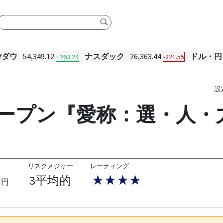
Yダウ
54,349.12
ナスダック
26,363.44
ドル・円
+263.24
-221.55
設
式オープン『愛称：選・人・
リスクメジャー
レーティング
3平均的
★★★★
万円