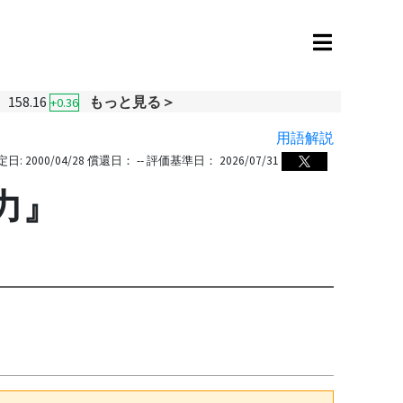
158.16
もっと見る＞
+0.36
用語解説
定日:
2000/04/28
償還日：
--
評価基準日：
2026/07/31
力』