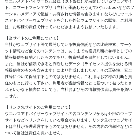
ウエルスアドバイザー株式会社（以下当社）が展開しているウェブサイ
ト、スマートフォンアプリ（当社が承認したうえでXやfacebookなどのソ
ーシャルメディアで配信・共有された情報も含みます）ならびにウエル
スアドバイザーウェブサイトを介した外部ウェブサイトの閲覧、ご利用
は、お客様の責任で行っていただきますようお願いいたします。
【当サイトのご利用について】
当社がウェブサイト等で展開している投資信託などの比較検索、マーケ
ット情報など全てのコンテンツは、あくまでも投資判断の参考としての
情報提供を目的としたものであり、投資勧誘を目的としてはいません。
また、当社が信頼できると判断したデータ（ライセンス提供を受ける情
報提供者のものも含みます）により作成しましたが、その正確性、安全
性等について保証するものではありません。ご利用はお客様の判断と責
任のもとに行って下さい。利用者が当該情報などに基づいて被ったとさ
れるいかなる損害についても、当社およびその情報提供者は責任を負い
ません。
【リンク先サイトのご利用について】
ウエルスアドバイザーウェブサイトの各コンテンツからは外部のウェブ
サイトなどへリンクをしている場合があります。リンク先のウェブサイ
トは当社が管理運営するものではありません。その内容の信頼性などに
ついて当社は責任を負いません。