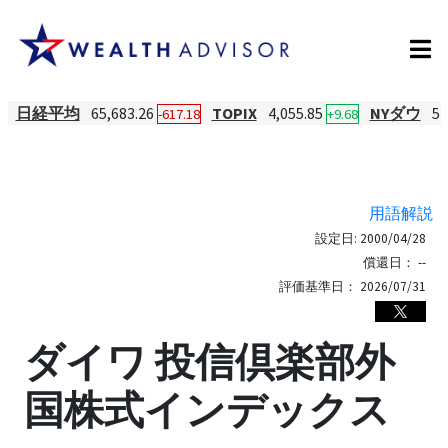
日経平均
65,683.26
TOPIX
4,055.85
NYダウ
54
-617.18
+9.68
用語解説
設定日:
2000/04/28
償還日：
--
評価基準日：
2026/07/31
ダイワ 投信倶楽部外
国株式インデックス