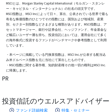
MSCIとは、Morgan Stanley Capital International（モルガン・スタンレ
ー・キャピタル・インターナショナル）の社名の頭文字です。
MSCI指数は、MSCI Incによって日々、算出、公表されている世界で最も
有名な株価指数のひとつでその指数には、国別および地域別、産業
別、セクター別指数などさまざまな種類があります。MSCI指数は、ア
セットマネージャー、銀行や証券会社、ヘッジファンド、年金基金な
ど幅広いユーザー層を持ち、投資信託においては、運用会社にて多く
の海外株式に投資するファンドがベンチマークや参考指数として利用
しています。
・本ページに掲載している円換算指数は、MSCI Inc.が公表する配当込
み米ドルベース指数を元に当社にて算出したものです。
・MSCI指数に関する著作権、知的財産権その他一切の権利はMSCI Inc.
に帰属します。
PR
投資信託のウエルスアドバイザー
ファンド詳細検索
特集・セミナー