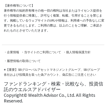
【著作権等について】
著作権等の知的所有権その他一切の権利は当社またはライセンス提供を
行う情報提供者に帰属し、許可なく複製、転載、引用することを禁じま
す。掲載しているウェブサイトのURLや情報は、利用者への予告なしに変
更できるものとします。ご利用の際は、以上のことをご理解、ご承諾さ
れたものとさせていただきます。
・
企業情報
・
当サイトのご利用について
・
個人情報保護方針
・
履歴情報の取得について
※
【重要】SBIグローバルアセットマネジメントグループ、SBIグループ
各社および役職員を装った偽アカウント、偽広告にご注意ください
ファンドランキング・検索・比較なら、投資信
託のウエルスアドバイザー
Copyright© Wealth Advisor Co., Ltd. All Rights
Reserved.