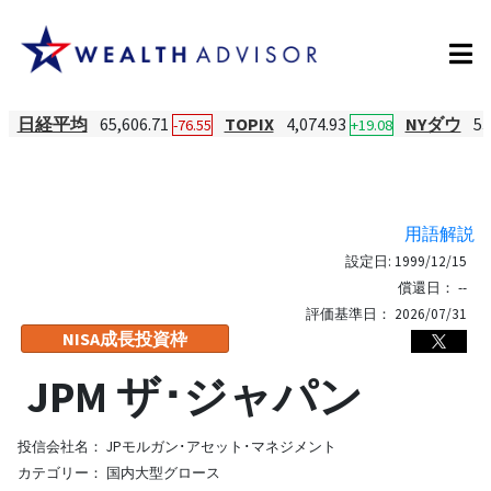
日経平均
65,606.71
TOPIX
4,074.93
NYダウ
53
-76.55
+19.08
用語解説
設定日:
1999/12/15
償還日：
--
評価基準日：
2026/07/31
NISA成長投資枠
JPM ザ･ジャパン
投信会社名：
JPモルガン･アセット･マネジメント
カテゴリー：
国内大型グロース