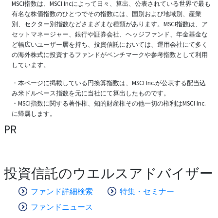
MSCI指数は、MSCI Incによって日々、算出、公表されている世界で最も
有名な株価指数のひとつでその指数には、国別および地域別、産業
別、セクター別指数などさまざまな種類があります。MSCI指数は、ア
セットマネージャー、銀行や証券会社、ヘッジファンド、年金基金な
ど幅広いユーザー層を持ち、投資信託においては、運用会社にて多く
の海外株式に投資するファンドがベンチマークや参考指数として利用
しています。
・本ページに掲載している円換算指数は、MSCI Inc.が公表する配当込
み米ドルベース指数を元に当社にて算出したものです。
・MSCI指数に関する著作権、知的財産権その他一切の権利はMSCI Inc.
に帰属します。
PR
投資信託のウエルスアドバイザー
ファンド詳細検索
特集・セミナー
ファンドニュース