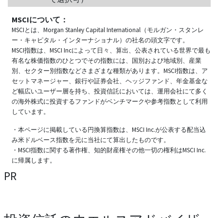
MSCIについて：
MSCIとは、Morgan Stanley Capital International（モルガン・スタンレ
ー・キャピタル・インターナショナル）の社名の頭文字です。
MSCI指数は、MSCI Incによって日々、算出、公表されている世界で最も
有名な株価指数のひとつでその指数には、国別および地域別、産業
別、セクター別指数などさまざまな種類があります。MSCI指数は、ア
セットマネージャー、銀行や証券会社、ヘッジファンド、年金基金な
ど幅広いユーザー層を持ち、投資信託においては、運用会社にて多く
の海外株式に投資するファンドがベンチマークや参考指数として利用
しています。
・本ページに掲載している円換算指数は、MSCI Inc.が公表する配当込
み米ドルベース指数を元に当社にて算出したものです。
・MSCI指数に関する著作権、知的財産権その他一切の権利はMSCI Inc.
に帰属します。
PR