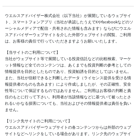
ウエルスアドバイザー株式会社（以下当社）が展開しているウェブサイ
ト、スマートフォンアプリ（当社が承認したうえでXやfacebookなどのソ
ーシャルメディアで配信・共有された情報も含みます）ならびにウエル
スアドバイザーウェブサイトを介した外部ウェブサイトの閲覧、ご利用
は、お客様の責任で行っていただきますようお願いいたします。
【当サイトのご利用について】
当社がウェブサイト等で展開している投資信託などの比較検索、マーケ
ット情報など全てのコンテンツは、あくまでも投資判断の参考としての
情報提供を目的としたものであり、投資勧誘を目的としてはいません。
また、当社が信頼できると判断したデータ（ライセンス提供を受ける情
報提供者のものも含みます）により作成しましたが、その正確性、安全
性等について保証するものではありません。ご利用はお客様の判断と責
任のもとに行って下さい。利用者が当該情報などに基づいて被ったとさ
れるいかなる損害についても、当社およびその情報提供者は責任を負い
ません。
【リンク先サイトのご利用について】
ウエルスアドバイザーウェブサイトの各コンテンツからは外部のウェブ
サイトなどへリンクをしている場合があります。リンク先のウェブサイ