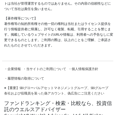
トは当社が管理運営するものではありません。その内容の信頼性などに
ついて当社は責任を負いません。
【著作権等について】
著作権等の知的所有権その他一切の権利は当社またはライセンス提供を
行う情報提供者に帰属し、許可なく複製、転載、引用することを禁じま
す。掲載しているウェブサイトのURLや情報は、利用者への予告なしに変
更できるものとします。ご利用の際は、以上のことをご理解、ご承諾さ
れたものとさせていただきます。
・
企業情報
・
当サイトのご利用について
・
個人情報保護方針
・
履歴情報の取得について
※
【重要】SBIグローバルアセットマネジメントグループ、SBIグループ
各社および役職員を装った偽アカウント、偽広告にご注意ください
ファンドランキング・検索・比較なら、投資信
託のウエルスアドバイザー