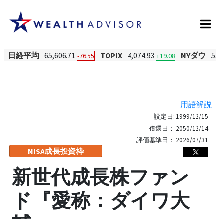
日経平均
65,606.71
TOPIX
4,074.93
NYダウ
53
-76.55
+19.08
用語解説
設定日:
1999/12/15
償還日：
2050/12/14
評価基準日：
2026/07/31
NISA成長投資枠
新世代成長株ファン
ド『愛称：ダイワ大