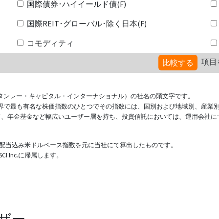
国際債券･ハイイールド債(F)
国際REIT･グローバル･除く日本(F)
コモディティ
項目
比較する
ional（モルガン・スタンレー・キャピタル・インターナショナル）の社名の頭文字です。
ている世界で最も有名な株価指数のひとつでその指数には、国別および地域別、産業
ド、年金基金など幅広いユーザー層を持ち、投資信託においては、運用会社に
表する配当込み米ドルベース指数を元に当社にて算出したものです。
 Inc.に帰属します。
ザー