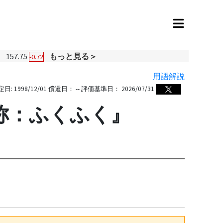
円
157.75
もっと見る＞
-0.72
用語解説
定日:
1998/12/01
償還日：
--
評価基準日：
2026/07/31
愛称：ふくふく』