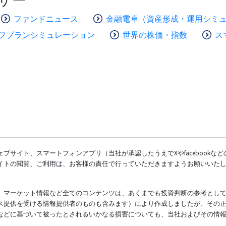
ファンドニュース
金融電卓（資産形成・運用シミ
フプランシミュレーション
世界の株価・指数
ス
ブサイト、スマートフォンアプリ（当社が承認したうえでXやfacebookな
イトの閲覧、ご利用は、お客様の責任で行っていただきますようお願いいた
、マーケット情報など全てのコンテンツは、あくまでも投資判断の参考とし
ス提供を受ける情報提供者のものも含みます）により作成しましたが、その
などに基づいて被ったとされるいかなる損害についても、当社およびその情