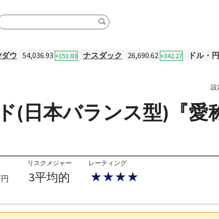
Yダウ
54,036.93
ナスダック
26,690.62
ドル・
+151.83
+342.27
設
ンド(日本バランス型)『
リスクメジャー
レーティング
3平均的
★★★★
万円