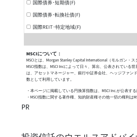
国際債券･短期債(F)
国際債券･転換社債(F)
国際REIT･特定地域(F)
MSCIについて：
MSCIとは、Morgan Stanley Capital Internat
MSCI指数は、MSCI Incによって日々、算出、公表され
は、アセットマネージャー、銀行や証券会社、ヘッジファン
数として利用しています。
・本ページに掲載している円換算指数は、MSCI Inc.が公
・MSCI指数に関する著作権、知的財産権その他一切の権利はMSCI
PR
投資信託のウエルスアドバイ