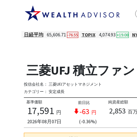
日経平均
65,606.71
TOPIX
4,074.93
N
-76.55
+19.08
三菱UFJ 積立ファ
投信会社名：
三菱UFJアセットマネジメント
カテゴリー：
安定成長
基準価額
純資産総額
前日比
17,591
2,853
-63
百
円
円
2026年08月07日
(-0.36%)