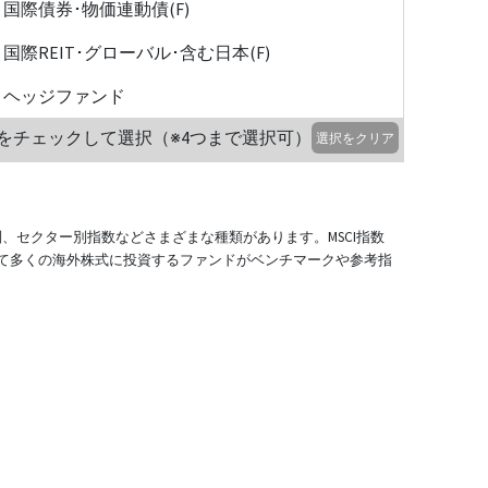
国際債券･物価連動債(F)
国際REIT･グローバル･含む日本(F)
ヘッジファンド
をチェックして選択（※4つまで選択可）
選択をクリア
別、セクター別指数などさまざまな種類があります。MSCI指数
て多くの海外株式に投資するファンドがベンチマークや参考指