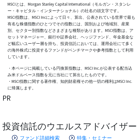
MSCIとは、Morgan Stanley Capital International（モルガン・スタンレ
ー・キャピタル・インターナショナル）の社名の頭文字です。
MSCI指数は、MSCI Incによって日々、算出、公表されている世界で最も
有名な株価指数のひとつでその指数には、国別および地域別、産業
別、セクター別指数などさまざまな種類があります。MSCI指数は、ア
セットマネージャー、銀行や証券会社、ヘッジファンド、年金基金な
ど幅広いユーザー層を持ち、投資信託においては、運用会社にて多く
の海外株式に投資するファンドがベンチマークや参考指数として利用
しています。
・本ページに掲載している円換算指数は、MSCI Inc.が公表する配当込
み米ドルベース指数を元に当社にて算出したものです。
・MSCI指数に関する著作権、知的財産権その他一切の権利はMSCI Inc.
に帰属します。
PR
投資信託のウエルスアドバイザー
ファンド詳細検索
特集・セミナー