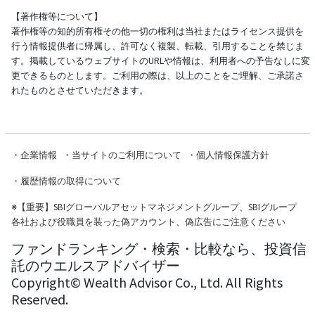
【著作権等について】
著作権等の知的所有権その他一切の権利は当社またはライセンス提供を
行う情報提供者に帰属し、許可なく複製、転載、引用することを禁じま
す。掲載しているウェブサイトのURLや情報は、利用者への予告なしに変
更できるものとします。ご利用の際は、以上のことをご理解、ご承諾さ
れたものとさせていただきます。
・
企業情報
・
当サイトのご利用について
・
個人情報保護方針
・
履歴情報の取得について
※
【重要】SBIグローバルアセットマネジメントグループ、SBIグループ
各社および役職員を装った偽アカウント、偽広告にご注意ください
ファンドランキング・検索・比較なら、投資信
託のウエルスアドバイザー
Copyright© Wealth Advisor Co., Ltd. All Rights
Reserved.