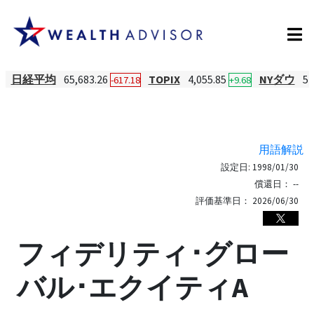
日経平均
65,683.26
TOPIX
4,055.85
NYダウ
54
-617.18
+9.68
用語解説
設定日:
1998/01/30
償還日：
--
評価基準日：
2026/06/30
フィデリティ･グロー
バル･エクイティA