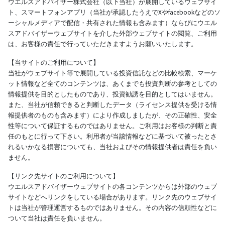
ウエルスアドバイザー株式会社（以下当社）が展開しているウェブサイ
ト、スマートフォンアプリ（当社が承認したうえでXやfacebookなどのソ
ーシャルメディアで配信・共有された情報も含みます）ならびにウエル
スアドバイザーウェブサイトを介した外部ウェブサイトの閲覧、ご利用
は、お客様の責任で行っていただきますようお願いいたします。
【当サイトのご利用について】
当社がウェブサイト等で展開している投資信託などの比較検索、マーケ
ット情報など全てのコンテンツは、あくまでも投資判断の参考としての
情報提供を目的としたものであり、投資勧誘を目的としてはいません。
また、当社が信頼できると判断したデータ（ライセンス提供を受ける情
報提供者のものも含みます）により作成しましたが、その正確性、安全
性等について保証するものではありません。ご利用はお客様の判断と責
任のもとに行って下さい。利用者が当該情報などに基づいて被ったとさ
れるいかなる損害についても、当社およびその情報提供者は責任を負い
ません。
【リンク先サイトのご利用について】
ウエルスアドバイザーウェブサイトの各コンテンツからは外部のウェブ
サイトなどへリンクをしている場合があります。リンク先のウェブサイ
トは当社が管理運営するものではありません。その内容の信頼性などに
ついて当社は責任を負いません。