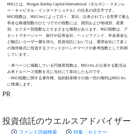
MSCIとは、Morgan Stanley Capital International（モルガン・スタンレ
ー・キャピタル・インターナショナル）の社名の頭文字です。
MSCI指数は、MSCI Incによって日々、算出、公表されている世界で最も
有名な株価指数のひとつでその指数には、国別および地域別、産業
別、セクター別指数などさまざまな種類があります。MSCI指数は、ア
セットマネージャー、銀行や証券会社、ヘッジファンド、年金基金な
ど幅広いユーザー層を持ち、投資信託においては、運用会社にて多く
の海外株式に投資するファンドがベンチマークや参考指数として利用
しています。
・本ページに掲載している円換算指数は、MSCI Inc.が公表する配当込
み米ドルベース指数を元に当社にて算出したものです。
・MSCI指数に関する著作権、知的財産権その他一切の権利はMSCI Inc.
に帰属します。
PR
投資信託のウエルスアドバイザー
ファンド詳細検索
特集・セミナー