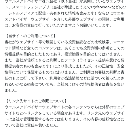
ウエルスアドバイザー株式会社（以下当社）が展開しているウェブサイ
ト、スマートフォンアプリ（当社が承認したうえでXやfacebookなどのソ
ーシャルメディアで配信・共有された情報も含みます）ならびにウエル
スアドバイザーウェブサイトを介した外部ウェブサイトの閲覧、ご利用
は、お客様の責任で行っていただきますようお願いいたします。
【当サイトのご利用について】
当社がウェブサイト等で展開している投資信託などの比較検索、マーケ
ット情報など全てのコンテンツは、あくまでも投資判断の参考としての
情報提供を目的としたものであり、投資勧誘を目的としてはいません。
また、当社が信頼できると判断したデータ（ライセンス提供を受ける情
報提供者のものも含みます）により作成しましたが、その正確性、安全
性等について保証するものではありません。ご利用はお客様の判断と責
任のもとに行って下さい。利用者が当該情報などに基づいて被ったとさ
れるいかなる損害についても、当社およびその情報提供者は責任を負い
ません。
【リンク先サイトのご利用について】
ウエルスアドバイザーウェブサイトの各コンテンツからは外部のウェブ
サイトなどへリンクをしている場合があります。リンク先のウェブサイ
トは当社が管理運営するものではありません。その内容の信頼性などに
ついて当社は責任を負いません。