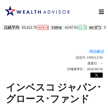
日経平均
65,621.70
TOPIX
4,047.92
NYダウ
54
-678.74
+1.75
用語解説
設定日:
1996/12/26
償還日：
--
評価基準日：
2026/06/30
インベスコ ジャパン･
グロース･ファンド