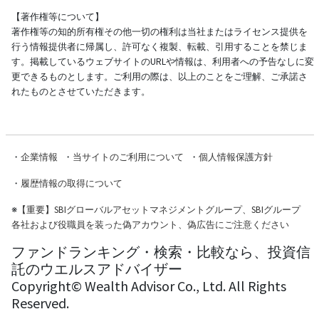
【著作権等について】
著作権等の知的所有権その他一切の権利は当社またはライセンス提供を
行う情報提供者に帰属し、許可なく複製、転載、引用することを禁じま
す。掲載しているウェブサイトのURLや情報は、利用者への予告なしに変
更できるものとします。ご利用の際は、以上のことをご理解、ご承諾さ
れたものとさせていただきます。
・
企業情報
・
当サイトのご利用について
・
個人情報保護方針
・
履歴情報の取得について
※
【重要】SBIグローバルアセットマネジメントグループ、SBIグループ
各社および役職員を装った偽アカウント、偽広告にご注意ください
ファンドランキング・検索・比較なら、投資信
託のウエルスアドバイザー
Copyright© Wealth Advisor Co., Ltd. All Rights
Reserved.