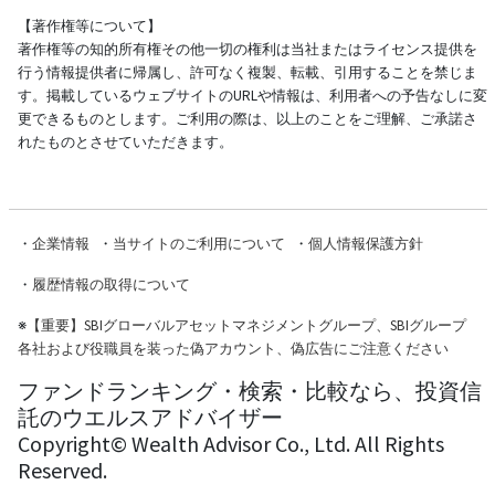
【著作権等について】
著作権等の知的所有権その他一切の権利は当社またはライセンス提供を
行う情報提供者に帰属し、許可なく複製、転載、引用することを禁じま
す。掲載しているウェブサイトのURLや情報は、利用者への予告なしに変
更できるものとします。ご利用の際は、以上のことをご理解、ご承諾さ
れたものとさせていただきます。
・
企業情報
・
当サイトのご利用について
・
個人情報保護方針
・
履歴情報の取得について
※
【重要】SBIグローバルアセットマネジメントグループ、SBIグループ
各社および役職員を装った偽アカウント、偽広告にご注意ください
ファンドランキング・検索・比較なら、投資信
託のウエルスアドバイザー
Copyright© Wealth Advisor Co., Ltd. All Rights
Reserved.