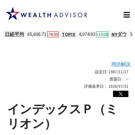
日経平均
65,606.71
TOPIX
4,074.93
NYダウ
54
-76.55
+19.08
用語解説
設定日:
1987/11/27
償還日：
--
評価基準日：
2026/07/31
インデックスＰ（ミ
リオン）