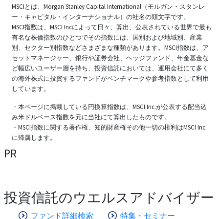
MSCIとは、Morgan Stanley Capital International（モルガン・スタンレ
ー・キャピタル・インターナショナル）の社名の頭文字です。
MSCI指数は、MSCI Incによって日々、算出、公表されている世界で最も
有名な株価指数のひとつでその指数には、国別および地域別、産業
別、セクター別指数などさまざまな種類があります。MSCI指数は、ア
セットマネージャー、銀行や証券会社、ヘッジファンド、年金基金な
ど幅広いユーザー層を持ち、投資信託においては、運用会社にて多く
の海外株式に投資するファンドがベンチマークや参考指数として利用
しています。
・本ページに掲載している円換算指数は、MSCI Inc.が公表する配当込
み米ドルベース指数を元に当社にて算出したものです。
・MSCI指数に関する著作権、知的財産権その他一切の権利はMSCI Inc.
に帰属します。
PR
投資信託のウエルスアドバイザー
ファンド詳細検索
特集・セミナー