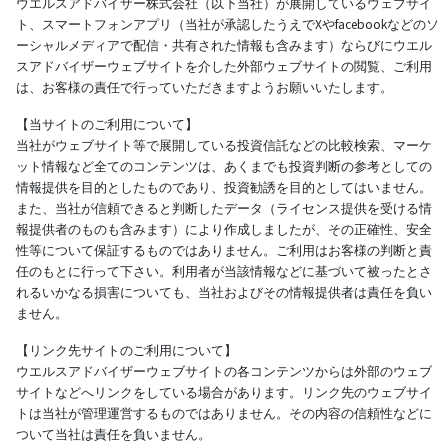
ウエルスアドバイザー株式会社（以下当社）が展開しているウェブサイ
ト、スマートフォンアプリ（当社が承認したうえでXやfacebookなどのソ
ーシャルメディアで配信・共有された情報も含みます）ならびにウエル
スアドバイザーウェブサイトを介した外部ウェブサイトの閲覧、ご利用
は、お客様の責任で行っていただきますようお願いいたします。
【当サイトのご利用について】
当社がウェブサイト等で展開している投資信託などの比較検索、マーケ
ット情報など全てのコンテンツは、あくまでも投資判断の参考としての
情報提供を目的としたものであり、投資勧誘を目的としてはいません。
また、当社が信頼できると判断したデータ（ライセンス提供を受ける情
報提供者のものも含みます）により作成しましたが、その正確性、安全
性等について保証するものではありません。ご利用はお客様の判断と責
任のもとに行って下さい。利用者が当該情報などに基づいて被ったとさ
れるいかなる損害についても、当社およびその情報提供者は責任を負い
ません。
【リンク先サイトのご利用について】
ウエルスアドバイザーウェブサイトの各コンテンツからは外部のウェブ
サイトなどへリンクをしている場合があります。リンク先のウェブサイ
トは当社が管理運営するものではありません。その内容の信頼性などに
ついて当社は責任を負いません。