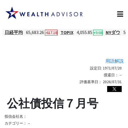
日経平均
65,683.26
TOPIX
4,055.85
NYダウ
54
-617.18
+9.68
用語解説
設定日:
1971/07/20
償還日：
--
評価基準日：
2026/07/31
公社債投信７月号
投信会社名：
カテゴリー：
--