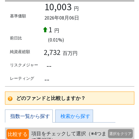
10,003
円
基準価額
2026年08月06日
1
円
前日比
(0.01%)
2,732
純資産総額
百万円
--
リスクメジャー
--
レーティング
どのファンドと比較しますか？
指数一覧から探す
検索から探す
項目をチェックして選択（※4つま
比較する
選択をクリア