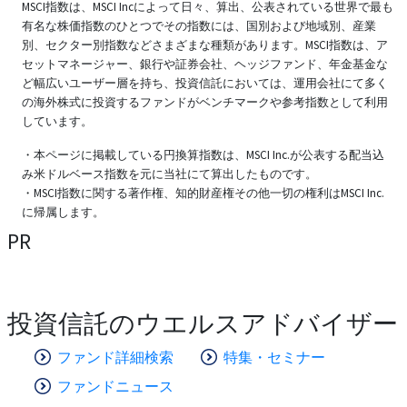
MSCI指数は、MSCI Incによって日々、算出、公表されている世界で最も
有名な株価指数のひとつでその指数には、国別および地域別、産業
別、セクター別指数などさまざまな種類があります。MSCI指数は、ア
セットマネージャー、銀行や証券会社、ヘッジファンド、年金基金な
ど幅広いユーザー層を持ち、投資信託においては、運用会社にて多く
の海外株式に投資するファンドがベンチマークや参考指数として利用
しています。
・本ページに掲載している円換算指数は、MSCI Inc.が公表する配当込
み米ドルベース指数を元に当社にて算出したものです。
・MSCI指数に関する著作権、知的財産権その他一切の権利はMSCI Inc.
に帰属します。
PR
投資信託のウエルスアドバイザー
ファンド詳細検索
特集・セミナー
ファンドニュース