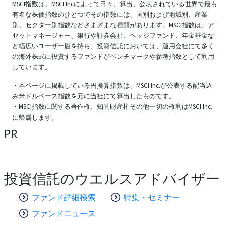
MSCI指数は、MSCI Incによって日々、算出、公表されている世界で最も
有名な株価指数のひとつでその指数には、国別および地域別、産業
別、セクター別指数などさまざまな種類があります。MSCI指数は、ア
セットマネージャー、銀行や証券会社、ヘッジファンド、年金基金な
ど幅広いユーザー層を持ち、投資信託においては、運用会社にて多く
の海外株式に投資するファンドがベンチマークや参考指数として利用
しています。
・本ページに掲載している円換算指数は、MSCI Inc.が公表する配当込
み米ドルベース指数を元に当社にて算出したものです。
・MSCI指数に関する著作権、知的財産権その他一切の権利はMSCI Inc.
に帰属します。
PR
投資信託のウエルスアドバイザー
ファンド詳細検索
特集・セミナー
ファンドニュース