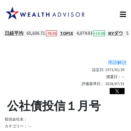
日経平均
65,606.71
TOPIX
4,074.93
NYダウ
54
-76.55
+19.08
用語解説
設定日:
1971/01/20
償還日：
--
評価基準日：
2026/07/31
公社債投信１月号
投信会社名：
カテゴリー：
--