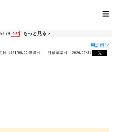
57.79
もっと見る＞
-0.68
用語解説
定日:
1961/09/22
償還日：
--
評価基準日：
2026/07/31