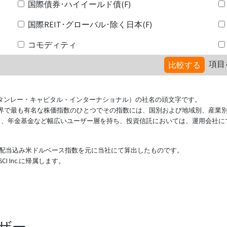
国際債券･ハイイールド債(F)
国際REIT･グローバル･除く日本(F)
コモディティ
項目
比較する
ional（モルガン・スタンレー・キャピタル・インターナショナル）の社名の頭文字です。
ている世界で最も有名な株価指数のひとつでその指数には、国別および地域別、産業
ド、年金基金など幅広いユーザー層を持ち、投資信託においては、運用会社に
表する配当込み米ドルベース指数を元に当社にて算出したものです。
 Inc.に帰属します。
ザー