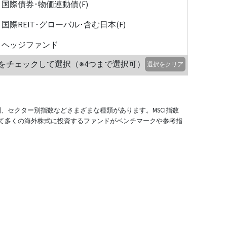
国際債券･物価連動債(F)
国際REIT･グローバル･含む日本(F)
ヘッジファンド
をチェックして選択（※4つまで選択可）
選択をクリア
別、セクター別指数などさまざまな種類があります。MSCI指数
て多くの海外株式に投資するファンドがベンチマークや参考指