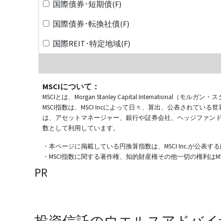
国際債券･短期債(F)
国際債券･転換社債(F)
国際REIT･特定地域(F)
MSCIについて：
MSCIとは、Morgan Stanley Capital Internat
MSCI指数は、MSCI Incによって日々、算出、公表され
は、アセットマネージャー、銀行や証券会社、ヘッジファン
数として利用しています。
・本ページに掲載している円換算指数は、MSCI Inc.が公
・MSCI指数に関する著作権、知的財産権その他一切の権利はMSCI
PR
投資信託のウエルスアドバイ