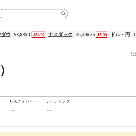
Yダウ
53,885.1
ナスダック
26,348.35
ドル・円
1
-464.02
-15.09
設
）
リスクメジャー
レーティング
--
--