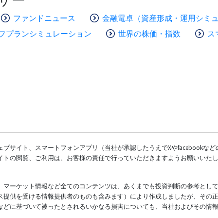
ファンドニュース
金融電卓（資産形成・運用シミ
フプランシミュレーション
世界の株価・指数
ス
ブサイト、スマートフォンアプリ（当社が承認したうえでXやfacebookな
イトの閲覧、ご利用は、お客様の責任で行っていただきますようお願いいた
、マーケット情報など全てのコンテンツは、あくまでも投資判断の参考とし
ス提供を受ける情報提供者のものも含みます）により作成しましたが、その
などに基づいて被ったとされるいかなる損害についても、当社およびその情