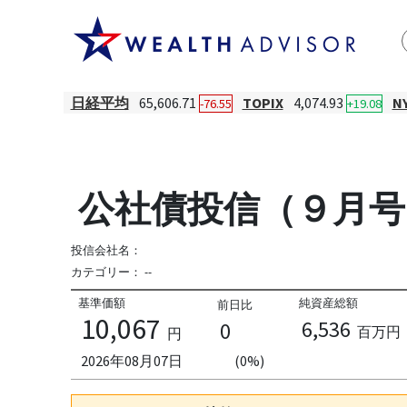
日経平均
65,606.71
TOPIX
4,074.93
N
-76.55
+19.08
公社債投信（９月号
投信会社名：
カテゴリー：
--
基準価額
純資産総額
前日比
10,067
6,536
0
百万円
円
2026年08月07日
(0%)