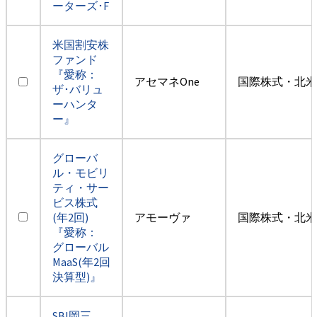
ーターズ･F
米国割安株
ファンド
『愛称：
アセマネOne
国際株式・北米
ザ･バリュ
ーハンタ
ー』
グローバ
ル・モビリ
ティ・サー
ビス株式
(年2回)
アモーヴァ
国際株式・北米
『愛称：
グローバル
MaaS(年2回
決算型)』
SBI岡三