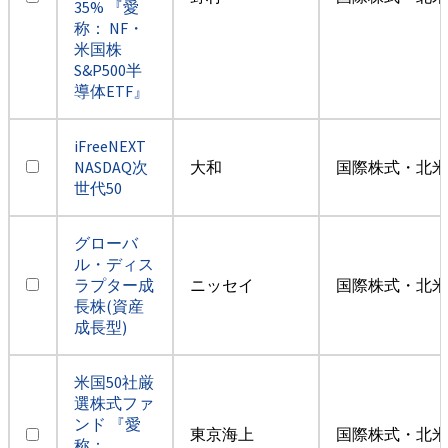
35% 『愛
称： NF・
米国株
S&P500半
導体ETF』
iFreeNEXT
NASDAQ次
大和
国際株式・北米
世代50
グローバ
ル・ディス
ラプター成
ニッセイ
国際株式・北米
長株(資産
成長型)
米国50社厳
選株式ファ
ンド 『愛
東京海上
国際株式・北米
称：