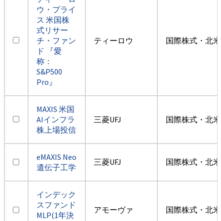
ウ・プライ
ス 米国株
式リサー
チ・ファン
ティーロウ
国際株式・北米
ド 『愛
称：
S&P500
Pro』
MAXIS 米国
AIインフラ
三菱UFJ
国際株式・北米
株上場投信
eMAXIS Neo
三菱UFJ
国際株式・北米
遺伝子工学
インデック
スファンド
アモーヴァ
国際株式・北米
MLP(1年決