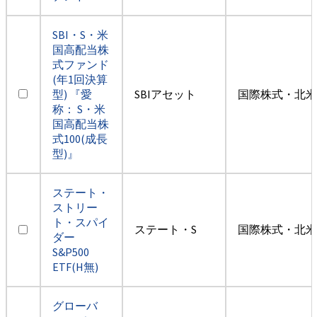
SBI・S・米
国高配当株
式ファンド
(年1回決算
型) 『愛
SBIアセット
国際株式・北米
称： S・米
国高配当株
式100(成長
型)』
ステート・
ストリー
ト・スパイ
ステート・S
国際株式・北米
ダー
S&P500
ETF(H無)
グローバ