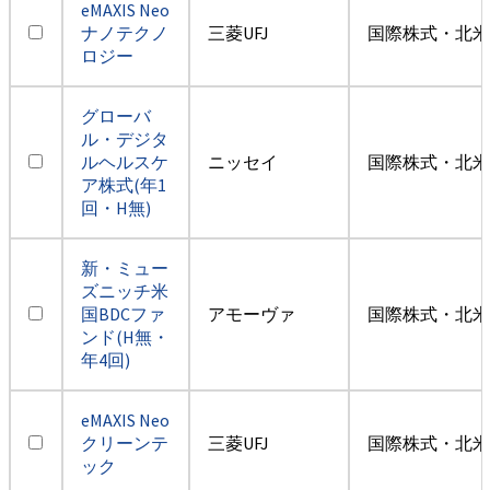
eMAXIS Neo
ナノテクノ
三菱UFJ
国際株式・北米
ロジー
グローバ
ル・デジタ
ルヘルスケ
ニッセイ
国際株式・北米
ア株式(年1
回・H無)
新・ミュー
ズニッチ米
国BDCファ
アモーヴァ
国際株式・北米
ンド(H無・
年4回)
eMAXIS Neo
クリーンテ
三菱UFJ
国際株式・北米
ック