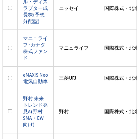
ル・ディス
ラプター成
ニッセイ
国際株式・北米
長株(予想
分配型)
マニュライ
フ･カナダ
マニュライフ
国際株式・北米
株式ファン
ド
eMAXIS Neo
三菱UFJ
国際株式・北米
電気自動車
野村 未来
トレンド発
見A(野村
野村
国際株式・北米
SMA・EW
向け)