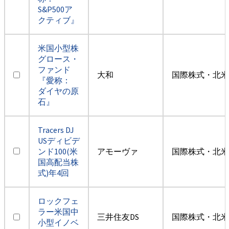
S&P500ア
クティブ』
米国小型株
グロース・
ファンド
大和
国際株式・北米
『愛称：
ダイヤの原
石』
Tracers DJ
USディビデ
ンド100(米
アモーヴァ
国際株式・北米
国高配当株
式)年4回
ロックフェ
ラー米国中
三井住友DS
国際株式・北米
小型イノベ