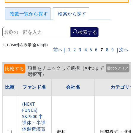
指数一覧から探す
検索から探す
検索する
301-350件を表示(全438件)
前へ |
1
2
3
4
5
6
7
8
9
| 次へ
項目をチェックして選択（※4つまで
比較する
選択をクリア
選択可）
比較
ファンド名
会社名
カテゴリ
(NEXT
FUNDS)
S&P500 半
導体・半導
体製造装置
野村
国際株式・北米