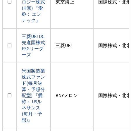
ロジー株式
東京海上
国際株式・北米
(H無) 『愛
称： エン
テック』
三菱UFJ DC
先進国株式
三菱UFJ
国際株式・北米
ESGリーダ
ーズ
米国製造業
株式ファン
ド(毎月決
算・予想分
配型) 『愛
BNYメロン
国際株式・北米
称： USル
ネサンス
(毎月・予
想)』