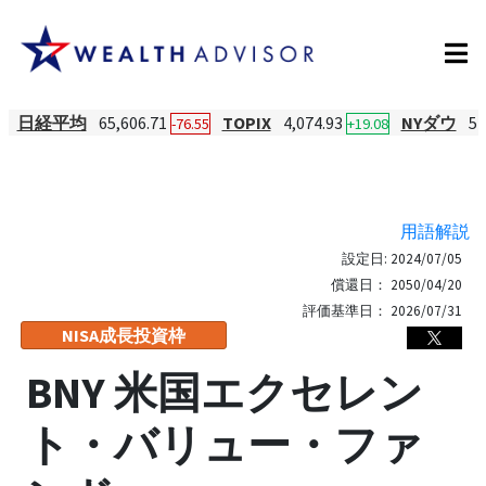
日経平均
65,606.71
TOPIX
4,074.93
NYダウ
54
-76.55
+19.08
用語解説
設定日:
2024/07/05
償還日：
2050/04/20
評価基準日：
2026/07/31
NISA成長投資枠
BNY 米国エクセレン
ト・バリュー・ファ