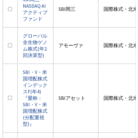
NASDAQ AI
SBI岡三
国際株式・北米
アクティブ
ファンド
グローバル
全生物ゲノ
アモーヴァ
国際株式・北米
ム株式(年2
回決算型)
SBI・V・米
国増配株式
インデック
スF(年4)
『愛称：
SBIアセット
国際株式・北米
SBI・V・米
国増配株式
(分配重視
型)』