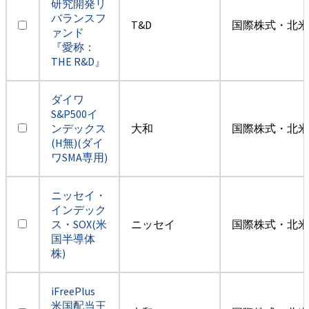
研究開発リ
バランスフ
T&D
国際株式・北米
ァンド
『愛称：
THE R&D』
ダイワ
S&P500イ
ンデックス
大和
国際株式・北米
(H無)(ダイ
ワSMA専用)
ニッセイ・
インデック
ス・SOX(米
ニッセイ
国際株式・北米
国半導体
株)
iFreePlus
米国配当王