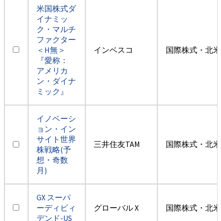
米国株式ダ
イナミッ
ク・マルチ
ファクター
＜H無＞
インベスコ
国際株式・北米
『愛称：
アメリカ
ン・ダイナ
ミック』
イノベーシ
ョン・イン
サイト世界
三井住友TAM
国際株式・北米
株戦略(予
想・奇数
月)
GX スーパ
ーディビィ
グローバル X
国際株式・北米
デンド-US