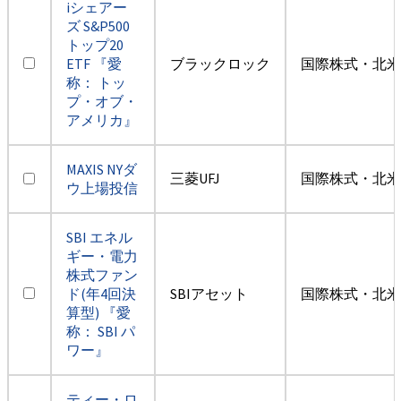
iシェアー
ズ S&P500
トップ20
ETF 『愛
ブラックロック
国際株式・北米
称： トッ
プ・オブ・
アメリカ』
MAXIS NYダ
三菱UFJ
国際株式・北米
ウ上場投信
SBI エネル
ギー・電力
株式ファン
ド(年4回決
SBIアセット
国際株式・北米
算型) 『愛
称： SBI パ
ワー』
ティー・ロ