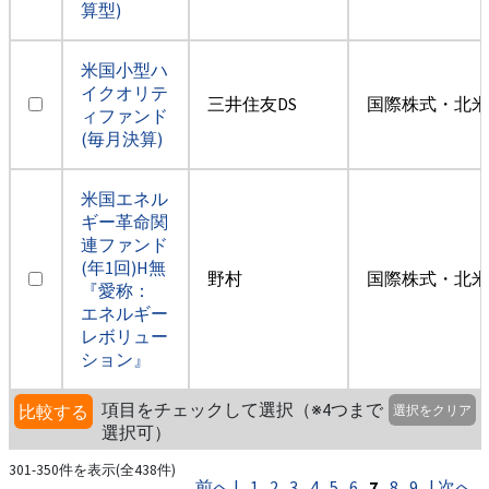
算型)
米国小型ハ
イクオリテ
三井住友DS
国際株式・北米
ィファンド
(毎月決算)
米国エネル
ギー革命関
連ファンド
(年1回)H無
野村
国際株式・北米
『愛称：
エネルギー
レボリュー
ション』
項目をチェックして選択（※4つまで
比較する
選択をクリア
選択可）
301-350件を表示(全438件)
前へ |
1
2
3
4
5
6
7
8
9
| 次へ