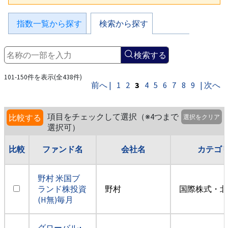
指数一覧から探す
検索から探す
検索する
101-150件を表示(全438件)
前へ |
1
2
3
4
5
6
7
8
9
| 次へ
項目をチェックして選択（※4つまで
比較する
選択をクリア
選択可）
比較
ファンド名
会社名
カテゴ
野村 米国ブ
ランド株投資
野村
国際株式・北
(H無)毎月
グローバル･