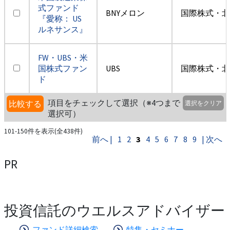
式ファンド
BNYメロン
国際株式・北
『愛称： US
ルネサンス』
FW・UBS・米
国株式ファン
UBS
国際株式・北
ド
項目をチェックして選択（※4つまで
比較する
選択をクリア
選択可）
101-150件を表示(全438件)
前へ |
1
2
3
4
5
6
7
8
9
| 次へ
PR
投資信託のウエルスアドバイザー
ファンド詳細検索
特集・セミナー