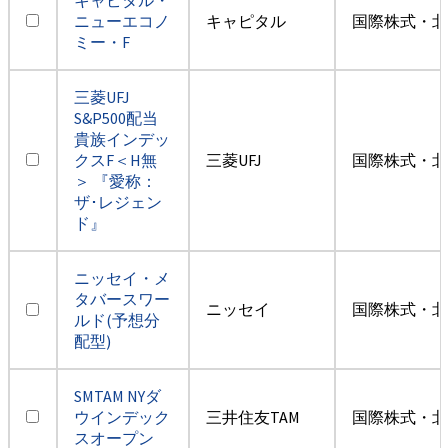
ニューエコノ
キャピタル
国際株式・北
ミー・F
三菱UFJ
S&P500配当
貴族インデッ
クスF＜H無
三菱UFJ
国際株式・北
＞ 『愛称：
ザ･レジェン
ド』
ニッセイ・メ
タバースワー
ニッセイ
国際株式・北
ルド(予想分
配型)
SMTAM NYダ
ウインデック
三井住友TAM
国際株式・北
スオープン