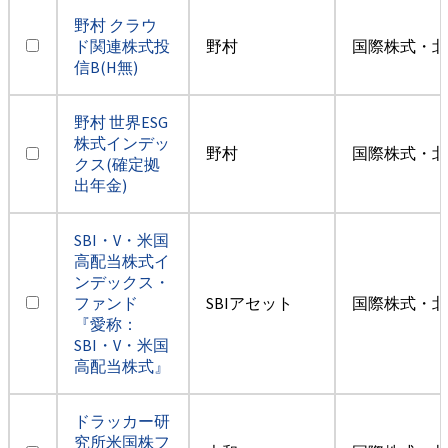
野村 クラウ
ド関連株式投
野村
国際株式・北
信B(H無)
野村 世界ESG
株式インデッ
野村
国際株式・北
クス(確定拠
出年金)
SBI・V・米国
高配当株式イ
ンデックス・
ファンド
SBIアセット
国際株式・北
『愛称：
SBI・V・米国
高配当株式』
ドラッカー研
究所米国株フ