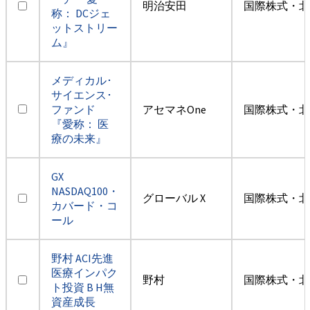
明治安田
国際株式・北
称： DCジェ
ットストリー
ム』
メディカル･
サイエンス･
ファンド
アセマネOne
国際株式・北
『愛称： 医
療の未来』
GX
NASDAQ100・
グローバル X
国際株式・北
カバード・コ
ール
野村 ACI先進
医療インパク
野村
国際株式・北
ト投資 B H無
資産成長