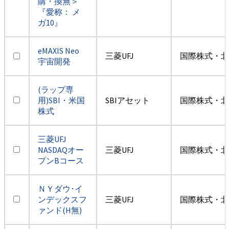
購・換無＞
『愛称： メ
ガ10』
eMAXIS Neo
三菱UFJ
国際株式・北
宇宙開発
(ラップ専
用)SBI・米国
SBIアセット
国際株式・北
株式
三菱UFJ
NASDAQオー
三菱UFJ
国際株式・北
プンBコース
ＮＹダウ･イ
ンデックスフ
三菱UFJ
国際株式・北
ァンド(H無)