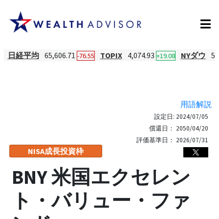
日経平均
65,606.71
TOPIX
4,074.93
NYダウ
54
-76.55
+19.08
用語解説
設定日:
2024/07/05
償還日：
2050/04/20
評価基準日：
2026/07/31
NISA成長投資枠
BNY 米国エクセレン
ト・バリュー・ファ