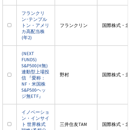
フランクリ
ン･テンプル
トン・アメリ
フランクリン
国際株式・北
カ高配当株
(年2)
(NEXT
FUNDS)
S&P500(H無)
連動型上場投
野村
国際株式・北
信 『愛称：
NF・米国株
S&P500ヘッ
ジ無ETF』
イノベーショ
ン・インサイ
ト 世界株式
三井住友TAM
国際株式・北