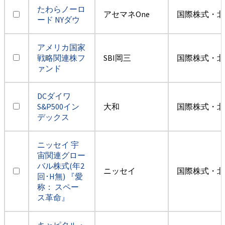
たわらノーロ
アセマネOne
国際株式・北
ード NYダウ
アメリカ国家
戦略関連株フ
SBI岡三
国際株式・北
ァンド
DCダイワ
S&P500イン
大和
国際株式・北
デックス
ニッセイ 宇
宙関連グロー
バル株式(年2
ニッセイ
国際株式・北
回･H無) 『愛
称： スペー
ス革命』
キャピタル・