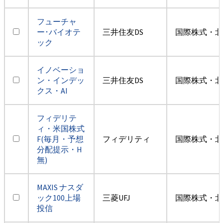
フューチャ
ー･バイオテ
三井住友DS
国際株式・北
ック
イノベーショ
ン・インデッ
三井住友DS
国際株式・北
クス・AI
フィデリテ
ィ・米国株式
F(毎月・予想
フィデリティ
国際株式・北
分配提示・H
無)
MAXIS ナスダ
ック100上場
三菱UFJ
国際株式・北
投信