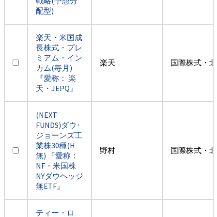
戦略(予想分
配型)
楽天・米国成
長株式・プレ
ミアム・イン
楽天
国際株式・北
カム(毎月)
『愛称： 楽
天・JEPQ』
(NEXT
FUNDS)ダウ･
ジョーンズ工
業株30種(H
野村
国際株式・北
無) 『愛称：
NF・米国株
NYダウヘッジ
無ETF』
ティー・ロ