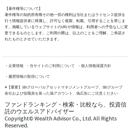
【著作権等について】
著作権等の知的所有権その他一切の権利は当社またはライセンス提供を
行う情報提供者に帰属し、許可なく複製、転載、引用することを禁じま
す。掲載しているウェブサイトのURLや情報は、利用者への予告なしに変
更できるものとします。ご利用の際は、以上のことをご理解、ご承諾さ
れたものとさせていただきます。
・
企業情報
・
当サイトのご利用について
・
個人情報保護方針
・
履歴情報の取得について
※
【重要】SBIグローバルアセットマネジメントグループ、SBIグループ
各社および役職員を装った偽アカウント、偽広告にご注意ください
ファンドランキング・検索・比較なら、投資信
託のウエルスアドバイザー
Copyright© Wealth Advisor Co., Ltd. All Rights
Reserved.