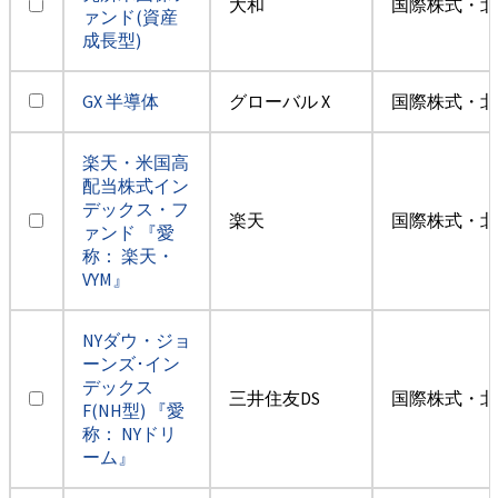
大和
国際株式・北
ァンド(資産
成長型)
GX 半導体
グローバル X
国際株式・北
楽天・米国高
配当株式イン
デックス・フ
楽天
国際株式・北
ァンド 『愛
称： 楽天・
VYM』
NYダウ・ジョ
ーンズ･イン
デックス
三井住友DS
国際株式・北
F(NH型) 『愛
称： NYドリ
ーム』