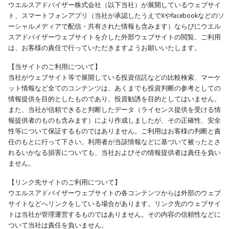
ウエルスアドバイザー株式会社（以下当社）が展開しているウェブサイ
ト、スマートフォンアプリ（当社が承認したうえでXやfacebookなどのソ
ーシャルメディアで配信・共有された情報も含みます）ならびにウエル
スアドバイザーウェブサイトを介した外部ウェブサイトの閲覧、ご利用
は、お客様の責任で行っていただきますようお願いいたします。
【当サイトのご利用について】
当社がウェブサイト等で展開している投資信託などの比較検索、マーケ
ット情報など全てのコンテンツは、あくまでも投資判断の参考としての
情報提供を目的としたものであり、投資勧誘を目的としてはいません。
また、当社が信頼できると判断したデータ（ライセンス提供を受ける情
報提供者のものも含みます）により作成しましたが、その正確性、安全
性等について保証するものではありません。ご利用はお客様の判断と責
任のもとに行って下さい。利用者が当該情報などに基づいて被ったとさ
れるいかなる損害についても、当社およびその情報提供者は責任を負い
ません。
【リンク先サイトのご利用について】
ウエルスアドバイザーウェブサイトの各コンテンツからは外部のウェブ
サイトなどへリンクをしている場合があります。リンク先のウェブサイ
トは当社が管理運営するものではありません。その内容の信頼性などに
ついて当社は責任を負いません。