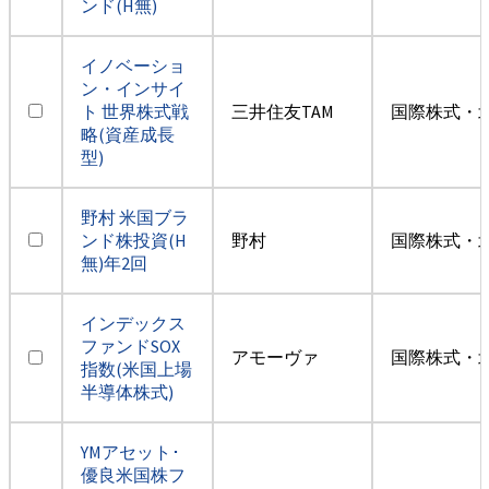
ンド(H無)
イノベーショ
ン・インサイ
ト 世界株式戦
三井住友TAM
国際株式・
略(資産成長
型)
野村 米国ブラ
ンド株投資(H
野村
国際株式・
無)年2回
インデックス
ファンドSOX
アモーヴァ
国際株式・
指数(米国上場
半導体株式)
YMアセット･
優良米国株フ