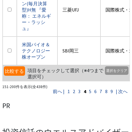
ン(毎月決算
型)H無 『愛
三菱UFJ
国際株式・
称： エネルギ
ー・ラッシ
ュ』
米国バイオ＆
テクノロジー
SBI岡三
国際株式・
株オープン
項目をチェックして選択（※4つまで
比較する
選択をクリア
選択可）
151-200件を表示(全438件)
前へ |
1
2
3
4
5
6
7
8
9
| 次へ
PR