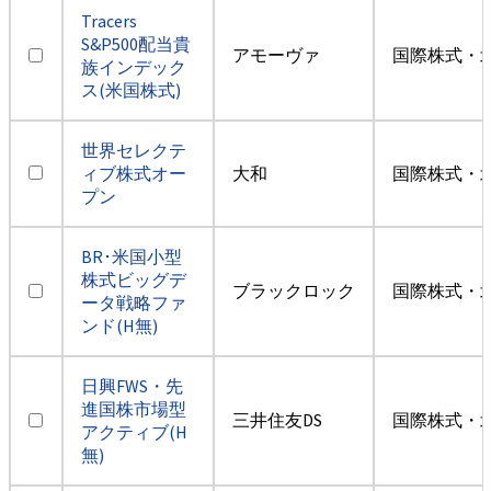
Tracers
S&P500配当貴
アモーヴァ
国際株式・
族インデック
ス(米国株式)
世界セレクテ
ィブ株式オー
大和
国際株式・
プン
BR･米国小型
株式ビッグデ
ブラックロック
国際株式・
ータ戦略ファ
ンド(H無)
日興FWS・先
進国株市場型
三井住友DS
国際株式・
アクティブ(H
無)