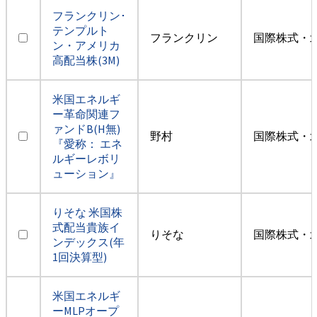
フランクリン･
テンプルト
フランクリン
国際株式・
ン・アメリカ
高配当株(3M)
米国エネルギ
ー革命関連フ
ァンドB(H無)
野村
国際株式・
『愛称： エネ
ルギーレボリ
ューション』
りそな 米国株
式配当貴族イ
りそな
国際株式・
ンデックス(年
1回決算型)
米国エネルギ
ーMLPオープ