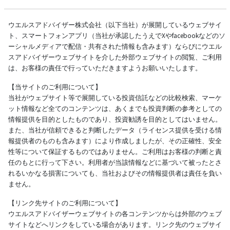
ウエルスアドバイザー株式会社（以下当社）が展開しているウェブサイ
ト、スマートフォンアプリ（当社が承認したうえでXやfacebookなどのソ
ーシャルメディアで配信・共有された情報も含みます）ならびにウエル
スアドバイザーウェブサイトを介した外部ウェブサイトの閲覧、ご利用
は、お客様の責任で行っていただきますようお願いいたします。
【当サイトのご利用について】
当社がウェブサイト等で展開している投資信託などの比較検索、マーケ
ット情報など全てのコンテンツは、あくまでも投資判断の参考としての
情報提供を目的としたものであり、投資勧誘を目的としてはいません。
また、当社が信頼できると判断したデータ（ライセンス提供を受ける情
報提供者のものも含みます）により作成しましたが、その正確性、安全
性等について保証するものではありません。ご利用はお客様の判断と責
任のもとに行って下さい。利用者が当該情報などに基づいて被ったとさ
れるいかなる損害についても、当社およびその情報提供者は責任を負い
ません。
【リンク先サイトのご利用について】
ウエルスアドバイザーウェブサイトの各コンテンツからは外部のウェブ
サイトなどへリンクをしている場合があります。リンク先のウェブサイ