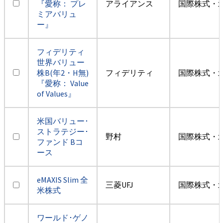
『愛称： プレ
アライアンス
国際株式・
ミアバリュ
ー』
フィデリティ
世界バリュー
株B(年2・H無)
フィデリティ
国際株式・
『愛称： Value
of Values』
米国バリュー･
ストラテジー･
野村
国際株式・
ファンド Bコ
ース
eMAXIS Slim 全
三菱UFJ
国際株式・
米株式
ワールド･ゲノ