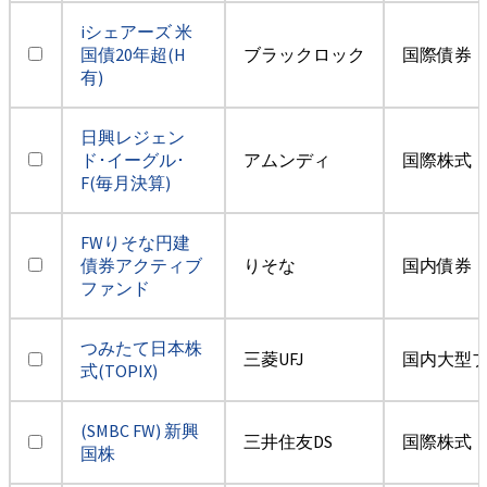
iシェアーズ 米
国債20年超(H
ブラックロック
国際債券・
有)
日興レジェン
ド･イーグル･
アムンディ
国際株式・
F(毎月決算)
FWりそな円建
債券アクティブ
りそな
国内債券
ファンド
つみたて日本株
三菱UFJ
国内大型
式(TOPIX)
(SMBC FW) 新興
三井住友DS
国際株式・
国株