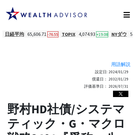
日経平均
65,606.71
TOPIX
4,074.93
NYダウ
54
-76.55
+19.08
用語解説
設定日:
2024/01/29
償還日：
2032/01/29
評価基準日：
2026/07/31
野村HD社債/システマ
ティック・G・マクロ