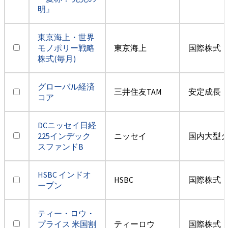
明』
東京海上・世界
モノポリー戦略
東京海上
国際株式・
株式(毎月)
グローバル経済
三井住友TAM
安定成長
コア
DCニッセイ日経
225インデック
ニッセイ
国内大型
スファンドB
HSBC インドオ
HSBC
国際株式・
ープン
ティー・ロウ・
プライス 米国割
ティーロウ
国際株式・