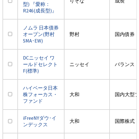
りそな
成長
型) 『愛称：
R246(成長型)』
ノムラ 日本債券
オープン(野村
野村
国内債券
SMA･EW)
DCニッセイ ワ
ールドセレクト
ニッセイ
バランス
F(標準)
ハイベータ日本
株フォーカス・
大和
国内大型
ファンド
iFreeNYダウ･イ
大和
国際株式・
ンデックス