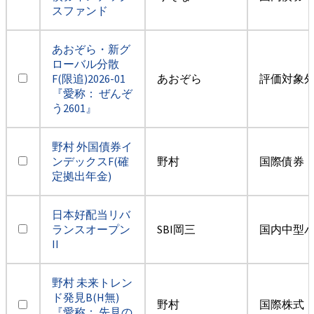
スファンド
あおぞら・新グ
ローバル分散
F(限追)2026-01
あおぞら
評価対象
『愛称： ぜんぞ
う2601』
野村 外国債券イ
ンデックスF(確
野村
国際債券・
定拠出年金)
日本好配当リバ
ランスオープン
SBI岡三
国内中型
II
野村 未来トレン
ド発見B(H無)
野村
国際株式・
『愛称： 先見の