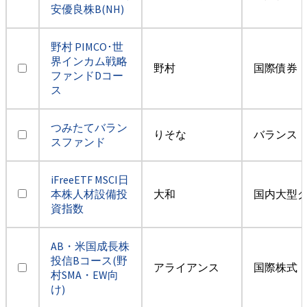
安優良株B(NH)
野村 PIMCO･世
界インカム戦略
野村
国際債券・
ファンドDコー
ス
つみたてバラン
りそな
バランス
スファンド
iFreeETF MSCI日
本株人材設備投
大和
国内大型
資指数
AB・米国成長株
投信Bコース(野
アライアンス
国際株式・
村SMA・EW向
け)