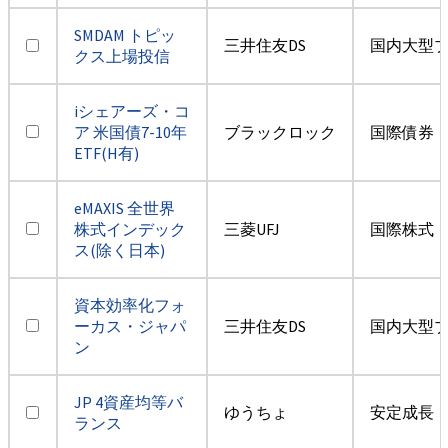
SMDAM トピッ
三井住友DS
国内大型
クス上場投信
iシェアーズ・コ
ア 米国債7-10年
ブラックロック
国際債券・
ETF(H有)
eMAXIS 全世界
株式インデック
三菱UFJ
国際株式・
ス(除く日本)
資本効率化フォ
ーカス・ジャパ
三井住友DS
国内大型
ン
JP 4資産均等バ
ゆうちょ
安定成長
ランス