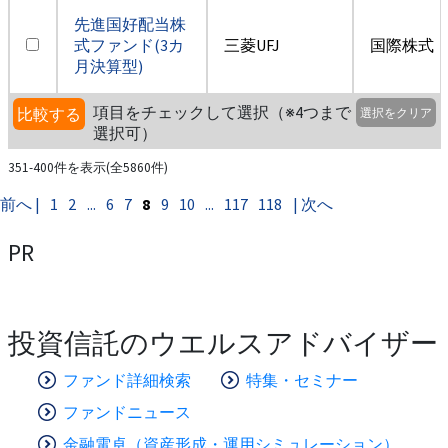
先進国好配当株
式ファンド(3カ
三菱UFJ
国際株式・
月決算型)
項目をチェックして選択（※4つまで
比較する
選択をクリア
選択可）
351-400件を表示(全5860件)
前へ |
1
2
...
6
7
8
9
10
...
117
118
| 次へ
PR
投資信託のウエルスアドバイザー
ファンド詳細検索
特集・セミナー
ファンドニュース
金融電卓（資産形成・運用シミュレーション）