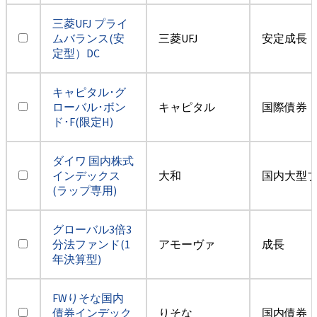
三菱UFJ プライ
ムバランス(安
三菱UFJ
安定成長
定型）DC
キャピタル･グ
ローバル･ボン
キャピタル
国際債券・
ド･F(限定H)
ダイワ 国内株式
インデックス
大和
国内大型
(ラップ専用)
グローバル3倍3
分法ファンド(1
アモーヴァ
成長
年決算型)
FWりそな国内
債券インデック
りそな
国内債券