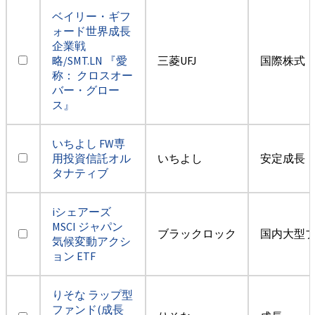
ベイリー・ギフ
ォード世界成長
企業戦
略/SMT.LN 『愛
三菱UFJ
国際株式・
称： クロスオー
バー・グロー
ス』
いちよし FW専
用投資信託オル
いちよし
安定成長
タナティブ
iシェアーズ
MSCI ジャパン
ブラックロック
国内大型
気候変動アクシ
ョン ETF
りそな ラップ型
ファンド(成長