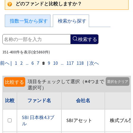
どのファンドと比較しますか？
指数一覧から探す
検索から探す
検索する
351-400件を表示(全5860件)
前へ |
1
2
...
6
7
8
9
10
...
117
118
| 次へ
項目をチェックして選択（※4つまで
比較する
選択をクリア
選択可）
比較
ファンド名
会社名
SBI 日本株4.3ブ
SBIアセット
株式ブル
ル