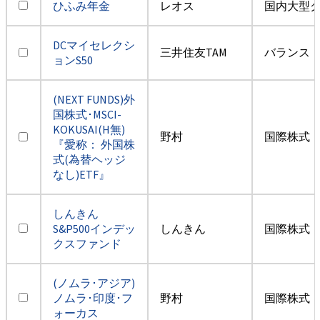
ひふみ年金
レオス
国内大型
DCマイセレクシ
三井住友TAM
バランス
ョンS50
(NEXT FUNDS)外
国株式･MSCI-
KOKUSAI(H無)
野村
国際株式・
『愛称： 外国株
式(為替ヘッジ
なし)ETF』
しんきん
S&P500インデッ
しんきん
国際株式・
クスファンド
(ノムラ･アジア)
ノムラ･印度･フ
野村
国際株式・
ォーカス