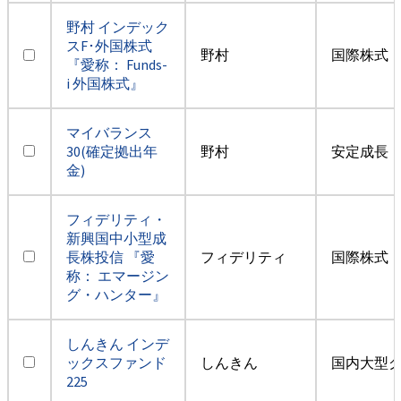
野村 インデック
スF･外国株式
野村
国際株式・
『愛称： Funds-
i 外国株式』
マイバランス
30(確定拠出年
野村
安定成長
金)
フィデリティ・
新興国中小型成
長株投信 『愛
フィデリティ
国際株式・
称： エマージン
グ・ハンター』
しんきん インデ
ックスファンド
しんきん
国内大型
225