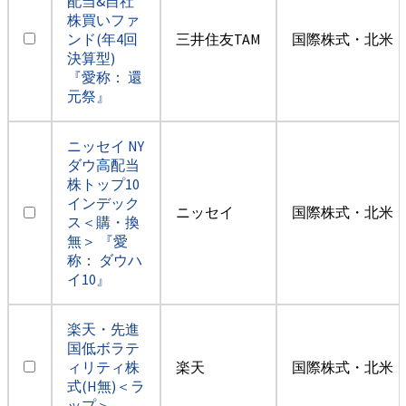
配当&自社
株買いファ
ンド(年4回
三井住友TAM
国際株式・北米（
決算型)
『愛称： 還
元祭』
ニッセイ NY
ダウ高配当
株トップ10
インデック
ニッセイ
国際株式・北米（
ス＜購・換
無＞ 『愛
称： ダウハ
イ10』
楽天・先進
国低ボラテ
ィリティ株
楽天
国際株式・北米（
式(H無)＜ラ
ップ＞