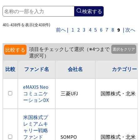
検索する
401-438件を表示(全438件)
前へ |
1
2
3
4
5
6
7
8
9
| 次へ
項目をチェックして選択（※4つまで
比較する
選択をクリア
選択可）
比較
ファンド名
会社名
カテゴリー
eMAXIS Neo
コミュニケ
三菱UFJ
国際株式・北米（
ーションDX
米国株式プ
レミアムキ
ャリー戦略
ファンド
SOMPO
国際株式・北米（