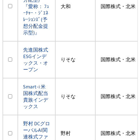
『愛称： ﾌｭ
大和
国際株式・北米（
ｰﾁｬｰ・ｼﾞｴﾈ
ﾚｰｼｮﾝｽﾞ(予
想分配金提
示型)』
先進国株式
ESGインデ
りそな
国際株式・北米（
ックス・オ
ープン
Smart-i 米
国株式配当
りそな
国際株式・北米（
貴族インデ
ックス
野村 DCグロ
ーバルAI関
野村
国際株式・北米（
連株式ファ