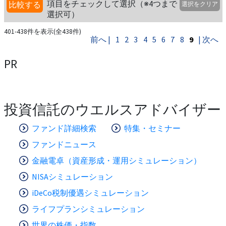
項目をチェックして選択（※4つまで
比較する
選択をクリア
選択可）
401-438件を表示(全438件)
前へ |
1
2
3
4
5
6
7
8
9
| 次へ
PR
投資信託のウエルスアドバイザー
ファンド詳細検索
特集・セミナー
ファンドニュース
金融電卓（資産形成・運用シミュレーション）
NISAシミュレーション
iDeCo税制優遇シミュレーション
ライフプランシミュレーション
世界の株価・指数