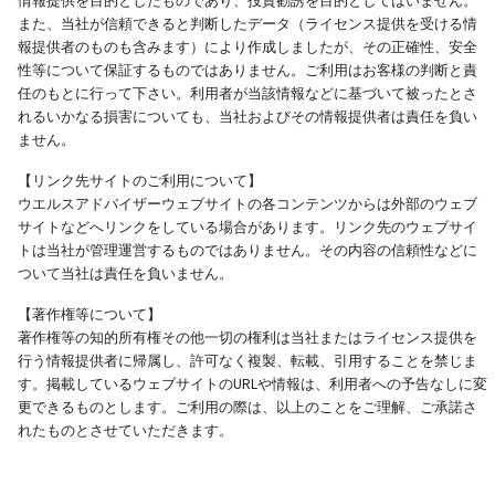
情報提供を目的としたものであり、投資勧誘を目的としてはいません。
また、当社が信頼できると判断したデータ（ライセンス提供を受ける情
報提供者のものも含みます）により作成しましたが、その正確性、安全
性等について保証するものではありません。ご利用はお客様の判断と責
任のもとに行って下さい。利用者が当該情報などに基づいて被ったとさ
れるいかなる損害についても、当社およびその情報提供者は責任を負い
ません。
【リンク先サイトのご利用について】
ウエルスアドバイザーウェブサイトの各コンテンツからは外部のウェブ
サイトなどへリンクをしている場合があります。リンク先のウェブサイ
トは当社が管理運営するものではありません。その内容の信頼性などに
ついて当社は責任を負いません。
【著作権等について】
著作権等の知的所有権その他一切の権利は当社またはライセンス提供を
行う情報提供者に帰属し、許可なく複製、転載、引用することを禁じま
す。掲載しているウェブサイトのURLや情報は、利用者への予告なしに変
更できるものとします。ご利用の際は、以上のことをご理解、ご承諾さ
れたものとさせていただきます。