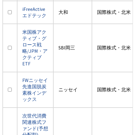
iFreeActive
大和
国際株式・北米（
エドテック
米国株アク
ティブ・グ
ロース戦
SBI岡三
国際株式・北米（
略/JPM・ア
クティブ
ETF
FWニッセイ
先進国脱炭
ニッセイ
国際株式・北米（
素株インデ
ックス
次世代消費
関連株式フ
ァンド(予想
分配型)