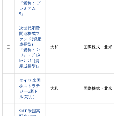
『愛称： プ
レミアム
5』
次世代消費
関連株式フ
ァンド(資産
成長型)
大和
国際株式・北米（
『愛称： ﾌｭ
ｰﾁｬｰ・ｼﾞｴﾈ
ﾚｰｼｮﾝｽﾞ(資
産成長型)』
ダイワ 米国
株ストラテ
大和
国際株式・北米（
ジーα豪ド
ル(毎月)
SMT 米国高