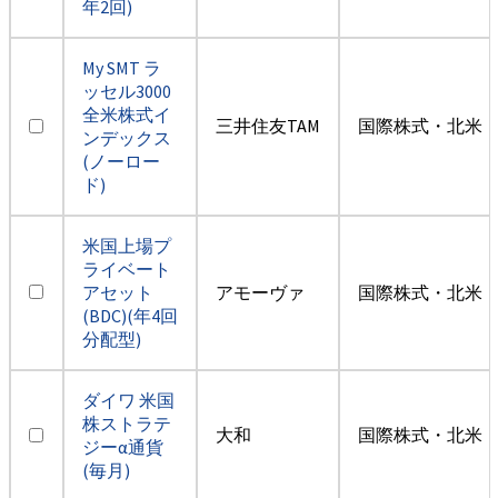
年2回)
My SMT ラ
ッセル3000
全米株式イ
三井住友TAM
国際株式・北米（
ンデックス
(ノーロー
ド)
米国上場プ
ライベート
アセット
アモーヴァ
国際株式・北米（
(BDC)(年4回
分配型)
ダイワ 米国
株ストラテ
大和
国際株式・北米（
ジーα通貨
(毎月)