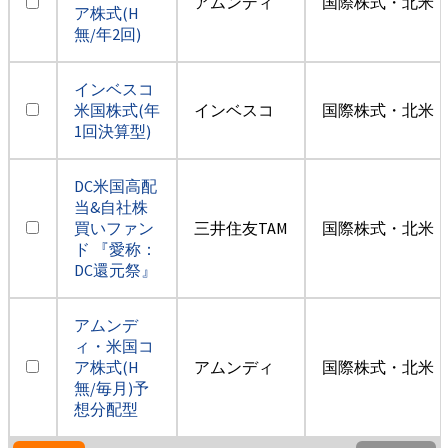
アムンディ
国際株式・北米（
ア株式(H
無/年2回)
インベスコ
米国株式(年
インベスコ
国際株式・北米（
1回決算型)
DC米国高配
当&自社株
買いファン
三井住友TAM
国際株式・北米（
ド 『愛称：
DC還元祭』
アムンデ
ィ・米国コ
ア株式(H
アムンディ
国際株式・北米（
無/毎月)予
想分配型