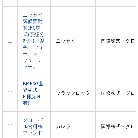
ニッセイ
気候変動
関連G株
式(予想分
配型) 『愛
ニッセイ
国際株式・グロ
称： フォ
ー・ザ・
フューチ
ャー』
BR ESG世
界株式
ブラックロック
国際株式・グロ
F(限定H
有)
グローバ
ル食料株
カレラ
国際株式・グロ
ファンド