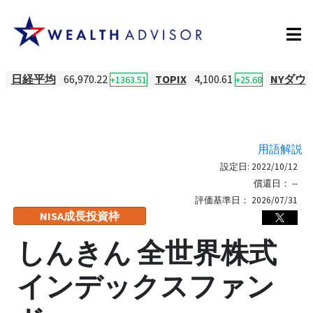
日経平均
66,970.22
TOPIX
4,100.61
NYダウ
+1363.51
+25.68
用語解説
設定日:
2022/10/12
償還日：
--
評価基準日：
2026/07/31
NISA成長投資枠
しんきん 全世界株式
インデックスファン