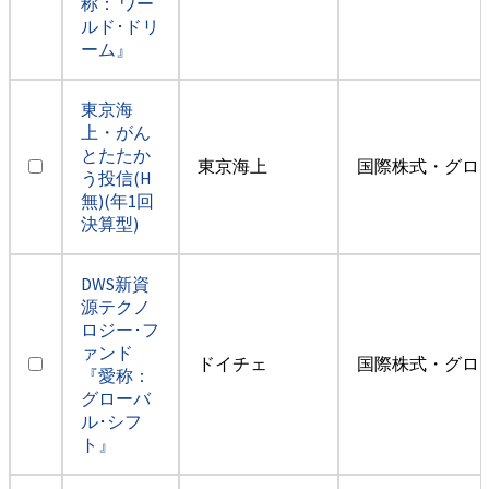
称： ワー
ルド･ドリ
ーム』
東京海
上・がん
とたたか
東京海上
国際株式・グロ
う投信(H
無)(年1回
決算型)
DWS新資
源テクノ
ロジー･フ
ァンド
ドイチェ
国際株式・グロ
『愛称：
グローバ
ル･シフ
ト』