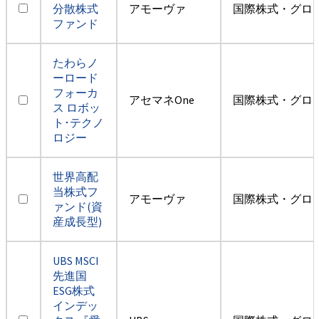
分散株式
アモーヴァ
国際株式・グロ
ファンド
たわらノ
ーロード
フォーカ
アセマネOne
国際株式・グロ
ス ロボッ
ト･テクノ
ロジー
世界高配
当株式フ
アモーヴァ
国際株式・グロ
ァンド(資
産成長型)
UBS MSCI
先進国
ESG株式
インデッ