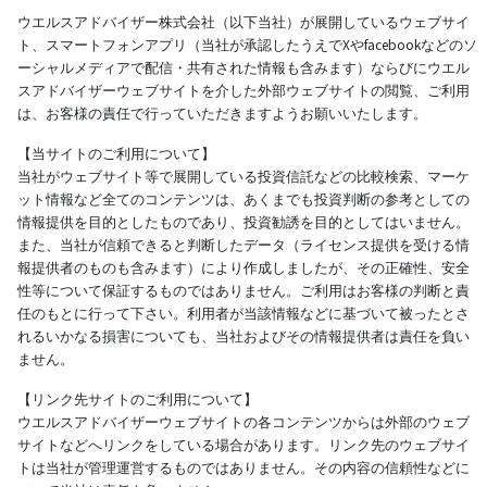
ウエルスアドバイザー株式会社（以下当社）が展開しているウェブサイ
ト、スマートフォンアプリ（当社が承認したうえでXやfacebookなどのソ
ーシャルメディアで配信・共有された情報も含みます）ならびにウエル
スアドバイザーウェブサイトを介した外部ウェブサイトの閲覧、ご利用
は、お客様の責任で行っていただきますようお願いいたします。
【当サイトのご利用について】
当社がウェブサイト等で展開している投資信託などの比較検索、マーケ
ット情報など全てのコンテンツは、あくまでも投資判断の参考としての
情報提供を目的としたものであり、投資勧誘を目的としてはいません。
また、当社が信頼できると判断したデータ（ライセンス提供を受ける情
報提供者のものも含みます）により作成しましたが、その正確性、安全
性等について保証するものではありません。ご利用はお客様の判断と責
任のもとに行って下さい。利用者が当該情報などに基づいて被ったとさ
れるいかなる損害についても、当社およびその情報提供者は責任を負い
ません。
【リンク先サイトのご利用について】
ウエルスアドバイザーウェブサイトの各コンテンツからは外部のウェブ
サイトなどへリンクをしている場合があります。リンク先のウェブサイ
トは当社が管理運営するものではありません。その内容の信頼性などに