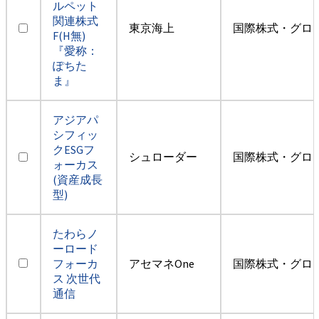
ルペット
関連株式
東京海上
国際株式・グロ
F(H無)
『愛称：
ぽちた
ま』
アジアパ
シフィッ
クESGフ
シュローダー
国際株式・グロ
ォーカス
(資産成長
型)
たわらノ
ーロード
フォーカ
アセマネOne
国際株式・グロ
ス 次世代
通信