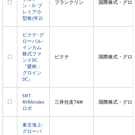
フランクリン
国際株式・グロ
ン・G･プ
レミア小
型株(年2)
ピクテ･グ
ローバル･
インカム
株式ファ
ピクテ
国際株式・グロ
ンドDC
『愛称：
グロイン
DC』
SMT
MIRAIndex
三井住友TAM
国際株式・グロ
ロボ
東京海上･
グローバ