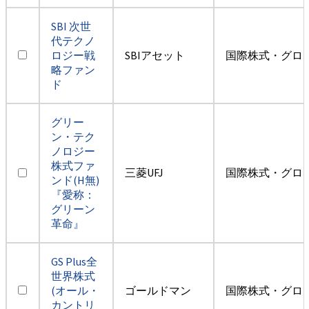
SBI 次世
代テクノ
ロジー戦
SBIアセット
国際株式・グロ
略ファン
ド
グリー
ン・テク
ノロジー
株式ファ
三菱UFJ
国際株式・グロ
ンド(H無)
『愛称：
グリーン
革命』
GS Plus全
世界株式
(オール・
ゴールドマン
国際株式・グロ
カントリ