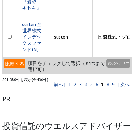
『愛称：
キセキ』
susten 全
世界株式
インデッ
susten
国際株式・グロ
クスファ
ンド(M)
項目をチェックして選択（※4つまで
比較する
選択をクリア
選択可）
301-350件を表示(全436件)
前へ |
1
2
3
4
5
6
7
8
9
| 次へ
PR
投資信託のウエルスアドバイザー