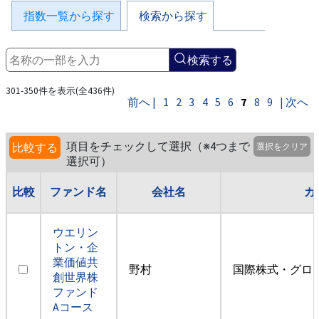
指数一覧から探す
検索から探す
検索する
301-350件を表示(全436件)
前へ |
1
2
3
4
5
6
7
8
9
| 次へ
項目をチェックして選択（※4つまで
比較する
選択をクリア
選択可）
比較
ファンド名
会社名
カ
ウエリン
トン・企
業価値共
野村
国際株式・グロ
創世界株
ファンド
Aコース