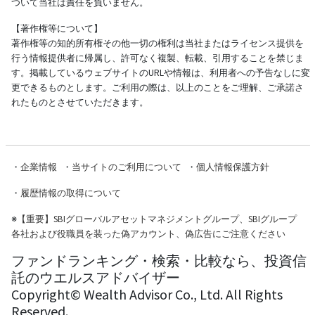
ついて当社は責任を負いません。
【著作権等について】
著作権等の知的所有権その他一切の権利は当社またはライセンス提供を
行う情報提供者に帰属し、許可なく複製、転載、引用することを禁じま
す。掲載しているウェブサイトのURLや情報は、利用者への予告なしに変
更できるものとします。ご利用の際は、以上のことをご理解、ご承諾さ
れたものとさせていただきます。
・
企業情報
・
当サイトのご利用について
・
個人情報保護方針
・
履歴情報の取得について
※
【重要】SBIグローバルアセットマネジメントグループ、SBIグループ
各社および役職員を装った偽アカウント、偽広告にご注意ください
ファンドランキング・検索・比較なら、投資信
託のウエルスアドバイザー
Copyright© Wealth Advisor Co., Ltd. All Rights
Reserved.