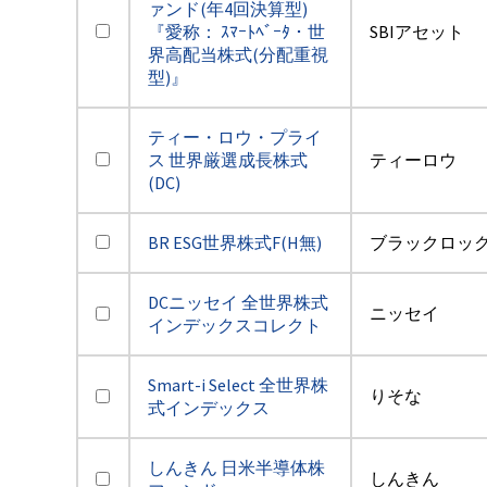
ァンド(年4回決算型)
『愛称： ｽﾏｰﾄﾍﾞｰﾀ・世
SBIアセット
界高配当株式(分配重視
型)』
ティー・ロウ・プライ
ス 世界厳選成長株式
ティーロウ
(DC)
BR ESG世界株式F(H無)
ブラックロッ
DCニッセイ 全世界株式
ニッセイ
インデックスコレクト
Smart-i Select 全世界株
りそな
式インデックス
しんきん 日米半導体株
しんきん