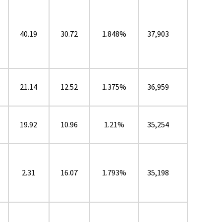
40.19
30.72
1.848%
37,903
21.14
12.52
1.375%
36,959
★
19.92
10.96
1.21%
35,254
2.31
16.07
1.793%
35,198