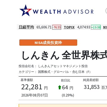
日経平均
65,606.71
TOPIX
4,074.93
N
-76.55
+19.08
NISA成長投資枠
しんきん 全世界株
投信会社名：
しんきんアセットマネジメント投信
カテゴリー：
国際株式・グローバル・含む日本（F）
基準価額
純資産総額
前日比
22,281
31,853
64
百
円
円
2026年08月07日
(0.29%)