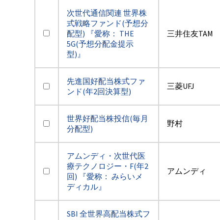
次世代通信関連 世界株
式戦略ファンド(予想分
配型) 『愛称： THE
三井住友TAM
5G(予想分配金提示
型)』
先進国好配当株式ファ
三菱UFJ
ンド(年2回決算型)
世界好配当株投信(毎月
野村
分配型)
アムンディ・次世代医
療テクノロジー・F(年2
アムンディ
回) 『愛称： みらいメ
ディカル』
SBI 全世界高配当株式フ