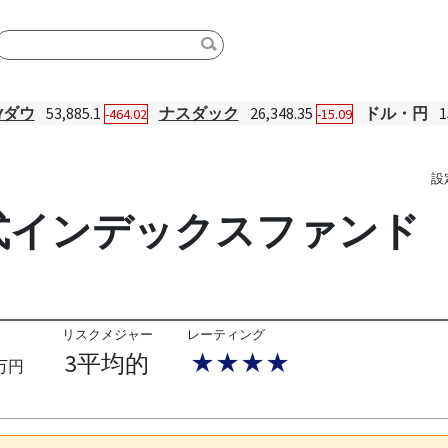
Yダウ
53,885.1
ナスダック
26,348.35
ドル・円
1
-464.02
-15.09
設
式インデックスファンド
リスクメジャー
レーティング
3平均的
★★★★
万円