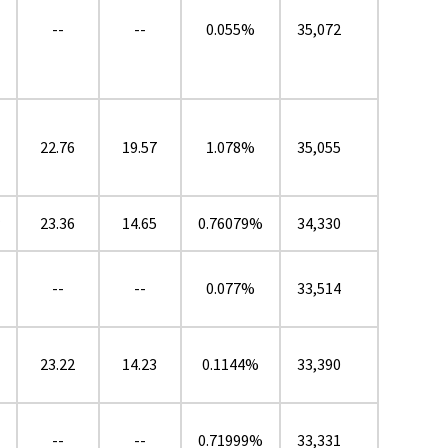
--
--
0.055%
35,072
22.76
19.57
1.078%
35,055
★
23.36
14.65
0.76079%
34,330
--
--
0.077%
33,514
23.22
14.23
0.1144%
33,390
--
--
0.71999%
33,331