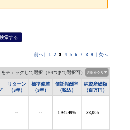
検索する
前へ |
1
2
3
4
5
6
7
8
9
| 次へ
目をチェックして選択（※4つまで選択可）
選択をクリア
リターン
標準偏差
信託報酬率
純資産総額
グ
（3年）
（3年）
（税込）
（百万円）
--
--
1.94249%
38,005