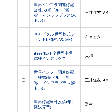
世界インフラ関連好配
当株式(米ドル) 『愛
三井住友TAM
称： インフラプラス(米
ドル)』
キャピタル 世界株式フ
キャピタル
ァンドNF(限定為替H)
iFreeNEXT 全世界半導
大和
体株インデックス
世界インフラ関連好配
当株式(豪ドル) 『愛
三井住友TAM
称： インフラプラス(豪
ドル)』
世界好配当株投信(年4
野村
回決算型)