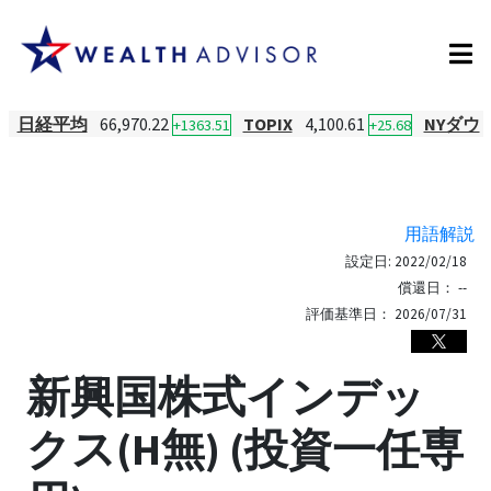
日経平均
66,970.22
TOPIX
4,100.61
NYダウ
+1363.51
+25.68
用語解説
設定日:
2022/02/18
償還日：
--
評価基準日：
2026/07/31
新興国株式インデッ
クス(H無) (投資一任専