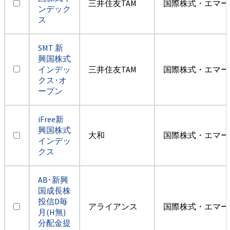
三井住友TAM
国際株式・エマー
ンデック
ス
SMT 新
興国株式
インデッ
三井住友TAM
国際株式・エマー
クス･オ
ープン
iFree新
興国株式
大和
国際株式・エマー
インデッ
クス
AB･新興
国成長株
投信D毎
アライアンス
国際株式・エマー
月(H無)
分配金提