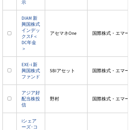
示
DIAM 新
興国株式
インデッ
アセマネOne
国際株式・エマー
クスF＜
DC年金
＞
EXE-i 新
興国株式
SBIアセット
国際株式・エマー
ファンド
アジア好
配当株投
野村
国際株式・エマー
信
iシェア
ーズ･コ