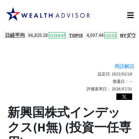
日経平均
66,825.18
TOPIX
4,097.44
NYダウ
+1218.47
+22.51
用語解説
設定日:
2022/02/18
償還日：
--
評価基準日：
2026/07/31
新興国株式インデッ
クス(H無) (投資一任専