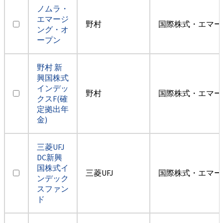
ノムラ・
エマージ
野村
国際株式・エマー
ング・オ
ープン
野村 新
興国株式
インデッ
野村
国際株式・エマー
クスF(確
定拠出年
金)
三菱UFJ
DC新興
国株式イ
三菱UFJ
国際株式・エマー
ンデック
スファン
ド