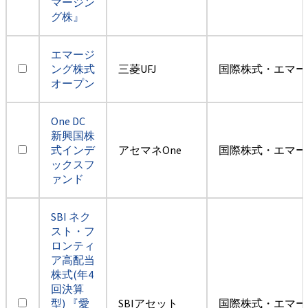
マージン
グ株』
エマージ
ング株式
三菱UFJ
国際株式・エマー
オープン
One DC
新興国株
式インデ
アセマネOne
国際株式・エマー
ックスフ
ァンド
SBI ネク
スト・フ
ロンティ
ア高配当
株式(年4
回決算
型) 『愛
SBIアセット
国際株式・エマー