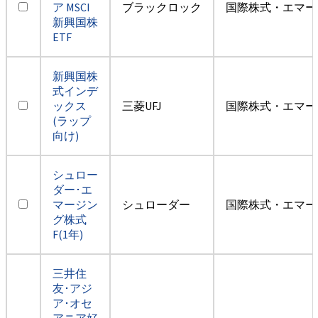
ア MSCI
ブラックロック
国際株式・エマー
新興国株
ETF
新興国株
式インデ
ックス
三菱UFJ
国際株式・エマー
(ラップ
向け)
シュロー
ダー･エ
マージン
シュローダー
国際株式・エマー
グ株式
F(1年)
三井住
友･アジ
ア･オセ
アニア好