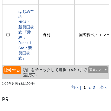
はじめて
の
NISA・
新興国株
式 『愛
野村
国際株式・エマー
称：
Funds-i
Basic 新
興国株
式』
項目をチェックして選択（※4つまで
比較する
選択をクリア
選択可）
1-50件を表示(全150件)
前へ |
1
2
3
| 次へ
PR