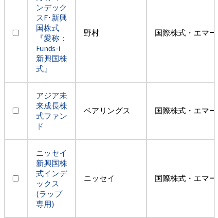
ンデック
スF･新興
国株式
野村
国際株式・エマー
『愛称：
Funds-i
新興国株
式』
アジア未
来成長株
ベアリングス
国際株式・エマー
式ファン
ド
ニッセイ
新興国株
式インデ
ニッセイ
国際株式・エマー
ックス
(ラップ
専用)