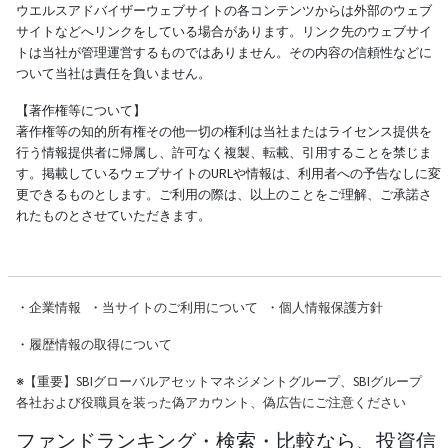
ウエルスアドバイザーウェブサイトの各コンテンツからは外部のウェブ
サイトなどへリンクをしている場合があります。リンク先のウェブサイ
トは当社が管理運営するものではありません。その内容の信頼性などに
ついて当社は責任を負いません。
【著作権等について】
著作権等の知的所有権その他一切の権利は当社またはライセンス提供を
行う情報提供者に帰属し、許可なく複製、転載、引用することを禁じま
す。掲載しているウェブサイトのURLや情報は、利用者への予告なしに変
更できるものとします。ご利用の際は、以上のことをご理解、ご承諾さ
れたものとさせていただきます。
・
企業情報
・
当サイトのご利用について
・
個人情報保護方針
・
履歴情報の取得について
※
【重要】SBIグローバルアセットマネジメントグループ、SBIグループ
各社および役職員を装った偽アカウント、偽広告にご注意ください
ファンドランキング・検索・比較なら、投資信