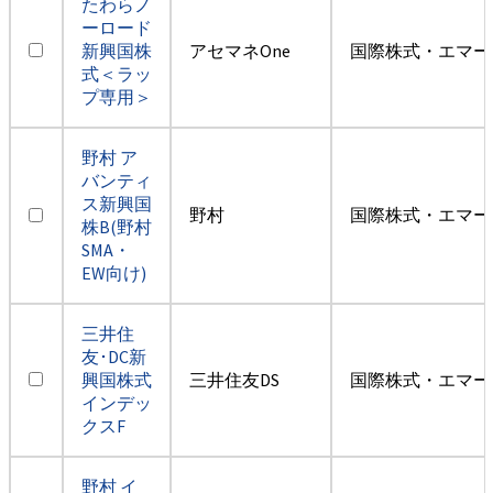
たわらノ
ーロード
新興国株
アセマネOne
国際株式・エマー
式＜ラッ
プ専用＞
野村 ア
バンティ
ス新興国
野村
国際株式・エマー
株B(野村
SMA・
EW向け)
三井住
友･DC新
興国株式
三井住友DS
国際株式・エマー
インデッ
クスF
野村 イ