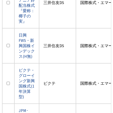
三井住友DS
国際株式・エマー
配当株式
『愛称：
椰子の
実』
日興
FWS・新
興国株イ
三井住友DS
国際株式・エマー
ンデック
ス(H無)
ピクテ・
グローイ
ング新興
ピクテ
国際株式・エマー
国株式(1
年決算
型)
JPM･