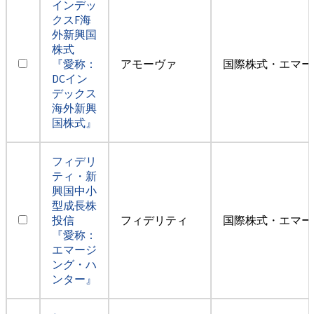
インデッ
クスF海
外新興国
株式
『愛称：
アモーヴァ
国際株式・エマー
DCイン
デックス
海外新興
国株式』
フィデリ
ティ・新
興国中小
型成長株
投信
フィデリティ
国際株式・エマー
『愛称：
エマージ
ング・ハ
ンター』