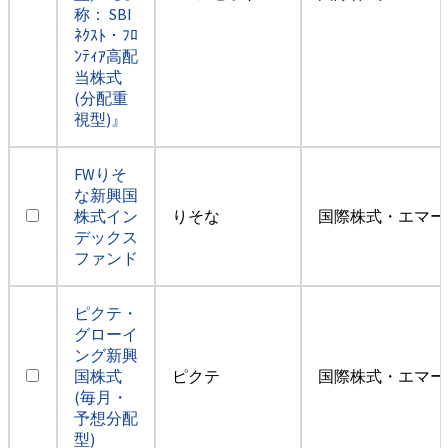
称： SBI
ﾈｸｽﾄ・ﾌﾛ
ﾝﾃｨｱ高配
当株式
(分配重
視型)』
FWりそ
な新興国
株式イン
りそな
国際株式・エマー
デックス
ファンド
ピクテ・
グローイ
ング新興
国株式
ピクテ
国際株式・エマー
(毎月・
予想分配
型)