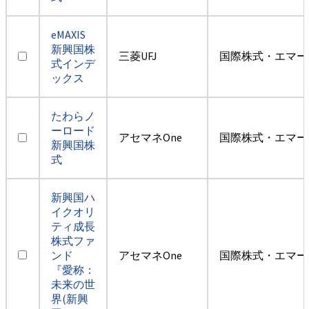
eMAXIS
新興国株
三菱UFJ
国際株式・エマー
式インデ
ックス
たわらノ
ーロード
アセマネOne
国際株式・エマー
新興国株
式
新興国ハ
イクオリ
ティ成長
株式ファ
ンド
アセマネOne
国際株式・エマー
『愛称：
未来の世
界(新興