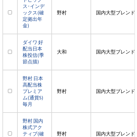
ス･インデ
ックス(確
野村
国内大型ブレンド
定拠出年
金)
ダイワ 好
配当日本
大和
国内大型ブレンド
株投信(季
節点描)
野村 日本
高配当株
プレミア
野村
国内大型ブレンド
ム(通貨S)
毎月
野村 国内
株式アク
ティブ(確
野村
国内大型ブレンド