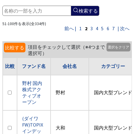
検索する
51-100件を表示(全334件)
前へ |
1
2
3
4
5
6
7
| 次へ
項目をチェックして選択（※4つまで
比較する
選択をクリア
選択可）
比較
ファンド名
会社名
カテゴリー
野村 国内
株式アク
野村
国内大型ブレンド
ティブオ
ープン
(ダイワ
FW)TOPIX
大和
国内大型ブレンド
インデッ