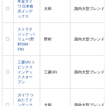
年金ダイ
ワ 日本株
大和
国内大型ブレンド
式インデ
ックス
ストラテ
ジック･バ
リュー(野
野村
国内大型ブレンド
村SMA･
EW)
三菱UFJ ト
ピックス
インデッ
三菱UFJ
国内大型ブレンド
クスオー
プン
ダイワ つ
みたてイ
ンデック
大和
国内大型ブレンド