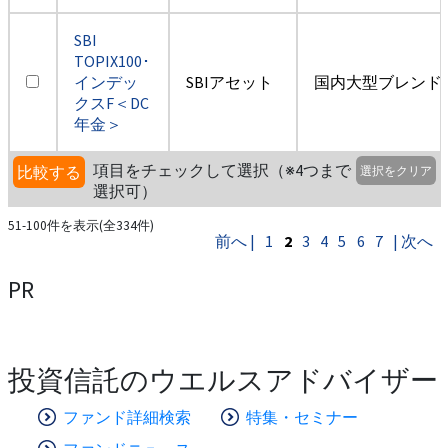
SBI
TOPIX100･
インデッ
SBIアセット
国内大型ブレンド
クスF＜DC
年金＞
項目をチェックして選択（※4つまで
比較する
選択をクリア
選択可）
51-100件を表示(全334件)
前へ |
1
2
3
4
5
6
7
| 次へ
PR
投資信託のウエルスアドバイザー
ファンド詳細検索
特集・セミナー