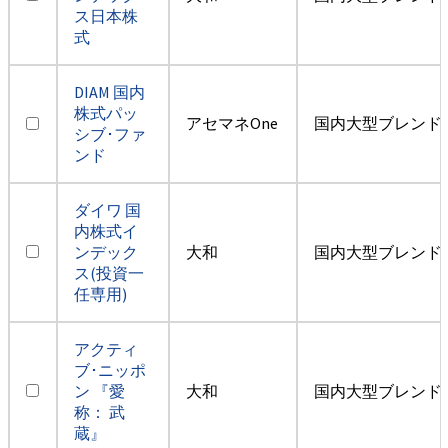
ス日本株
式
DIAM 国内
株式パッ
アセマネOne
国内大型ブレンド
シブ･ファ
ンド
ダイワ 国
内株式イ
ンデック
大和
国内大型ブレンド
ス(投資一
任専用)
アクティ
ブ･ニッポ
ン 『愛
大和
国内大型ブレンド
称： 武
蔵』