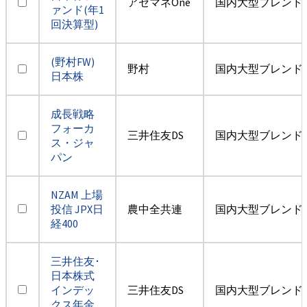
アセマネOne
国内大型ブレンド
ァンド(年1
回決算型)
(野村FW)
野村
国内大型ブレンド
日本株
成長戦略
フォーカ
三井住友DS
国内大型ブレンド
ス・ジャ
パン
NZAM 上場
投信 JPX日
農中全共連
国内大型ブレンド
経400
三井住友･
日本株式
インデッ
三井住友DS
国内大型ブレンド
クス年金