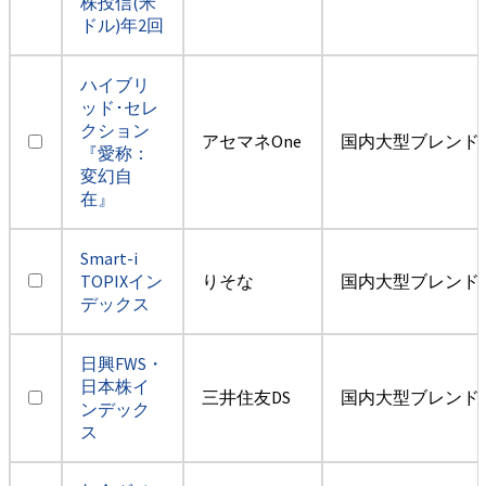
株投信(米
ドル)年2回
ハイブリ
ッド･セレ
クション
アセマネOne
国内大型ブレンド
『愛称：
変幻自
在』
Smart-i
TOPIXイン
りそな
国内大型ブレンド
デックス
日興FWS・
日本株イ
三井住友DS
国内大型ブレンド
ンデック
ス