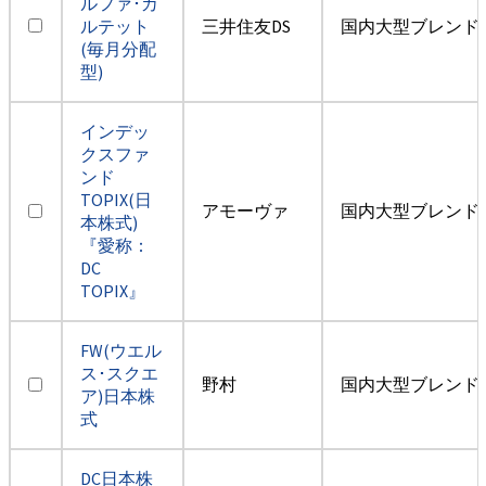
ルファ･カ
ルテット
三井住友DS
国内大型ブレンド
(毎月分配
型)
インデッ
クスファ
ンド
TOPIX(日
アモーヴァ
国内大型ブレンド
本株式)
『愛称：
DC
TOPIX』
FW(ウエル
ス･スクエ
野村
国内大型ブレンド
ア)日本株
式
DC日本株