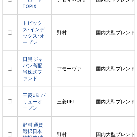
TOPIX
トピック
ス･インデ
野村
国内大型ブレンド
ックス･オ
ープン
日興 ジャ
パン高配
アモーヴァ
国内大型ブレンド
当株式フ
ァンド
三菱UFJ バ
リューオ
三菱UFJ
国内大型ブレンド
ープン
野村 通貨
選択日本
野村
国内大型ブレンド