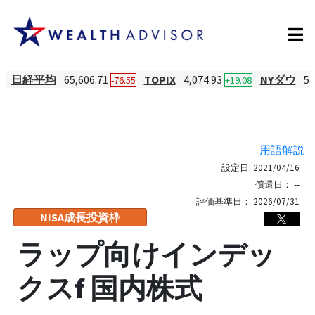
日経平均
65,606.71
TOPIX
4,074.93
NYダウ
53
-76.55
+19.08
用語解説
設定日:
2021/04/16
償還日：
--
評価基準日：
2026/07/31
NISA成長投資枠
ラップ向けインデッ
クスf 国内株式