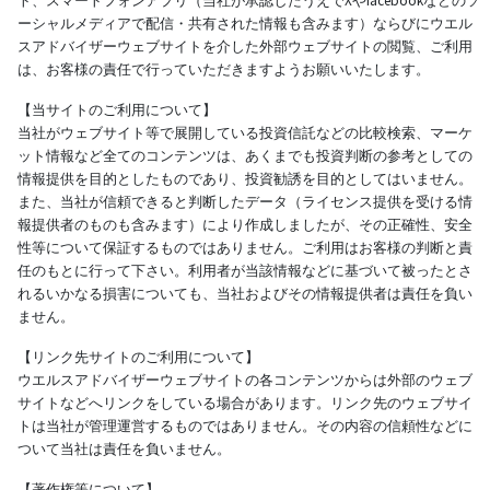
ト、スマートフォンアプリ（当社が承認したうえでXやfacebookなどのソ
ーシャルメディアで配信・共有された情報も含みます）ならびにウエル
スアドバイザーウェブサイトを介した外部ウェブサイトの閲覧、ご利用
は、お客様の責任で行っていただきますようお願いいたします。
【当サイトのご利用について】
当社がウェブサイト等で展開している投資信託などの比較検索、マーケ
ット情報など全てのコンテンツは、あくまでも投資判断の参考としての
情報提供を目的としたものであり、投資勧誘を目的としてはいません。
また、当社が信頼できると判断したデータ（ライセンス提供を受ける情
報提供者のものも含みます）により作成しましたが、その正確性、安全
性等について保証するものではありません。ご利用はお客様の判断と責
任のもとに行って下さい。利用者が当該情報などに基づいて被ったとさ
れるいかなる損害についても、当社およびその情報提供者は責任を負い
ません。
【リンク先サイトのご利用について】
ウエルスアドバイザーウェブサイトの各コンテンツからは外部のウェブ
サイトなどへリンクをしている場合があります。リンク先のウェブサイ
トは当社が管理運営するものではありません。その内容の信頼性などに
ついて当社は責任を負いません。
【著作権等について】