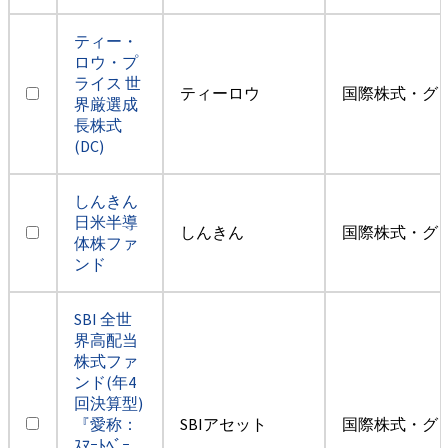
ティー・
ロウ・プ
ライス 世
ティーロウ
国際株式・グ
界厳選成
長株式
(DC)
しんきん
日米半導
しんきん
国際株式・グ
体株ファ
ンド
SBI 全世
界高配当
株式ファ
ンド(年4
回決算型)
『愛称：
SBIアセット
国際株式・グ
ｽﾏｰﾄﾍﾞｰ