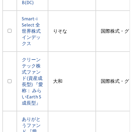
B(DC)
Smart-i
Select 全
世界株式
りそな
国際株式・グ
インデッ
クス
クリーン
テック株
式ファン
ド(資産成
大和
国際株式・グ
長型) 『愛
称： みら
いEarth S
成長型』
ありがと
うファン
ド 『愛