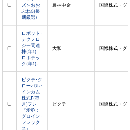
ズ＞おお
農林中金
国際株式・グ
ぶねG(長
期厳選)
ロボット･
テクノロ
ジー関連
大和
国際株式・グ
株(年1) -
ロボテッ
ク(年1)-
ピクテ･グ
ローバル･
インカム
株式F(毎
月)フレ
ピクテ
国際株式・グ
『愛称：
グロイン･
フレック
ス』