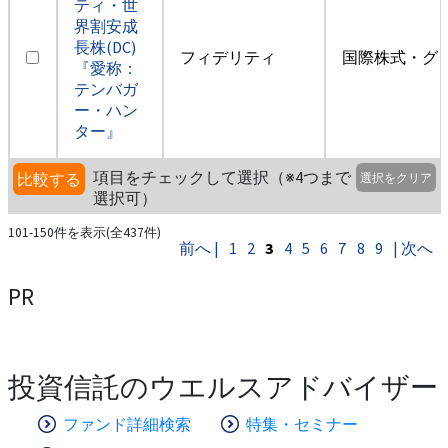
ティ・世
界割安成
長株(DC)
フィデリティ
国際株式・グ
『愛称：
テンバガ
ー・ハン
ター』
項目をチェックして選択（※4つまで
比較する
選択をクリア
選択可）
101-150件を表示(全437件)
前へ |
1
2
3
4
5
6
7
8
9
| 次へ
PR
投資信託のウエルスアドバイザー
ファンド詳細検索
特集・セミナー