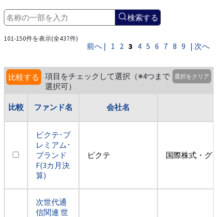
検索する
101-150件を表示(全437件)
前へ |
1
2
3
4
5
6
7
8
9
| 次へ
項目をチェックして選択（※4つまで
比較する
選択をクリア
選択可）
比較
ファンド名
会社名
ピクテ･プ
レミアム･
ブランド
ピクテ
国際株式・グ
F(3カ月決
算)
次世代通
信関連 世