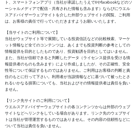
ト、スマートフォンアプリ（当社が承認したうえでXやfacebookなどのソ
ーシャルメディアで配信・共有された情報も含みます）ならびにウエル
スアドバイザーウェブサイトを介した外部ウェブサイトの閲覧、ご利用
は、お客様の責任で行っていただきますようお願いいたします。
【当サイトのご利用について】
当社がウェブサイト等で展開している投資信託などの比較検索、マーケ
ット情報など全てのコンテンツは、あくまでも投資判断の参考としての
情報提供を目的としたものであり、投資勧誘を目的としてはいません。
また、当社が信頼できると判断したデータ（ライセンス提供を受ける情
報提供者のものも含みます）により作成しましたが、その正確性、安全
性等について保証するものではありません。ご利用はお客様の判断と責
任のもとに行って下さい。利用者が当該情報などに基づいて被ったとさ
れるいかなる損害についても、当社およびその情報提供者は責任を負い
ません。
【リンク先サイトのご利用について】
ウエルスアドバイザーウェブサイトの各コンテンツからは外部のウェブ
サイトなどへリンクをしている場合があります。リンク先のウェブサイ
トは当社が管理運営するものではありません。その内容の信頼性などに
ついて当社は責任を負いません。