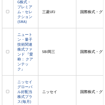
G株式・
プレミア
ム・セレ
三菱UFJ
国際株式・グ
クション
(SMA)
ニュート
ン・量子
技術関連
株式ファ
SBI岡三
国際株式・グ
ンド 『愛
称： クア
ンテッ
ク』
ニッセイ
グローバ
ル好配当
ニッセイ
国際株式・グ
株式プラ
ス(毎月)