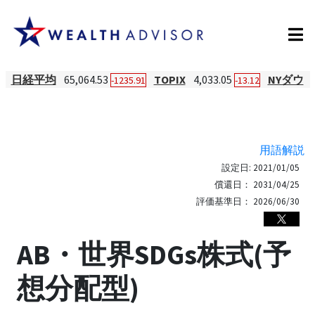
日経平均
65,064.53
TOPIX
4,033.05
NYダウ
-1235.91
-13.12
用語解説
設定日:
2021/01/05
償還日：
2031/04/25
評価基準日：
2026/06/30
AB・世界SDGs株式(予
想分配型)