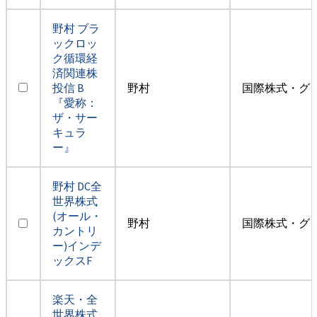
野村 ブラ
ックロッ
ク循環経
済関連株
投信 B
野村
国際株式・グ
『愛称：
ザ・サー
キュラ
ー』
野村 DC全
世界株式
(オール・
野村
国際株式・グ
カントリ
ー)インデ
ックスF
楽天・全
世界株式