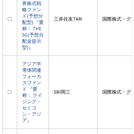
界株式戦
略ファン
ド(予想分
三井住友TAM
国際株式・グ
配型) 『愛
称： THE
5G(予想分
配金提示
型)』
アジア半
導体関連
フォーカ
スファン
ド 『愛
SBI岡三
国際株式・グ
称： ライ
ジング・
セミコ
ン・アジ
ア』