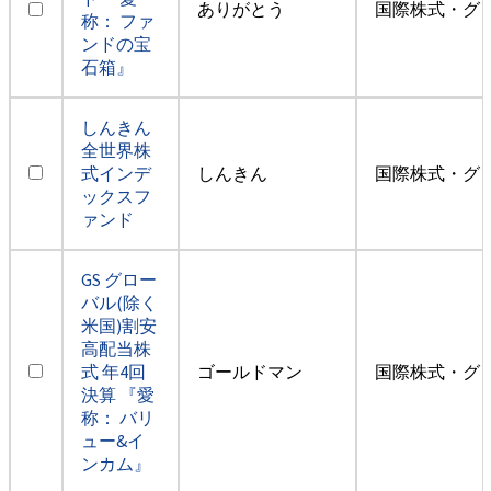
ありがとう
国際株式・グ
称： ファ
ンドの宝
石箱』
しんきん
全世界株
式インデ
しんきん
国際株式・グ
ックスフ
ァンド
GS グロー
バル(除く
米国)割安
高配当株
式 年4回
ゴールドマン
国際株式・グ
決算 『愛
称： バリ
ュー&イ
ンカム』