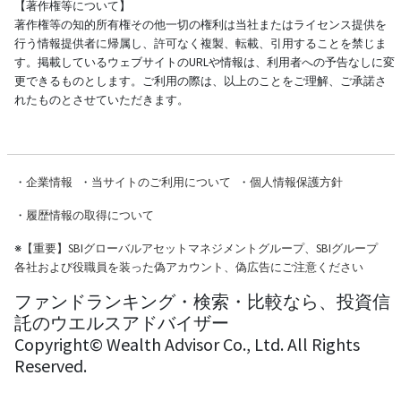
【著作権等について】
著作権等の知的所有権その他一切の権利は当社またはライセンス提供を
行う情報提供者に帰属し、許可なく複製、転載、引用することを禁じま
す。掲載しているウェブサイトのURLや情報は、利用者への予告なしに変
更できるものとします。ご利用の際は、以上のことをご理解、ご承諾さ
れたものとさせていただきます。
・
企業情報
・
当サイトのご利用について
・
個人情報保護方針
・
履歴情報の取得について
※
【重要】SBIグローバルアセットマネジメントグループ、SBIグループ
各社および役職員を装った偽アカウント、偽広告にご注意ください
ファンドランキング・検索・比較なら、投資信
託のウエルスアドバイザー
Copyright© Wealth Advisor Co., Ltd. All Rights
Reserved.