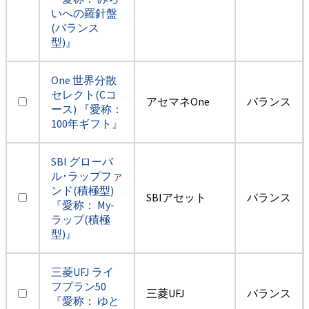
いへの羅針盤
(バランス
型)』
One 世界分散
セレクト(Cコ
アセマネOne
バランス
ース) 『愛称：
100年ギフト』
SBI グローバ
ル･ラップファ
ンド(積極型)
SBIアセット
バランス
『愛称： My-
ラップ(積極
型)』
三菱UFJ ライ
フプラン50
三菱UFJ
バランス
『愛称： ゆと