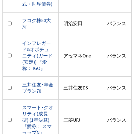
式・世界債券)
フコク株50大
明治安田
バランス
河
インフレガー
ド&オポチュ
ニティ(ガード
アセマネOne
バランス
(安定)) 『愛
称： IGO』
三井住友･年金
三井住友DS
バランス
プラン70
スマート･クオ
リティ(成長
型) (1年決算)
三菱UFJ
バランス
『愛称： スマ
ラップN』