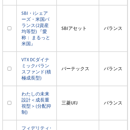
SBI・iシェア
ーズ・米国バ
ランス(2資産
SBIアセット
バランス
均等型) 『愛
称： まるっと
米国』
VTX DCダイナ
ミックバラン
バーテックス
バランス
スファンド(積
極成長型)
わたしの未来
設計＜成長重
三菱UFJ
バランス
視型＞(分配抑
制)
フィデリティ･