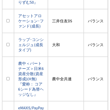
りずむ50』
アセットアロ
ケーション･フ
三井住友DS
バランス
ァンド(成長)
ラップ･コンシ
ェルジュ(成長
大和
バランス
タイプ)
農中＜パート
ナーズ＞日米6
資産分散(資産
形成)(H無)
農中全共連
バランス
『愛称： コア
6シード為替ヘ
ッジなし』
eMAXIS/PayPay