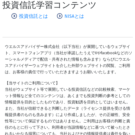
投資信託学習コンテンツ
投資信託とは
NISAとは
ウエルスアドバイザー株式会社（以下当社）が展開しているウェブサイ
ト、スマートフォンアプリ（当社が承認したうえでXやfacebookなどのソ
ーシャルメディアで配信・共有された情報も含みます）ならびにウエル
スアドバイザーウェブサイトを介した外部ウェブサイトの閲覧、ご利用
は、お客様の責任で行っていただきますようお願いいたします。
【当サイトのご利用について】
当社がウェブサイト等で展開している投資信託などの比較検索、マーケ
ット情報など全てのコンテンツは、あくまでも投資判断の参考としての
情報提供を目的としたものであり、投資勧誘を目的としてはいません。
また、当社が信頼できると判断したデータ（ライセンス提供を受ける情
報提供者のものも含みます）により作成しましたが、その正確性、安全
性等について保証するものではありません。ご利用はお客様の判断と責
任のもとに行って下さい。利用者が当該情報などに基づいて被ったとさ
れるいかなる損害についても、当社およびその情報提供者は責任を負い