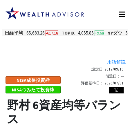
日経平均
65,683.26
TOPIX
4,055.85
NYダウ
54
-617.18
+9.68
用語解説
設定日:
2017/09/19
償還日：
--
NISA成長投資枠
評価基準日：
2026/07/31
NISAつみたて投資枠
野村 6資産均等バラン
ス