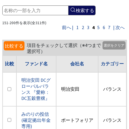
検索する
151-200件を表示(全311件)
前へ |
1
2
3
4
5
6
7
| 次へ
項目をチェックして選択（※4つまで
比較する
選択をクリア
選択可）
比較
ファンド名
会社名
カテゴリー
明治安田 DCグ
ローバルバラ
明治安田
バランス
ンス 『愛称：
DC五穀豊穣』
みのりの投信
(確定拠出年金
ポートフォリア
バランス
専用)