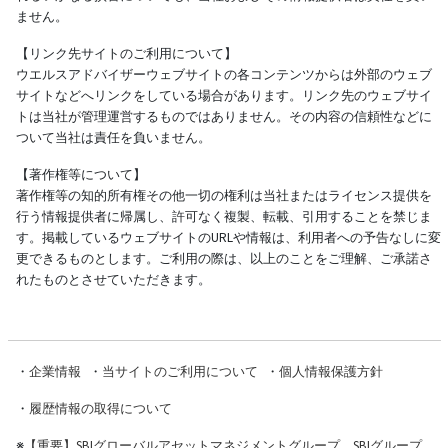
ません。
【リンク先サイトのご利用について】
ウエルスアドバイザーウェブサイトの各コンテンツからは外部のウェブ
サイトなどへリンクをしている場合があります。リンク先のウェブサイ
トは当社が管理運営するものではありません。その内容の信頼性などに
ついて当社は責任を負いません。
【著作権等について】
著作権等の知的所有権その他一切の権利は当社またはライセンス提供を
行う情報提供者に帰属し、許可なく複製、転載、引用することを禁じま
す。掲載しているウェブサイトのURLや情報は、利用者への予告なしに変
更できるものとします。ご利用の際は、以上のことをご理解、ご承諾さ
れたものとさせていただきます。
・
企業情報
・
当サイトのご利用について
・
個人情報保護方針
・
履歴情報の取得について
※
【重要】SBIグローバルアセットマネジメントグループ、SBIグループ