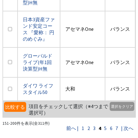
型)H無
日本3資産ファ
ンド安定コー
アセマネOne
バランス
ス 『愛称： 円
のめぐみ』
グローバルド
ライブ(年1回
アセマネOne
バランス
決算型)H無
ダイワ ライフ
大和
バランス
スタイル50
項目をチェックして選択（※4つまで
比較する
選択をクリア
選択可）
151-200件を表示(全311件)
前へ |
1
2
3
4
5
6
7
| 次へ