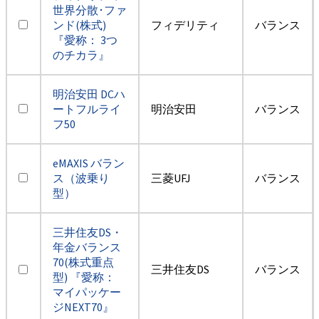
世界分散･ファ
ンド(株式)
フィデリティ
バランス
『愛称： 3つ
のチカラ』
明治安田 DCハ
ートフルライ
明治安田
バランス
フ50
eMAXIS バラン
ス（波乗り
三菱UFJ
バランス
型）
三井住友DS・
年金バランス
70(株式重点
三井住友DS
バランス
型) 『愛称：
マイパッケー
ジNEXT70』