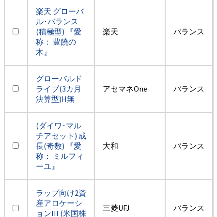
楽天 グローバ
ル･バランス
(積極型) 『愛
楽天
バランス
称： 豊饒の
木』
グローバルド
ライブ(3カ月
アセマネOne
バランス
決算型)H無
(ダイワ･マル
チアセット) 成
長(奇数) 『愛
大和
バランス
称： ミルフィ
ーユ』
ラップ向け2資
産アロケーシ
三菱UFJ
バランス
ョンIII (米国株