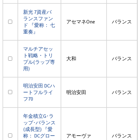
新光 7資産バ
ランスファン
アセマネOne
バランス
ド 『愛称： 七
重奏』
マルチアセッ
ト戦略・トリ
大和
バランス
プル(ラップ専
用)
明治安田 DCハ
ートフルライ
明治安田
バランス
フ70
年金積立G･ラ
ップ･バランス
(成長型) 『愛
称： DCグロー
アモーヴァ
バランス