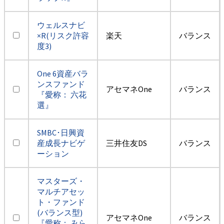
ウェルスナビ
×R(リスク許容
楽天
バランス
度3)
One 6資産バラ
ンスファンド
アセマネOne
バランス
『愛称： 六花
選』
SMBC･日興資
産成長ナビゲ
三井住友DS
バランス
ーション
マスターズ・
マルチアセッ
ト・ファンド
(バランス型)
アセマネOne
バランス
『愛称： みら