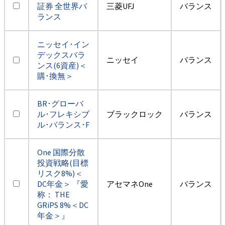
証券 全世界バ
三菱UFJ
バランス
ランス
ニッセイ･イン
デックスバラ
ニッセイ
バランス
ンス(6資産)＜
購･換無＞
BR･グローバ
ル･フレキシブ
ブラックロック
バランス
ル･バランス･F
One 国際分散
投資戦略(目標
リスク8%)＜
DC年金＞ 『愛
アセマネOne
バランス
称： THE
GRiPS 8%＜DC
年金＞』