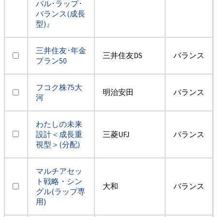
バル･ラップ･
バランス(成長
型)』
三井住友･年金
三井住友DS
バランス
プラン50
フコク株75大
明治安田
バランス
河
わたしの未来
設計＜成長重
三菱UFJ
バランス
視型＞(分配)
マルチアセッ
ト戦略・シン
大和
バランス
グル(ラップ専
用)