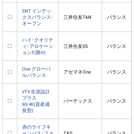
SMT インデッ
クスバランス･
三井住友TAM
バランス
オープン
ハイ･クオリテ
ィ･アロケーシ
三井住友DS
バランス
ョンF(限H)
One グローバ
アセマネOne
バランス
ルバランス
VTX 生涯設計
プラス
バーテックス
バランス
60/40(資産成
長型)
赤のライフキ
ャンバス･ファ
T&D
バランス