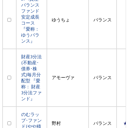
バランス
ファンド
安定成長
ゆうちょ
バランス
コース
『愛称：
ゆうバラ
ンス』
財産3分法
(不動産･
債券･株
式)毎月分
アモーヴァ
バランス
配型 『愛
称： 財産
3分法ファ
ンド』
のむラッ
プ･ファン
野村
バランス
★
ド(やや積