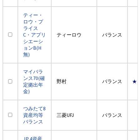
ティー・
ロウ・プ
ライス
C・アプリ
ティーロウ
バランス
シエーシ
ョンB(H
無)
マイバラ
ンス70(確
野村
バランス
★
定拠出年
金)
つみたて8
資産均等
三菱UFJ
バランス
バランス
JP 4資産