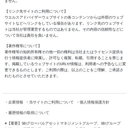
ません。
【リンク先サイトのご利用について】
ウエルスアドバイザーウェブサイトの各コンテンツからは外部のウェブ
サイトなどへリンクをしている場合があります。リンク先のウェブサイ
トは当社が管理運営するものではありません。その内容の信頼性などに
ついて当社は責任を負いません。
【著作権等について】
著作権等の知的所有権その他一切の権利は当社またはライセンス提供を
行う情報提供者に帰属し、許可なく複製、転載、引用することを禁じま
す。掲載しているウェブサイトのURLや情報は、利用者への予告なしに変
更できるものとします。ご利用の際は、以上のことをご理解、ご承諾さ
れたものとさせていただきます。
・
企業情報
・
当サイトのご利用について
・
個人情報保護方針
・
履歴情報の取得について
※
【重要】SBIグローバルアセットマネジメントグループ、SBIグループ