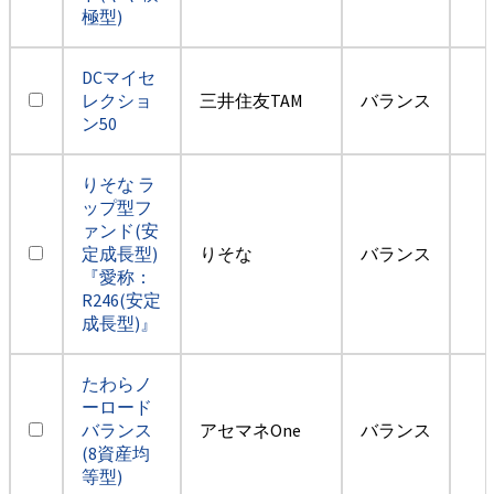
極型)
DCマイセ
レクショ
三井住友TAM
バランス
ン50
りそな ラ
ップ型フ
ァンド(安
定成長型)
りそな
バランス
『愛称：
R246(安定
成長型)』
たわらノ
ーロード
バランス
アセマネOne
バランス
(8資産均
等型)