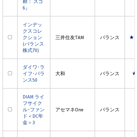
称： スゴ
6』
インデッ
クスコレ
クション
三井住友TAM
バランス
★
(バランス
株式70)
ダイワ･ラ
イフ･バラ
大和
バランス
★
ンス50
DIAM ライ
フサイク
ル･ファン
アセマネOne
バランス
ド＜DC年
金＞3