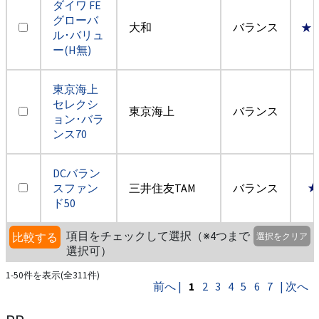
ダイワ FE
グローバ
大和
バランス
★
ル･バリュ
ー(H無)
東京海上
セレクシ
東京海上
バランス
ョン･バラ
ンス70
DCバラン
スファン
三井住友TAM
バランス
★
ド50
項目をチェックして選択（※4つまで
比較する
選択をクリア
選択可）
1-50件を表示(全311件)
前へ |
1
2
3
4
5
6
7
| 次へ