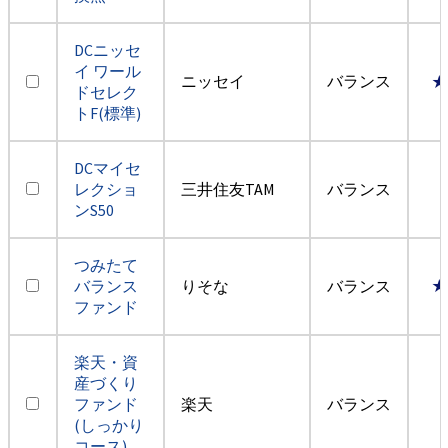
DCニッセ
イ ワール
ニッセイ
バランス
★
ドセレク
トF(標準)
DCマイセ
レクショ
三井住友TAM
バランス
ンS50
つみたて
バランス
りそな
バランス
★
ファンド
楽天・資
産づくり
ファンド
楽天
バランス
(しっかり
コース)