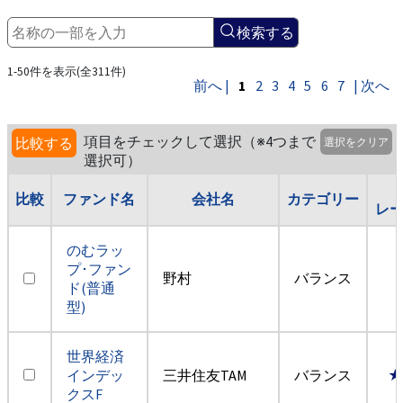
検索する
1-50件を表示(全311件)
前へ |
1
2
3
4
5
6
7
| 次へ
項目をチェックして選択（※4つまで
比較する
選択をクリア
選択可）
比較
ファンド名
会社名
カテゴリー
レ
のむラッ
プ･ファン
野村
バランス
ド(普通
型)
世界経済
インデッ
三井住友TAM
バランス
★
クスF