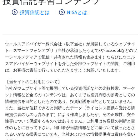
投資信託学習コンテンツ
投資信託とは
NISAとは
ウエルスアドバイザー株式会社（以下当社）が展開しているウェブサイ
ト、スマートフォンアプリ（当社が承認したうえでXやfacebookなどのソ
ーシャルメディアで配信・共有された情報も含みます）ならびにウエル
スアドバイザーウェブサイトを介した外部ウェブサイトの閲覧、ご利用
は、お客様の責任で行っていただきますようお願いいたします。
【当サイトのご利用について】
当社がウェブサイト等で展開している投資信託などの比較検索、マーケ
ット情報など全てのコンテンツは、あくまでも投資判断の参考としての
情報提供を目的としたものであり、投資勧誘を目的としてはいません。
また、当社が信頼できると判断したデータ（ライセンス提供を受ける情
報提供者のものも含みます）により作成しましたが、その正確性、安全
性等について保証するものではありません。ご利用はお客様の判断と責
任のもとに行って下さい。利用者が当該情報などに基づいて被ったとさ
れるいかなる損害についても、当社およびその情報提供者は責任を負い