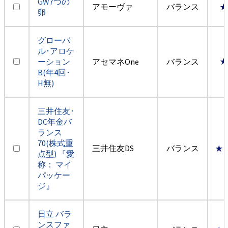
GW7つの
アモーヴァ
バランス
★
卵
グローバ
ル･アロケ
ーション
アセマネOne
バランス
★
B(年4回･
H無)
三井住友･
DC年金バ
ランス
70(株式重
三井住友DS
バランス
★
点型) 『愛
称： マイ
パッケー
ジ』
日立 バラ
ンスファ