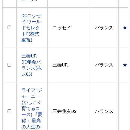
DCニッセ
イ ワール
ドセレク
ニッセイ
バランス
★
トF(株式
重視)
三菱UFJ
DC年金バ
三菱UFJ
バランス
★
ランス(株
式65)
ライフ･ジ
ャーニー
(かしこく
育てるコ
三井住友DS
バランス
ース) 『愛
称： 最高
の人生の