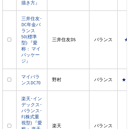
描き方』
三井住友･
DC年金バ
ランス
50(標準
三井住友DS
バランス
★
型) 『愛
称： マイ
パッケー
ジ』
マイバラ
野村
バランス
★
ンスDC70
楽天･イン
デックス･
バランス･
F(株式重
視型) 『愛
楽天
バランス
称： 楽天