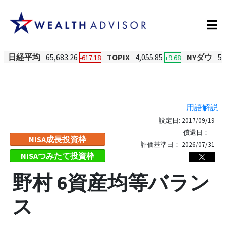
日経平均
65,683.26
TOPIX
4,055.85
NYダウ
54
-617.18
+9.68
用語解説
設定日:
2017/09/19
償還日：
--
NISA成長投資枠
評価基準日：
2026/07/31
NISAつみたて投資枠
野村 6資産均等バラン
ス