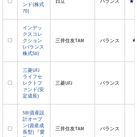
日立
バランス
★
ンド(株式
70)
インデッ
クスコレ
クション
三井住友TAM
バランス
★
(バランス
株式50)
三菱UFJ
ライフセ
レクトフ
三菱UFJ
バランス
ァンド(安
定成長)
SBI資産設
計オープ
ン(資産成
三井住友TAM
バランス
長型) 『愛