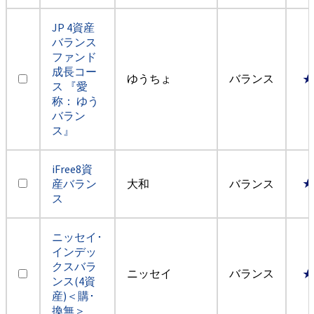
JP 4資産
バランス
ファンド
成長コー
ゆうちょ
バランス
★
ス 『愛
称： ゆう
バラン
ス』
iFree8資
産バラン
大和
バランス
★
ス
ニッセイ･
インデッ
クスバラ
ニッセイ
バランス
★
ンス(4資
産)＜購･
換無＞