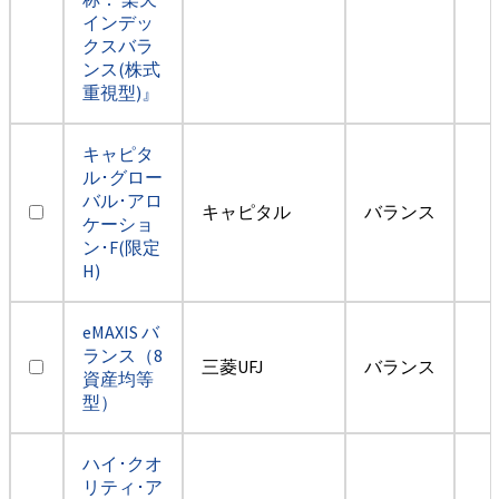
インデッ
クスバラ
ンス(株式
重視型)』
キャピタ
ル･グロー
バル･アロ
キャピタル
バランス
ケーショ
ン･F(限定
H)
eMAXIS バ
ランス（8
三菱UFJ
バランス
資産均等
型）
ハイ･クオ
リティ･ア