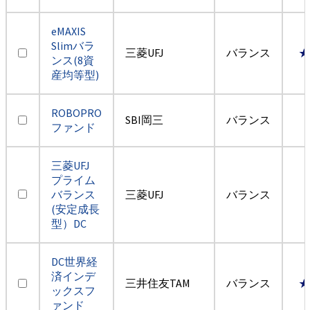
eMAXIS
Slimバラ
三菱UFJ
バランス
★
ンス(8資
産均等型)
ROBOPRO
SBI岡三
バランス
ファンド
三菱UFJ
プライム
バランス
三菱UFJ
バランス
(安定成長
型）DC
DC世界経
済インデ
三井住友TAM
バランス
★
ックスフ
ァンド