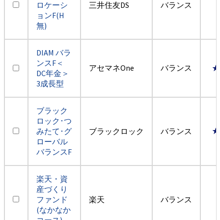
ロケーシ
三井住友DS
バランス
ョンF(H
無)
DIAM バラ
ンスF＜
アセマネOne
バランス
★
DC年金＞
3成長型
ブラック
ロック･つ
みたて･グ
ブラックロック
バランス
★
ローバル
バランスF
楽天・資
産づくり
ファンド
楽天
バランス
(なかなか
コース)