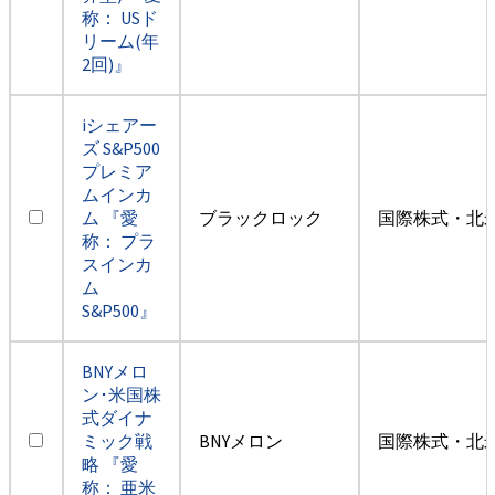
称： USド
リーム(年
2回)』
iシェアー
ズ S&P500
プレミア
ムインカ
ム 『愛
ブラックロック
国際株式・北米
称： プラ
スインカ
ム
S&P500』
BNYメロ
ン･米国株
式ダイナ
ミック戦
BNYメロン
国際株式・北米
略 『愛
称： 亜米