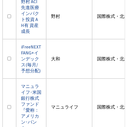
野村 ACI
先進医療
インパク
野村
国際株式・北米
ト投資 A
H有 資産
成長
iFreeNEXT
FANG+イ
ンデック
大和
国際株式・北米
ス(毎月/
予想分配)
マニュラ
イフ･米国
銀行株式
ファンド
マニュライフ
国際株式・北米
『愛称：
アメリカ
ン･バン