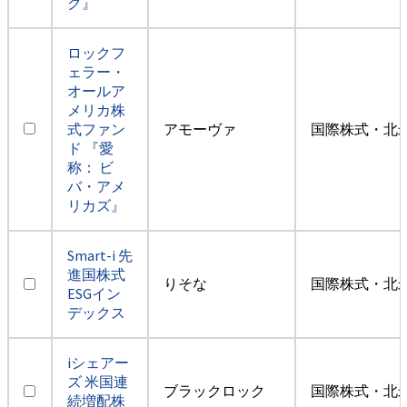
ク』
ロックフ
ェラー・
オールア
メリカ株
式ファン
アモーヴァ
国際株式・北米
ド 『愛
称： ビ
バ・アメ
リカズ』
Smart-i 先
進国株式
りそな
国際株式・北米
ESGイン
デックス
iシェアー
ズ 米国連
ブラックロック
国際株式・北米
続増配株