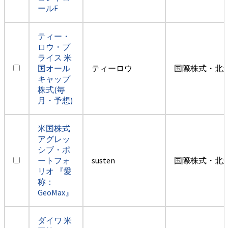
ールF
ティー・
ロウ・プ
ライス 米
国オール
ティーロウ
国際株式・北米
キャップ
株式(毎
月・予想)
米国株式
アグレッ
シブ・ポ
ートフォ
susten
国際株式・北米
リオ 『愛
称：
GeoMax』
ダイワ 米