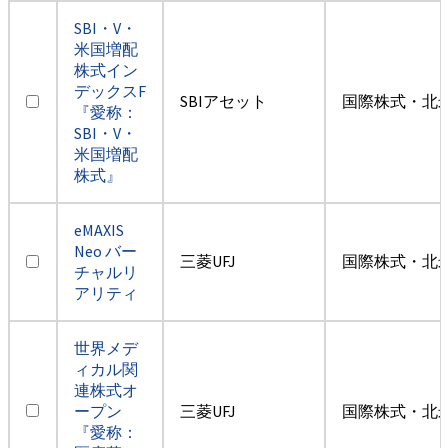
SBI・V・
米国増配
株式イン
デックスF
SBIアセット
国際株式・北米
『愛称：
SBI・V・
米国増配
株式』
eMAXIS
Neo バー
三菱UFJ
国際株式・北米
チャルリ
アリティ
世界メデ
ィカル関
連株式オ
ープン
三菱UFJ
国際株式・北米
『愛称：