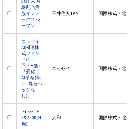
SMT 米国
株配当貴
族インデ
三井住友TAM
国際株式・北米
ックス･オ
ープン
ニッセイ
AI関連株
式ファン
ド(年2
回・H無)
ニッセイ
国際株式・北米
『愛称：
AI革命(年
2・為替ヘ
ッジな
し)』
iFreeETF
S&P500(H
大和
国際株式・北米
無)