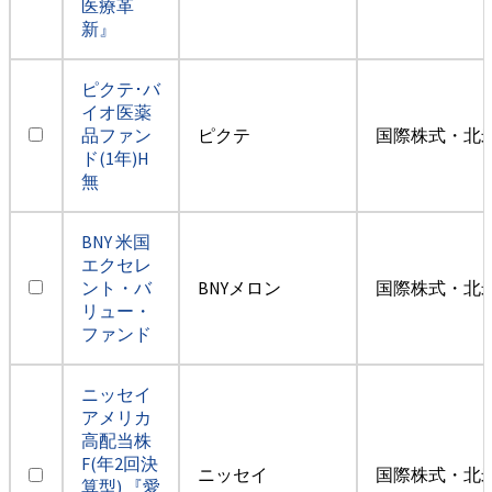
医療革
新』
ピクテ･バ
イオ医薬
品ファン
ピクテ
国際株式・北米
ド(1年)H
無
BNY 米国
エクセレ
ント・バ
BNYメロン
国際株式・北米
リュー・
ファンド
ニッセイ
アメリカ
高配当株
F(年2回決
ニッセイ
国際株式・北米
算型) 『愛