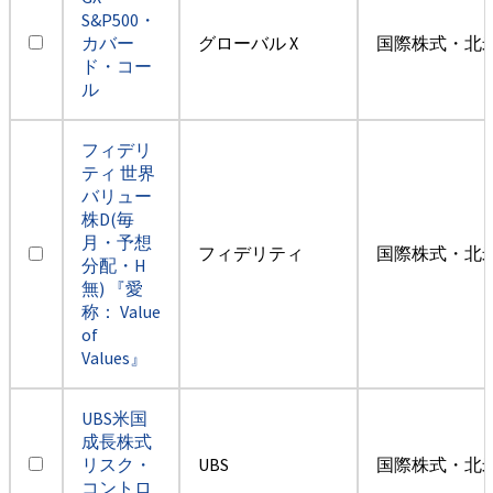
S&P500・
カバー
グローバル X
国際株式・北米
ド・コー
ル
フィデリ
ティ 世界
バリュー
株D(毎
月・予想
フィデリティ
国際株式・北米
分配・H
無) 『愛
称： Value
of
Values』
UBS米国
成長株式
リスク・
UBS
国際株式・北米
コントロ