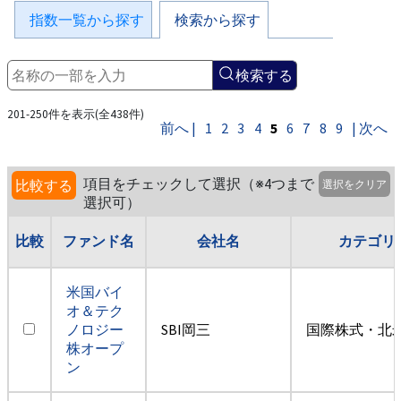
指数一覧から探す
検索から探す
検索する
201-250件を表示(全438件)
前へ |
1
2
3
4
5
6
7
8
9
| 次へ
項目をチェックして選択（※4つまで
比較する
選択をクリア
選択可）
比較
ファンド名
会社名
カテゴリ
米国バイ
オ＆テク
ノロジー
SBI岡三
国際株式・北米
株オープ
ン