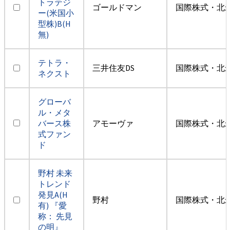
トラテジ
ゴールドマン
国際株式・北米
ー(米国小
型株)B(H
無)
テトラ・
三井住友DS
国際株式・北米
ネクスト
グローバ
ル・メタ
バース株
アモーヴァ
国際株式・北米
式ファン
ド
野村 未来
トレンド
発見A(H
野村
国際株式・北米
有) 『愛
称： 先見
の明』