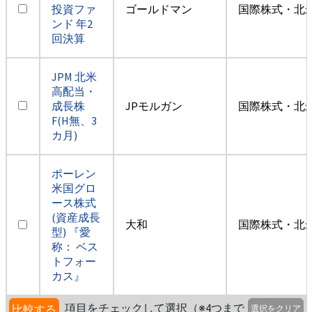
投資ファ
ゴールドマン
国際株式・北米
ンド 年2
回決算
JPM 北米
高配当・
成長株
JPモルガン
国際株式・北米
F(H無、3
カ月)
ポーレン
米国グロ
ース株式
(資産成長
大和
国際株式・北米
型) 『愛
称： ベス
トフォー
カス』
項目をチェックして選択（※4つまで
比較する
選択をクリア