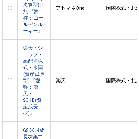
決算型)H
アセマネOne
国際株式・北米
無 『愛
称： ゴー
ルデンル
ーキー』
楽天・シ
ュワブ・
高配当株
式・米国
(資産成長
型) 『愛
楽天
国際株式・北米
称： 楽
天・
SCHD(資
産成長
型)』
GS 米国成
長株集中