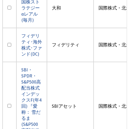
国株スト
ラテジー
大和
国際株式・北米
αレアル
(毎月)
フィデリ
ティ･海外
フィデリティ
国際株式・北米
株式･ファ
ンド(DC)
SBI・
SPDR・
S&P500高
配当株式
インデッ
クスF(年4
回) 『愛
SBIアセット
国際株式・北米
称： 雪だ
るま
(S&P500