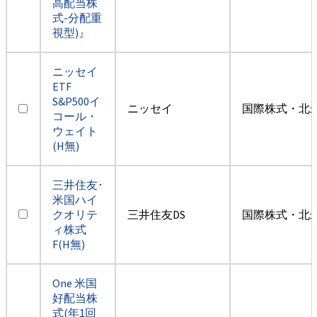
高配当株
式-分配重
視型)』
ニッセイ
ETF
S&P500イ
ニッセイ
国際株式・北米
コール・
ウェイト
(H無)
三井住友･
米国ハイ
クオリテ
三井住友DS
国際株式・北米
ィ株式
F(H無)
One 米国
好配当株
式(年1回